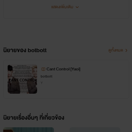
SET P.O.C
(4เรื่อง)
แสดงเพิ่มเติม
<a
href="http://www.tunwalai.com/profile/87597/botbott?
Image
page=1" target="_blank">
นิยายของ botbott
ดูทั้งหมด
Cant Control [Yaoi]
</a>
<a
botbott
PORCHE
Y
href="http://www.tunwalai.com/story/362
เป็นคนที่ค่อนข้างเย็นชากับคนแปลกหน้า มีอะไรจะไม่พูด
นิยายเรื่องอื่นๆ ที่เกี่ยวข้อง
%E0%B9%80%E0%B8%AA%E0%B8%B5%E0%B9%88%
โลกส่วนตัวค่อนข้างสูง ถ้าได้สนิทหรือรู้จักเขาจริงๆจะรู้ว่า
x-