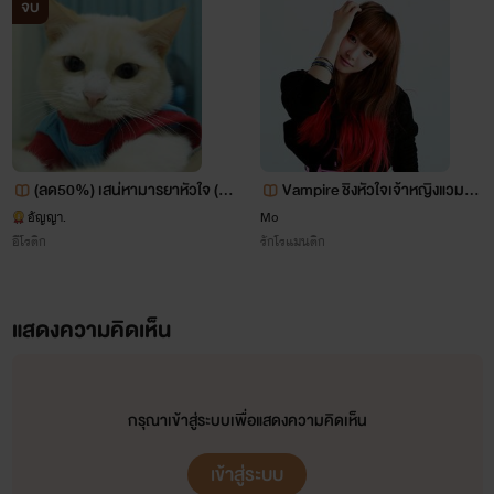
จบ
%E0%B9%82%E0%B8%AD%E0%B8%94%E0%B8%B4%
เขารักเพื่อนกับแฟนของตัวเองมากแม้จะไม่แสดงออกก็ตาม.
"ความรักของผมมันตายไปตั้งแต่พี่เรียกผมว่าตัวตลกแล้วล่ะครับ"
target="_blank">
(ลด50%) เสน่หามารยาหัวใจ (จ
Vampire ชิงหัวใจเจ้าหญิงแวมไพ
บแล้ว)
ร์
อัญญา.
Mo
อีโรติก
รักโรแมนติก
</a>
<a
แสดงความคิดเห็น
href="http://www.tunwalai.com/story/36796/mask-
%E0%B8%A1%E0%B8%B1%E0%B8%99%E0%B9%80%
yoai-sm" target="_blank">
กรุณาเข้าสู่ระบบเพื่อแสดงความคิดเห็น
เข้าสู่ระบบ