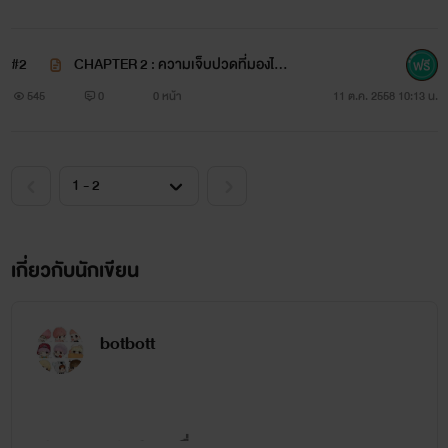
#2
CHAPTER 2 : ความเจ็บปวดที่มองไม่เห็
เขาเปรียบเสมือนมัจจุราชที่เข้ามา
ทำลาย
ชีวิตของผม
น 55%
545
0
0 หน้า
11 ต.ค. 2558 10:13 น.
เปรียบผมเป็นเพียงแค่ตัวตลกที่มีค่าแค่ทำให้เขามีความสุข
อยากรู้จังว่าถ้า
ตัวตลก
ที่เขาสร้างขึ้นมาลอกคราบออก
เกี่ยวกับนักเขียน
เขายังจะหัวเราะเยาะผมเหมือนเดิมอีกมั้ย
botbott