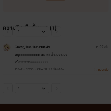
</a>
ความคิดเห็นทั้งหมด (
1
)
Guest_108.162.208.49
11 ปีที่แล้ว
หนุกกกกกกกกกกรีบมาต่อเร็วววววววว
FICTION
วน้าาาาาาารอออออออออ
จากตอน: บทนำ + CHAPTER 1 ย้อนอดีต
ตอบกลับ
<a
href="http://www.tunwalai.com/story/34514/fic-
exchange-
%E0%B8%AB%E0%B8%A5%E0%B8%87%E0%B9%80%
PHANTOM
%E0%B9%80%E0%B8%A1%E0%B8%B0%E0%B9%80%