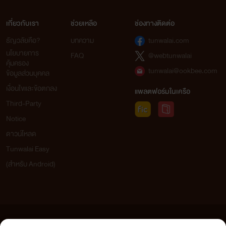
เกี่ยวกับเรา
ช่วยเหลือ
ช่องทางติดต่อ
แฟนธอมเป็นคนที่ค่อนข้างเดาอารมณ์ยากและมีหลายบุคลิค
ธัญวลัยคือ?
บทความ
tunwalai.com
นโยบายการ
FAQ
@webtunwalai
target="_blank">
</a>
ไม่ชอบอะไรที่ขัดใจเป็นที่สุด อยากได้อะไรก็ตามเขาต้องได้
คุ้มครอง
tunwalai@ookbee.com
ข้อมูลส่วนบุคคล
ของที่เป็นของเขาแล้วต่อให้มันเป็นแค่ของเล่น ก็เป็นของเขาอยู่ดี.
เงื่อนไขและข้อตกลง
แพลตฟอร์มในเครือ
Third-Party
Notice
ดาวน์โหลด
"น้องปอเช่เล่นอะไรดูหน้าพี่ด้วย สามีโกรธขึ้นมาอย่าหาว่าใจร้าย
Tunwalai Easy
แล้วกัน :) "
FANTASY
(สำหรับ Android)
<a
href="http://www.tunwalai.com/story/33778/no-
ข้อความที่ท่านได้อ่านจากเว็บไซต์นี้เกิดจากการเขียนโดยสาธารณชนและเผยแพร่โดยอัตโนมัติ ผู้ดูแล