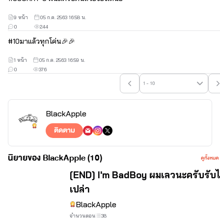
9 หน้า
05 ก.ค. 2563 16:58 น.
0
244
#
10
มาเเล้วทุกโค่น🎉🎉
1 หน้า
05 ก.ค. 2563 16:59 น.
0
376
1 - 10
BlackApple
ติดตาม
นิยายของ BlackApple (10)
ดูทั้งหมด
จบ
[END] I'm BadBoy ผมเลวนะครับรับได
เปล่า
BlackApple
จำนวนตอน
38