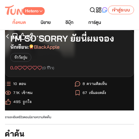
เข้าสู่ระบบ
Hetero
ทั้งหมด
นิยาย
อีบุ๊ก
การ์ตูน
I'M SO SORRY ยัยนี่ผมจอง
เริ่มอ่านตอนแรก
นักเขียน:
BlackApple
รักวัยรุ่น
0.0
(
0
รีวิว)
10
ตอน
8
ความคิดเห็น
7.1K
เข้าชม
67
เพิ่มลงคลัง
495
ถูกใจ
รายละเอียด
รีวิว
ตอนนิยาย
ความคิดเห็น
คำค้น