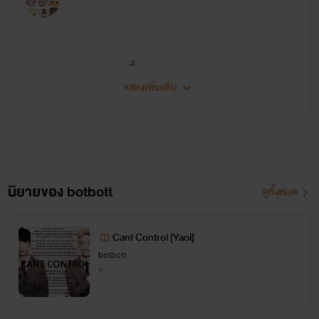
SET P.O.C
(4เรื่อง)
แสดงเพิ่มเติม
<a
href="http://www.tunwalai.com/profile/87597/botbott?
page=1" target="_blank">
นิยายของ botbott
ดูทั้งหมด
Cant Control [Yaoi]
</a>
<a
botbott
Y