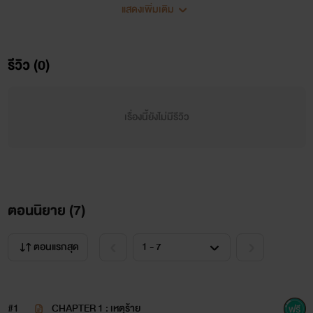
แสดงเพิ่มเติม
รีวิว (0)
เรื่องนี้ยังไม่มีรีวิว
เมื่อผม
เสี่ยวหลง
เดินกลับบ้านอยู่ดีๆก็ถูกอัธพาลที่ไหนมาฉุด
ไปแล้วเอาแต่ถามหาคนที่ชื่อว่าโอดินๆไม่หยุด แถมหลังจากวัน
นั้นผมยังต้องไปเป็นแฟนปลอมๆไห้กับไอโอดินอะไรนั้นอีก ไห้
ตายสิ แล้วแฟนของผมจะว่ายังไงล่ะเนี่ย!
ตอนนิยาย (
7
)
โอดิน
ตอนแรกสุด
#1
CHAPTER 1 : เหตุร้าย