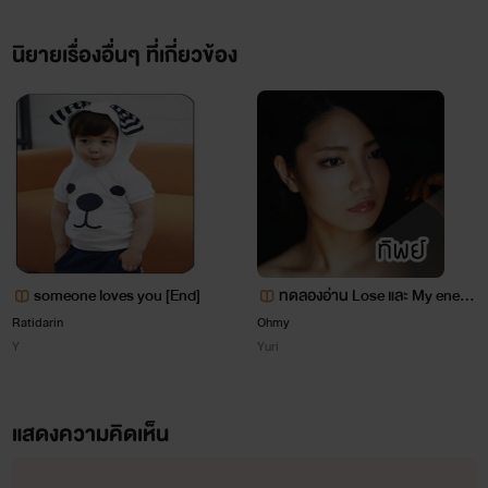
href="http://www.tunwalai.com/story/362
นิยายเรื่องอื่นๆ ที่เกี่ยวข้อง
%E0%B9%80%E0%B8%AA%E0%B8%B5%E0%B9%88%
x-
%E0%B9%82%E0%B8%AD%E0%B8%94%E0%B8%B4%
target="_blank">
someone loves you [End]
ทดลองอ่าน Lose และ My enem
y
Ratidarin
Ohmy
Y
Yuri
</a>
<a
แสดงความคิดเห็น
href="http://www.tunwalai.com/story/36796/mask-
%E0%B8%A1%E0%B8%B1%E0%B8%99%E0%B9%80%