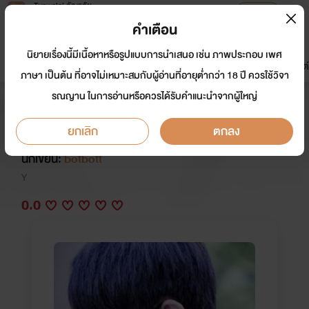
Tunwalai ธัญวลัย
เปิดแอป
เพื่อประสบการณ์ที่ดีกว่าบนมือถือ
คำเตือน
เข้าสู่ระบบ
นิยายเรื่องนี้มีเนื้อหาหรือรูปแบบการนำเสนอ เช่น ภาพประกอบ เพศ
มาใหม่
หน้าแรก
นิยาย
อีบุ๊ก
การ์ตูน
ดรีมแชท
ธัญลิสต์
ภาษา เป็นต้น ที่อาจไม่เหมาะสมกับผู้อ่านที่อายุต่ำกว่า 18 ปี ควรใช้วิจา
รณญาน ในการอ่านหรือควรได้รับคำแนะนำจากผู้ใหญ่
เหตุการณ์ร้ายสลับหัวใจ [เสี่ยวหลง x
โอดิน]
ยกเลิก
ตกลง
นักเขียน:
botbott
Y
0.0