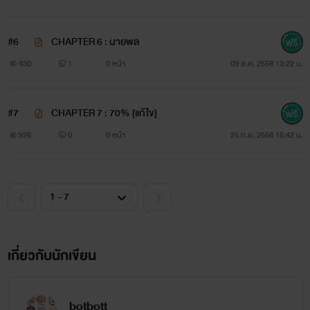
#6
CHAPTER 6 : นายพล
930
1
0 หน้า
09 ส.ค. 2558 13:22 น.
#7
CHAPTER 7 : 70% [แก้ไข]
926
0
0 หน้า
25 ก.ย. 2558 15:42 น.
ผมไม่อยากเป็นคนเลวแบบนี้เลยจริงๆ
ทำไมผมต้องเกิดมาเป็นคนอ่อนแอด้วย!
เกี่ยวกับนักเขียน
botbott