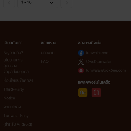
เกี่ยวกับเรา
ช่วยเหลือ
ช่องทางติดต่อ
<a
ธัญวลัยคือ?
บทความ
tunwalai.com
นโยบายการ
FAQ
@webtunwalai
คุ้มครอง
href="https://www.youtube.com/watch?
tunwalai@ookbee.com
ข้อมูลส่วนบุคคล
v=k_wSRJnn_78&list=RDDmhWzOvtA90&index=8"
เงื่อนไขและข้อตกลง
แพลตฟอร์มในเครือ
target="_blank">
เพลงเปิดคลอๆฮ่ะ
</a>
Third-Party
Notice
ดาวน์โหลด
Tunwalai Easy
(สำหรับ Android)