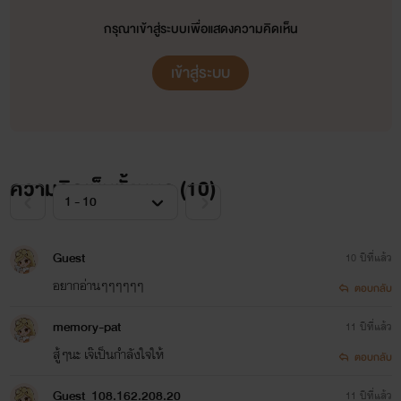
yoai-sm" target="_blank">
กรุณาเข้าสู่ระบบเพื่อแสดงความคิดเห็น
ชอบก็ฝากกดไลค์ โหวต คอมเม้นไห้ด้วยน่ะครับ
เข้าสู่ระบบ
</a>
Botbott / Like Eagle?
Botbott / Like Eagle?
ความคิดเห็นทั้งหมด (
10
)
Guest
10 ปีที่แล้ว
อยากอ่านๆๆๆๆๆๆ
ตอบกลับ
FICTION
memory-pat
11 ปีที่แล้ว
สู้ๆนะ เจ๊เป็นกำลังใจให้
<a
ตอบกลับ
href="http://www.tunwalai.com/story/34514/fic-
Guest_108.162.208.20
11 ปีที่แล้ว