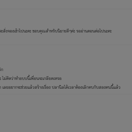
ยวจะสั่งจองเข้าไปนะคะ ขอบคุณสำหรับนิยายดีๆค่ะ รออ่านตอนต่อไปนะคะ
ัก
เรื่องนี้ไรท์แต่งเป็นเรื่องแรก ถ้าผิดพลาดยังไงต้องขอโทษ ณ ที่นี้ด้วยค่
ะ ไม่คิดว่าทำอบบนี้เพื่อนจะเกลียดเหรอ
ม่รัก เลยอยากจะช่วยแล้วสร้างเรื่อง ปลานิลได้เวลาต้องเลิกคบกับสองคนนี้แล้ว
ปล. นิยายเรื่องนี้คำผิดเยอะ ขอเตือนไว้ก่อนให้ทำใจก่อนอ่าน