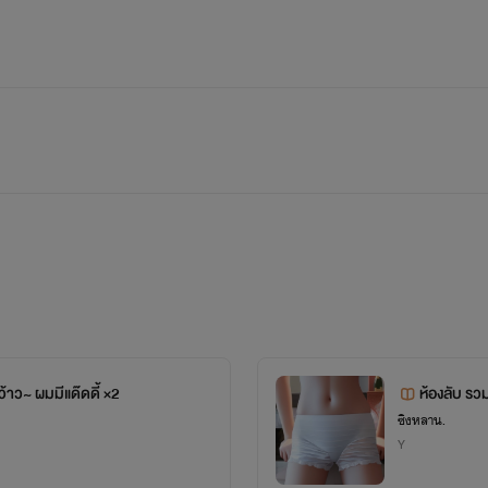
ว~ ผมมีแด๊ดดี้ ×2
ห้องลั
ซิงหลาน.
Y