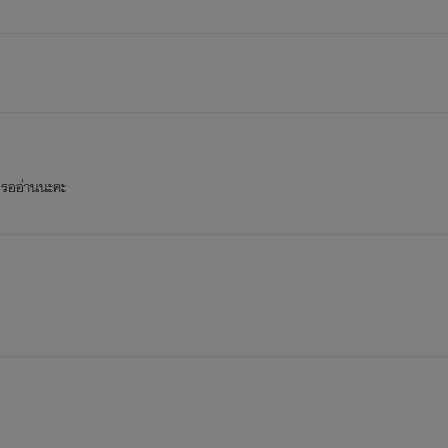
 รออ่านนะคะ