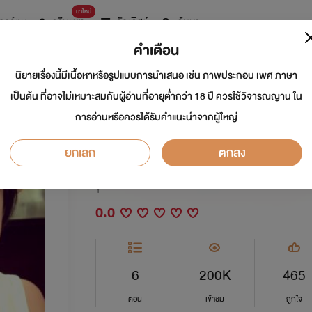
มาใหม่
การ์ตูน
ดรีมแชท
ธัญลิสต์
ค้นหา
คำเตือน
นิยายเรื่องนี้มีเนื้อหาหรือรูปแบบการนำเสนอ เช่น ภาพประกอบ เพศ ภาษา
เปิดพรี 9/11/59-1
เป็นต้น ที่อาจไม่เหมาะสมกับผู้อ่านที่อายุต่ำกว่า 18 ปี ควรใช้วิจารณญาน ใน
การอ่านหรือควรได้รับคำแนะนำจากผู้ใหญ่
ที่รักของผม [Mpreg]
ยกเลิก
ตกลง
นักเขียน:
ซิงหลาน.
Y
0.0
6
200K
465
ตอน
เข้าชม
ถูกใจ