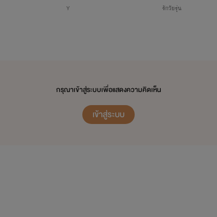
</a>
Y
รักวัยรุ่น
มะไม่ อ๊ะ พูดแล้ว มินหยุดครับพี่ยอมแล้ว ม่ายย "
กรุณาเข้าสู่ระบบเพื่อแสดงความคิดเห็น
เข้าสู่ระบบ
com/story/34514/fic-exchange-
%B8%87%E0%B9%80%E0%B8%94%E0%B9%87%E0%B8%
%B8%B0%E0%B9%80%E0%B8%94%E0%B9%87%E0%B8%