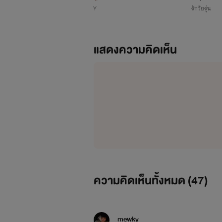
yoai-sm" target="_blank">
Y
รักวัยรุ่น
แสดงความคิดเห็น
FICTION
<a href="http://www.tunwalai.
%E0%B8%AB%E0%B8%A5%E0
ความคิดเห็นทั้งหมด (
47
)
%E0%B9%80%E0%B8%A1%E0
mewky