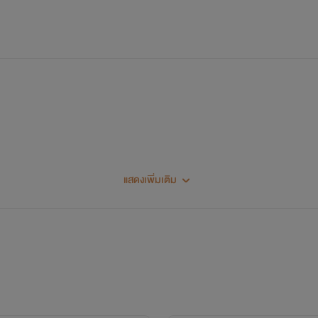
แสดงเพิ่มเติม
com/profile/87597/botbott?page=1" target="_blank">