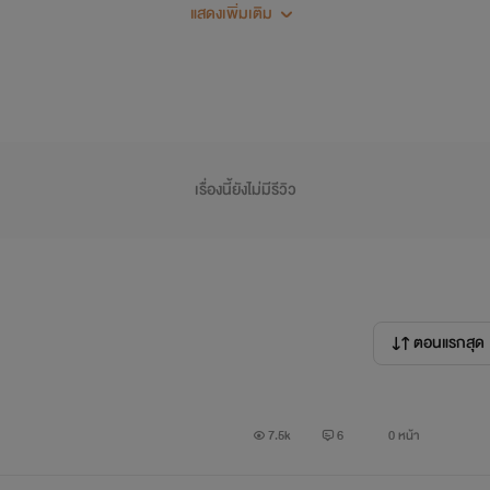
แต่แล้วกลับโดนเด็กที่ไหนไม่รู้มาฉุดเขาไป
ข่มขื่น
แสดงเพิ่มเติม
การโชคชะตาลิขิตไห้
ผม
ได้เจอกับเขา
มันทำไห้
นิสัย
เดิมผมกลับมาอีกครั้งแล้วสิ
เรื่องนี้ยังไม่มีรีวิว
ตอนแรกสุด
7.5k
6
0 หน้า
" พี่ฮันครับ หนีจากผมไปมันไม่ง่ายหรอกน่ะ