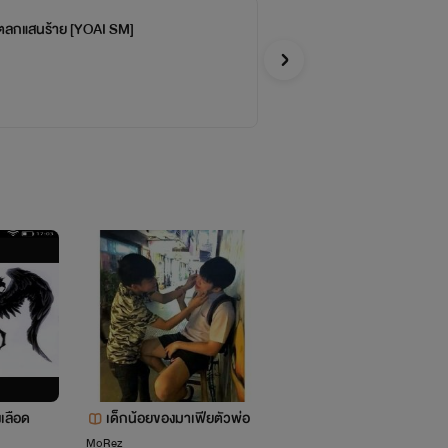
วตลกแสนร้าย [YOAI SM]
[Y
B8%95%E0%B8%B8%E0%B8%81%E0%B8%B2%E0%B8%A3%E
botbot
Y
AB%E0%B8%A5%E0%B8%87-
</a>
<a
99%E0%B8%82%E0%B8%AD%E0%B8%87%E0%B8%9C%E0
เลือด
เด็กน้อยของมาเฟียตัวพ่อ
MoRez