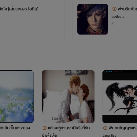
วใจ [เสี่ยวหลง x โอดิน]
พ่ายรักตั
มิน อายุ 13 ปี เป็นคนนอนได้ทุกที่
lai.com/story/36212/%E0%B9%80%E0%B8%AB%E0%
botbott
Y
%B8%B5%E0%B9%88%E0%B8%A2%E0%B8%A7%E0%B8%
คติประจำใจ เพียงคำแรกและคำสุดท้าย
%B8%94%E0%B8%B4%E0%B8%99" target="_blank">
" ถามว่าผมต้องการอะไรกันน่ะเหรอ ก็ร่างกายพี่ไง"
/story/36796/mask-
%B8%99%E0%B9%80%E0%B8%9B%E0%B9%87%E0%B8%
าแล้วยัยเย็นชาของผม
แล้วจะรู้ว่านรกมีจริงที่รัก...
พันธะสัญญาแห่ง
" หนีไห้ตายยังไง ตื่นขึ้นมาก็เจอมันอยู่ดี เด็กเวร
ชื่อแล้วนะ)
ป้าเพ้อเจ้อ
Jana list