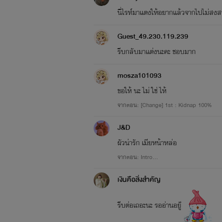
นี่ไรท์มาแตงให้อยากแล้วจากไปไม่สง
target="_blank">
Guest_49.230.119.239
รีบกลับมาเเต่งนะคะ ชอบมาก
mosza101093
ขอให้ นะ ไม่ ใช่ ไห้
จากตอน: [Change] 1st : Kidnap 100%
FANTASY
J&D
ผัวน่ารัก เมียหน้าหล่อ
<a href="http://www.tunwalai.
จากตอน: Intro...
เงินคือสิ่งสำคัญ
รีบต่อเถอะนะ รออ่านอยู่ั