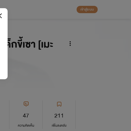
เข้าสู่ระบบ
็กขี้เซา [เมะ
47
211
ความคิดเห็น
เพิ่มลงคลัง