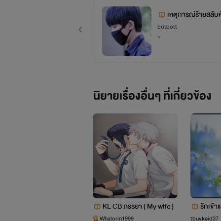
เหตุการณ์ร้ายสลับหั
href="http://www.tunwa
botbott
Y
%E0%B9%80%E0%B8%AA%E0
นิยายเรื่องอื่นๆ ที่เกี่ยวข้อง
x-%E0%B9%82%E0%B8%AD%E0
href="http://www.tunwalai.com
%E0%B8%A1%E0%B8%B1%E0
KL CB ภรรยา ( My wife )
รักเข้
(เปลี่ยน
Whalorin1999
tbuykeid37