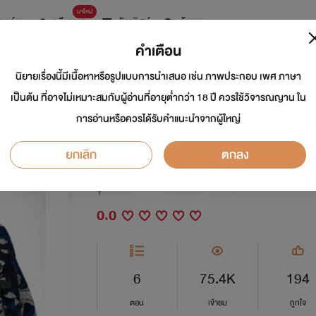
มาใหม่
การ์ตูน
ดรีมแชท
ธัญลิสต์
ค้นหา
คำเตือน
นิยายเรื่องนี้มีเนื้อหาหรือรูปแบบการนำเสนอ เช่น ภาพประกอบ เพศ ภาษา
[Fic] Exchange หลงเด
เป็นต้น ที่อาจไม่เหมาะสมกับผู้อ่านที่อายุต่ำกว่า 18 ปี ควรใช้วิจารณญาน ใน
การอ่านหรือควรได้รับคำแนะนำจากผู้ใหญ่
เด็กxเคะหล่อ]
ยกเลิก
ตกลง
นักเขียน:
botbott
Y
0.0
6
75.4K
194
ตอน
เข้าชม
ถูกใจ