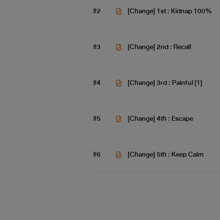
#2
[Change] 1st : Kidnap 100%
#3
[Change] 2nd : Recall
#4
[Change] 3rd : Painful [1]
#5
[Change] 4th : Escape
#6
[Change] 5th : Keep Calm