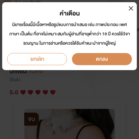
Tunwalai ธัญวลัย
เปิดแอป
เพื่อประสบการณ์ที่ดีกว่าบนมือถือ
คำเตือน
เข้าสู่ระบบ
นิยายเรื่องนี้มีเนื้อหาหรือรูปแบบการนำเสนอ เช่น ภาพประกอบ เพศ
มาใหม่
หน้าแรก
นิยาย
อีบุ๊ก
การ์ตูน
ดรีมแชท
ธัญลิสต์
ภาษา เป็นต้น ที่อาจไม่เหมาะสมกับผู้อ่านที่อายุต่ำกว่า 18 ปี ควรใช้วิจา
รณญาน ในการอ่านหรือควรได้รับคำแนะนำจากผู้ใหญ่
เศรษฐีเลี้ยงต้อยเด็ก 3P [นิยาย
สำหรับผู้ใหญ่]
ยกเลิก
ตกลง
นักเขียน:
ทิ่มแทง
อีโรติก
5.0
จบ