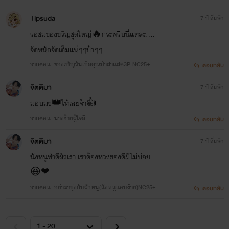
Tipsuda
7 ปีที่แล้ว
รอชมของขวัญชุดใหญ่🔥กระพริบนี่แหละ....
จัดหนักจัดเต็มแน่ๆๆป๋าๆๆ
จากตอน: ของขวัญวันเกิดคุณป๋าฝาแฝด3P NC25+
ตอบกลับ
จิตติมา
7 ปีที่แล้ว
มอบมง👑ให้เลยจ้า👍
จากตอน: นางร้ายผู้ใจดี
ตอบกลับ
จิตติมา
7 ปีที่แล้ว
นังหนูทำดีผัวเรา เราต้องหวงของดีมีไม่บ่อย
😆❤
จากตอน: อย่ามายุ่งกับผัวหนู(นังหนูแอบร้าย)NC25+
ตอบกลับ