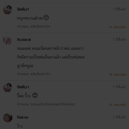
จิตติมา
7 ปีที่แล้ว
หนุกหนานเค้าละ😚
จากตอน: ผลัดกันNC25+
ตอบกลับ
Sudarat
7 ปีที่แล้ว
รอเลยค่ะ คนแก่โดนตราหน้าว่าพ่อ แสดงว่า
รัศมีความเป็นพ่อเริ่มมาแล้ว แต่เป็นพ่อของ
ลูกอีหนูนะ
จากตอน: ผลัดกันNC25+
ตอบกลับ
จิตติมา
7 ปีที่แล้ว
วี้ดด วี้วว 😍
จากตอน: ไปทะเลช่วงปิดเทอมNCนิดหน่อย
ตอบกลับ
Ratree
7 ปีที่แล้ว
ว้าว