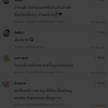
จิตติมา
ว้าจบแล้ว ป๋าช่างรุนแรงหรือเกินเป็นม่านฟ้า
ทั้งเหนื่อยทั้งสนุก อ่านเพลินจ่ะ✌❤
จากตอน: [END]ส่งท้ายที่ชายทะเล3P NC25+
ตอบกลับ
จิตติมา
7 ปีที่แล้ว
เด็ดจริงๆจ้า😋
จากตอน: ผลัดกัน2 NC25+
ตอบกลับ
nannapat
7 ปีที่แล้ว
ป๋าแก่แล้ว คงต้องพยายามปั๊มลูกกันหน่อยล่ะ
จากตอน: [END]ส่งท้ายที่ชายทะเล3P NC25+
ตอบกลับ
Sudarat
7 ปีที่แล้ว
อย่าพึ่งจบน้าาา ขอ ตอน ตั้งท้อง เลี้ยงนังหนู
ตอนท้อง ยันคลอดเลย เลี้ยงลูกๆๆๆ
จากตอน: [END]ส่งท้ายที่ชายทะเล3P NC25+
ตอบกลับ