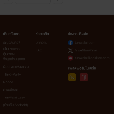
เกี่ยวกับเรา
ช่วยเหลือ
ช่องทางติดต่อ
ธัญวลัยคือ?
บทความ
tunwalai.com
นโยบายการ
FAQ
@webtunwalai
คุ้มครอง
tunwalai@ookbee.com
ข้อมูลส่วนบุคคล
เงื่อนไขและข้อตกลง
แพลตฟอร์มในเครือ
Third-Party
Notice
ดาวน์โหลด
Tunwalai Easy
(สำหรับ Android)