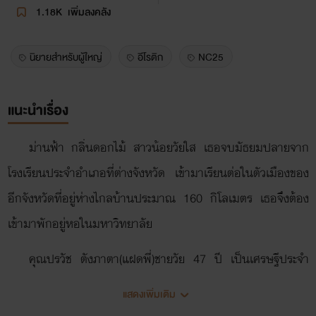
1.18K
เพิ่มลงคลัง
นิยายสำหรับผู้ใหญ่
อีโรติก
NC25
แนะนำเรื่อง
ม่านฟ้า กลิ่นดอกไม้ สาวน้อยวัยใส เธอจบมัธยมปลายจาก
โรงเรียนประจำอำเภอที่ต่างจังหวัด เข้ามาเรียนต่อในตัวเมืองของ
อีกจังหวัดที่อยู่ห่างไกลบ้านประมาณ 160 กิโลเมตร เธอจึงต้อง
เข้ามาพักอยู่หอในมหาวิทยาลัย
คุณปรวัช ตังภาตา(แฝดพี่)ชายวัย 47 ปี เป็นเศรษฐีประจำ
จังหวัด เป็นคนใจบุญ เอื้อเฟื้อต่อชาวบ้านที่มาขอความช่วยเหลือ
แสดงเพิ่มเติม