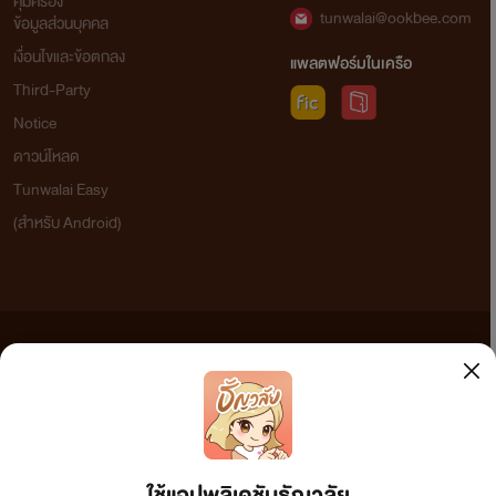
คุ้มครอง
tunwalai@ookbee.com
ข้อมูลส่วนบุคคล
เงื่อนไขและข้อตกลง
แพลตฟอร์มในเครือ
Third-Party
Notice
ดาวน์โหลด
Tunwalai Easy
(สำหรับ Android)
ข้อความที่ท่านได้อ่านจากเว็บไซต์นี้เกิดจากการเขียนโดยสาธารณชนและเผยแพร่โดยอัตโนมัติ ผู้ดูแล
เว็บไซต์แห่งนี้ไม่ได้เห็นด้วยและไม่ขอรับผิดชอบต่อข้อความใดๆ ทั้งสิ้น ดังนั้นผู้อ่านทุกท่านโปรดใช้
วิจารณญาณในการกลั่นกรองด้วยตนเอง และหากท่านพบข้อความใดๆ ที่ขัดต่อกฎหมายและศีลธรรม
กรุณาแจ้งมาที่ tunwalai@ookbee.com เพื่อทีมงานจะได้ดำเนินการในทันที ทั้งนี้ ทางเว็บไซต์ขอสงวน
ลิขสิทธิ์ตามพระราชบัญญัติลิขสิทธิ์ (ฉบับเพิ่มเติม) พ.ศ.2558
ใช้แอปพลิเคชันธัญวลัย