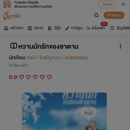
Tunwalai ธัญวลัย
เปิดแอป
เพื่อประสบการณ์ที่ดีกว่าบนมือถือ
เข้าสู่ระบบ
มาใหม่
หน้าแรก
นิยาย
อีบุ๊ก
การ์ตูน
ดรีมแชท
ธัญลิสต์
หวานนักรักของซาตาน
นักเขียน:
หงส์ / จันรัญจวน / แม่พลอยหุง
รักโรแมนติก
0.0