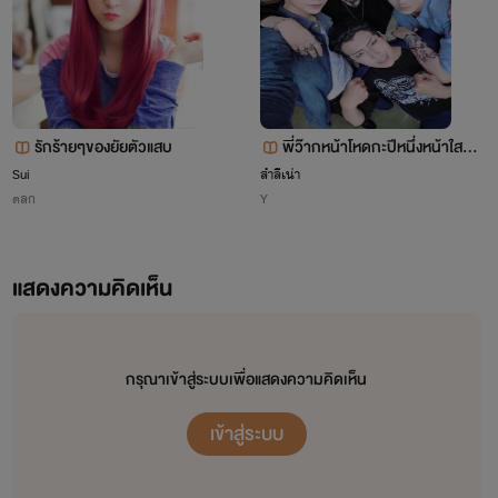
รักร้ายๆของยัยตัวแสบ
พี่ว๊ากหน้าโหดกะปีหนึ่งหน้าใส[y
aoi] nc 18+
Sui
สำลีเน่า
ตลก
Y
แสดงความคิดเห็น
กรุณาเข้าสู่ระบบเพื่อแสดงความคิดเห็น
เข้าสู่ระบบ