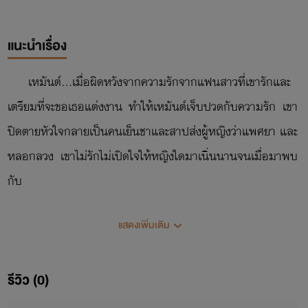
แนะนำเรื่อง
เหมันต์...เมื่อผิดหวังจากความรักจากแฟนสาวที่เขารักและ
เตรียมที่จะขอเธอแต่งงาน ทำให้เหมันต์เจ็บปวดกับความรัก เขา
ปิดตายหัวใจกลายเป็นคนเย็นชาและสาปส่งผู้หญิงว่าแพศยา และ
หลอกลวง เขาไม่รักไม่เปิดใจให้หญิงใดมาเนิ่นนานจนเมื่อมาพบ
กับ
อรุณนารี
แสดงเพิ่มเติม
หญิงสาวร่างเล็กที่มีใบหน้ารูปหัวใจน่ารักที่มาพร้อมรอยยิ้ม
สดใสที่ทำให้ใจของเขาไหวหวั่น แต่ด้วยความสนิทสนมที่เธอมี
รีวิว (0)
กับเพื่อนรักที่มักจะหยอกเย้ากอดหอมกันตามประสาคนที่โตมา