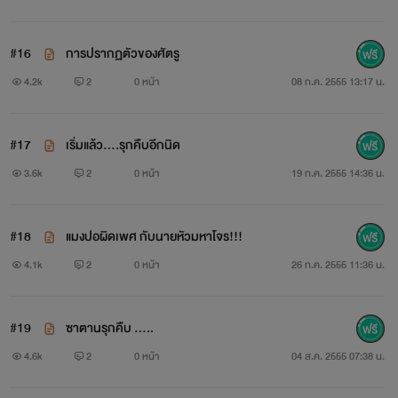
#16
การปรากฏตัวของศัตรู
4.2k
2
0 หน้า
08 ก.ค. 2555 13:17 น.
อ้อ ลืมบอกไปว่า นอกจากจะมีคู่พระนางน่ารักๆแล้วยังมี เจ้า
#17
เริ่มแล้ว....รุกคืบอีกนิด
คอบร้า หมาน้อยจอมกวน และลิงน้อยจอมซ่า ชื่อว่ากุ้งแก้วด้วย
3.6k
2
0 หน้า
19 ก.ค. 2555 14:36 น.
น๊า ขอบอกๆๆ
#18
แมงปอผิดเพศ กับนายหัวมหาโจร!!!
ขนกันมาสร้างความสนุกเต็มที่ รับรองทุกคนจะไม่ผิดหวัง
4.1k
2
0 หน้า
26 ก.ค. 2555 11:36 น.
อย่างแน่นอนค่ะ
#19
ซาตานรุกคืบ .....
4.6k
2
0 หน้า
04 ส.ค. 2555 07:38 น.