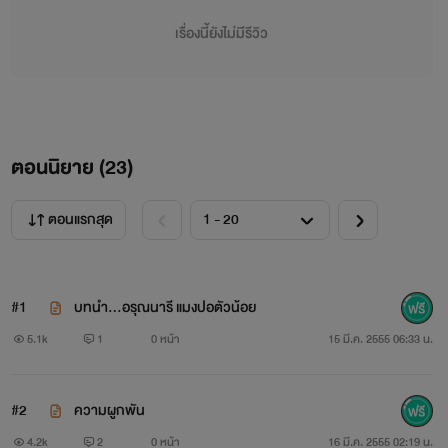
ด้วยกันทำให้เขาเข้ใจผิดว่าเธอเป็นพวกหญิงรักหญิงทำให้เขามัก
เรื่องนี้ยังไม่มีรีวิว
จะหมางเมินและคอยหาเรื่องค่อนแคะเธอเสมอ
ริค เวลส์... ชายหนุ่มจากแดนผู้ดีที่หลงรักแม่ลูกลิง หน้าดำ
มอมแมมในอดีต และเฝ้ารอคอยให้เธอเติบโตเป็นสาวเต็มตัวเพื่อ
ตอนนิยาย (
23
)
ที่เขาจะไม่ต้องได้ชื่อว่าหลอกเด็ก เขาวางแผนและทำทุกอย่างเพื่อ
ต้อน
ตอนแรกสุด
ดรุณนุช หรือน้ำผึ้ง
#1
บทนำ...อรุณนารี แมงปอตัวน้อย
สาวน้อยแสนหวานให้เข้ามาอยู่ในกรงใจ และเฝ้าคอยวน
5.1k
1
0 หน้า
15 มี.ค. 2555 06:33 น.
เวียนใกล้ชิดสาวน้อยอยู่ไม่เว้นวัน ในขณะที่สาวน้อยเองก็เฝ้า
ระแวงและหวั่นไหวทุกครั้งที่อยู่ใกล้ชิดกัน แต่ริคก็เหมือนซาตาน
#2
ความผูกพัน
ปรากฏกายได้ทุกที่ แม้เพียงเธอแค่คิดถึงเขา
4.2k
2
0 หน้า
16 มี.ค. 2555 02:19 น.