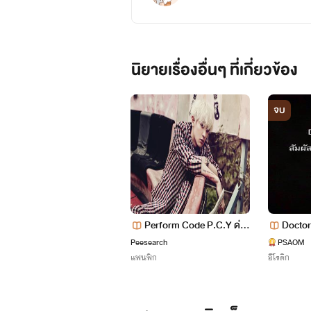
นิยายเรื่องอื่นๆ ที่เกี่ยวข้อง
จบ
Perform Code P.C.Y ด่าน
Doctor
ใหม่ I Login
ง
Peesearch
PSAOM
แฟนฟิก
อีโรติก