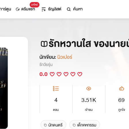
มาใหม่
การ์ตูน
ดรีมแชท
ธัญลิสต์
ค้นหา
รักหวานใส ของนาย
นักเขียน:
นิวเปอร์
รักวัยรุ่น
0.0
4
3.51K
69
ตอน
เข้าชม
ถูกใจ
นักดนตรี
เด็กคหกรรม