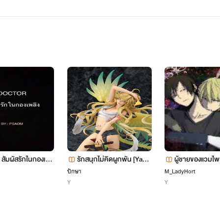
ม่านฟ้า อริสรา ทิพย์พยะกุล อยู่ชั้นม.4
นิสัย : ตลก เป็นกันเอง ขี้งอลแต่หายไว
 สัมผัสรักในกองเพลิ
รักสนุกไม่คิดผูกพัน [Yaoi]
ผู้ชายของแวมไพร
สิ่งที่รัก : รักการทำเค้กมากก
20+
ปักษา
M_LadyHort
Y
Y
ปลื้มพี่บาสมากก รักลูแปงที่สุด
(ลูแปงคือหมาน่ค่)