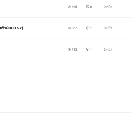
บาส กิตติชัย นิตชยะกุล อยู่ชั้นม.6
499
0
0 หน้า
นิสัย : เฟลนรี่ เฮฮา ตลก
องฟ้าด้วยย ><)
687
1
0 หน้า
สิ่งที่รัก : รักดนตรีมากโดยเฉพาะกีตาร์
รักการขี่บิ๊กไบร์มากๆๆ
132
1
2 หน้า
เพื่อนสนิท : บอล น่านน้ำ