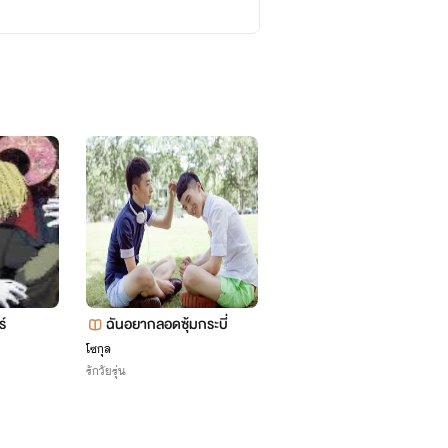
์
ฉันอยากลอดซุ้มกระบี่
ยัยเฉิ่มตัวร้ายกับคุณชาย
าเฟีย
โซกุล
กระต่าย_ดำ
รักวัยรุ่น
อีโรติก