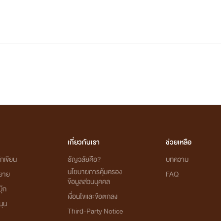
นิสัย : ฮ้าวๆ ไม่ชอบให้ใครมารังแกน้อง
และเพื่อนน้อง
สิ่งที่รัก : รักน้องสาววที่สุด และรักการ
ร้องเพลงมากก
เพื่อนสนิท : บอล บาส
เกี่ยวกับเรา
ช่วยเหลือ
กเขียน
ธัญวลัยคือ?
บทความ
นโยบายการคุ้มครอง
ิยาย
FAQ
ข้อมูลส่วนบุคคล
ุ๊ก
เงื่อนไขและข้อตกลง
นุน
Third-Party Notice