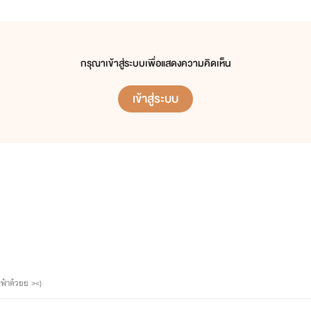
เพื่อนสนิท : แพร
กรุณาเข้าสู่ระบบเพื่อแสดงความคิดเห็น
เข้าสู่ระบบ
น่านน้ำ มาริสา ทิพย์พยะกุล อยู่ชั้นม.6
ฟ้าด้วยย ><)