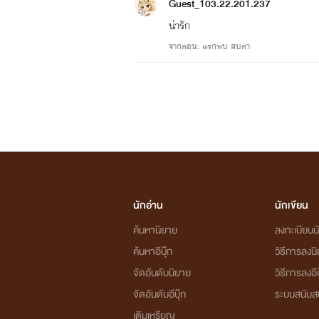
Guest_103.22.201.237
น่ารัก
จากตอน: แรกพบ สบตา
นักอ่าน
นักเขียน
ค้นหานิยาย
ลงทะเบียนนั
ค้นหาอีบุ๊ก
วิธีการลงน
จัดอันดับนิยาย
วิธีการลงอีบ
จัดอันดับอีบุ๊ก
ระบบสนับส
เติมเหรียญ