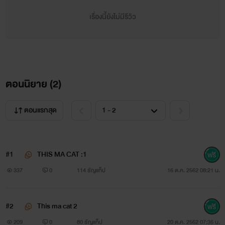
มะเตน : แซ่บเหี้ยอะไรอ่ะ กระจอก
เรื่องนี้ยังไม่มีรีวิว
จิน : สงสัยอยากลองของ
มะเตน : อ๊าาาา....ไอ้..ไอ้จิน~
ตอนนิยาย (
2
)
ตอนแรกสุด
#1
THIS MA CAT :1
337
0
114 ธัญแท็ป
16 ต.ค. 2562 08:21 น.
#2
This ma cat 2
209
0
80 ธัญแท็ป
20 ต.ค. 2562 07:36 น.