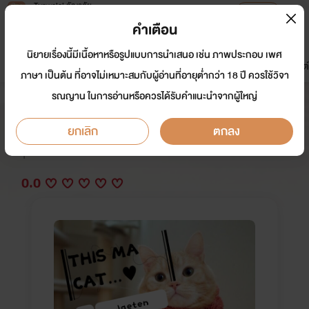
Tunwalai ธัญวลัย
เปิดแอป
เพื่อประสบการณ์ที่ดีกว่าบนมือถือ
คำเตือน
เข้าสู่ระบบ
นิยายเรื่องนี้มีเนื้อหาหรือรูปแบบการนำเสนอ เช่น ภาพประกอบ เพศ
มาใหม่
หน้าแรก
นิยาย
อีบุ๊ก
การ์ตูน
ดรีมแชท
ธัญลิสต์
ภาษา เป็นต้น ที่อาจไม่เหมาะสมกับผู้อ่านที่อายุต่ำกว่า 18 ปี ควรใช้วิจา
รณญาน ในการอ่านหรือควรได้รับคำแนะนำจากผู้ใหญ่
This ma cat...แมวตัวนั้นของผม
ยกเลิก
ตกลง
นักเขียน:
แซนเดรีย
Y
0.0