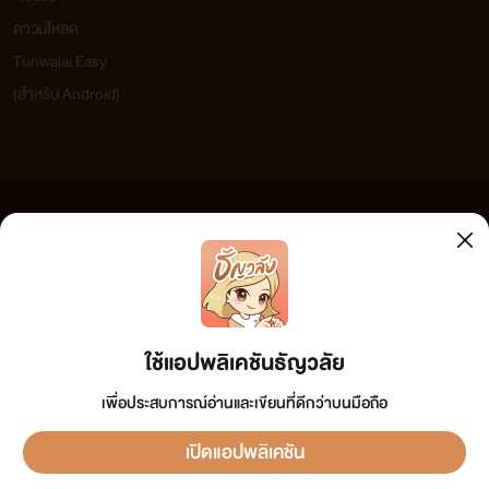
ดาวน์โหลด
Tunwalai Easy
(สำหรับ Android)
ข้อความที่ท่านได้อ่านจากเว็บไซต์นี้เกิดจากการเขียนโดยสาธารณชนและเผยแพร่โดยอัตโนมัติ ผู้ดูแล
เว็บไซต์แห่งนี้ไม่ได้เห็นด้วยและไม่ขอรับผิดชอบต่อข้อความใดๆ ทั้งสิ้น ดังนั้นผู้อ่านทุกท่านโปรดใช้
วิจารณญาณในการกลั่นกรองด้วยตนเอง และหากท่านพบข้อความใดๆ ที่ขัดต่อกฎหมายและศีลธรรม
กรุณาแจ้งมาที่ tunwalai@ookbee.com เพื่อทีมงานจะได้ดำเนินการในทันที ทั้งนี้ ทางเว็บไซต์ขอสงวน
ลิขสิทธิ์ตามพระราชบัญญัติลิขสิทธิ์ (ฉบับเพิ่มเติม) พ.ศ.2558
ใช้แอปพลิเคชันธัญวลัย
เพื่อประสบการณ์อ่านและเขียนที่ดีกว่าบนมือถือ
เปิดแอปพลิเคชัน