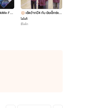
okMin FT.J
เฮ้ดว้ากปี4 กับ ยัยเอ็กซ์แต
กปี2
โมโมจิ
อีโรติก