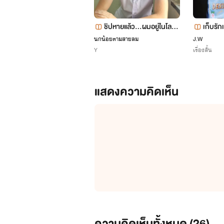
ชิปหายแล้ว...ผมอยู่ในโลกอ
เก็บรัก
ดีต! [No Time to Turn Bac
2017
นกน้อยตามสายลม
J.W
Y
เรื่องสั้น
k]
แสดงความคิดเห็น
ความคิดเห็นทั้งหมด (
26
)