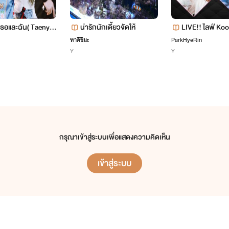
เธอและฉัน( Taeny )
น่ารักนักเดี้ยวจัดให้
LIVE!! ไลฟ์ Ko
inV
ทาคิชิมะ
ParkHyeRin
Y
Y
กรุณาเข้าสู่ระบบเพื่อแสดงความคิดเห็น
เข้าสู่ระบบ