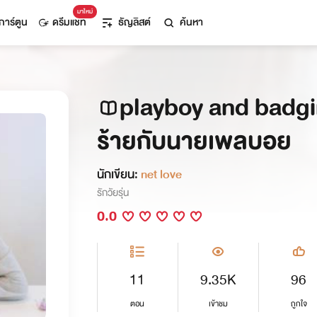
มาใหม่
การ์ตูน
ดรีมแชท
ธัญลิสต์
ค้นหา
playboy and badgi
ร้ายกับนายเพลบอย
นักเขียน:
net love
รักวัยรุ่น
0.0
11
9.35K
96
ตอน
เข้าชม
ถูกใจ