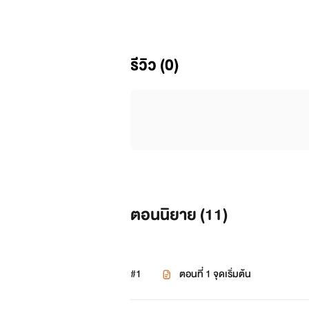
#พาเฟ่#
รีวิว (0)
อายุ 16 ปี สวย เก่ง ไม่ยอมใคร 
#จันจิ#
อายุ 16 ปี สวย น่ารัก ฐานะปานกล
ตอนนิยาย (
11
)
#จีซัส#
#1
ตอนที่ 1 จุดเริ่มต้น
อายุ 18 ปี หล่อ รวย รักเดียวใจเดีย