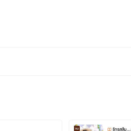
รักรสส้ม…
จบ