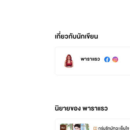
เกี่ยวกับนักเขียน
พาราแรว
นิยายของ พาราแรว
กรุ่นรักมัทฉะเย็นใจ
จบ