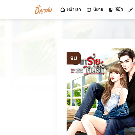
หน้าแรก
นิยาย
อีบุ๊ก
จบ