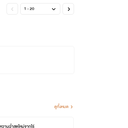
ดูทั้งหมด
หวานฉ่ำสดใหม่จากไร่
กร
จบ