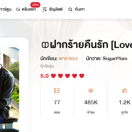
มาใหม่
การ์ตูน
ดรีมแชท
ธัญลิสต์
ค้นหา
ฝากร้ายคืนรัก [Lov
นักเขียน:
พาราแรว
นักวาด: SugarPlum
รักวัยรุ่น
5.0
77
485K
1.2K
ตอน
เข้าชม
ถูกใจ