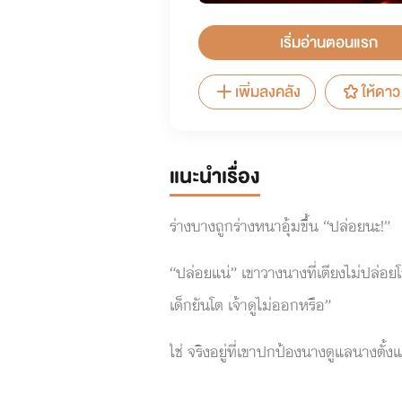
เริ่มอ่านตอนแรก
เพิ่มลงคลัง
ให้ดาว
แนะนำเรื่อง
ร่างบางถูกร่างหนาอุ้มขึ้น “ปล่อยนะ!”
“ปล่อยแน่” เขาวางนางที่เตียงไม่ปล่อยโอก
เด็กยันโต เจ้าดูไม่ออกหรือ”
ใช่ จริงอยู่ที่เขาปกป้องนางดูแลนางตั้ง
“พี่ชายใหญ่ปล่อยข้าเถิด” แววตาที่นาง