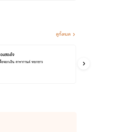
ดูทั้งหมด
ีบุ๊ค
ทองสองใจ
เส
ผู้หญิงขายฝัน จิ้งจอกเงิน ดารากานต์ หยกขาว
อีโรติก