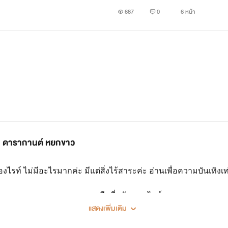
687
0
6 หน้า
งิน ดารากานต์ หยกขาว
งไรท์ ไม่มีอะไรมากค่ะ มีแต่สิ่งไร้สาระค่ะ อ่านเพื่อความบันเทิงเท่
ขอบคุณมากนะคะรีดที่สนับสนุนไรท์มาตลอด
แสดงเพิ่มเติม
ห้ามละเมิดลิขสิทธิ์หรือคัดลอกหรือดัดแปลงตาม พรบ. 2537