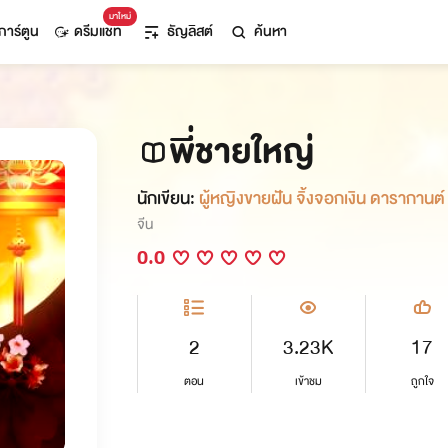
มาใหม่
การ์ตูน
ดรีมแชท
ธัญลิสต์
ค้นหา
พี่ชายใหญ่
นักเขียน:
ผู้หญิงขายฝัน จิ้งจอกเงิ
จีน
0.0
2
3.23K
17
ตอน
เข้าชม
ถูกใจ