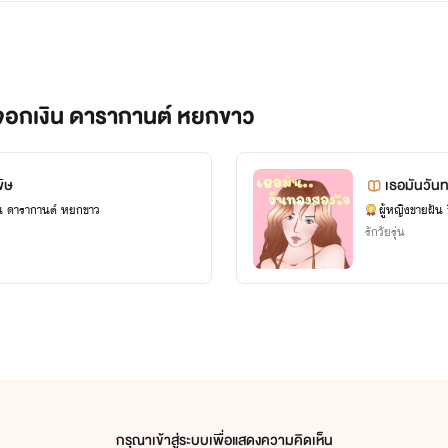
ถ้าไรต์จับได้จะดำเนินคดีตามกฏหมาย
ใครพบเห็นนิยายของไรท์ไปเผบแพร่ที่ใดบอกไรต์ด้วย
้งจอกเงิน ดารากานต์ หยกขาว
ย ของไรต์ จะเผยแพร่ที่ ธัญวลัย ฟิคชั่นลอง เป็นบางตอน หรือ MEB อ
ิษ
เธอมันวัน
ผู้หญิงขายฝัน จิ้งจอกเงิน ดารากานต์ หยกขาว
รักวัยรุ่น
กรุณาเข้าสู่ระบบเพื่อแสดงความคิดเห็น