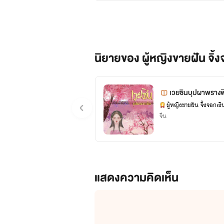
นิยายของ ผู้หญิงขายฝัน จิ
นิยา
เวยซินบุปผาพรางพ
จีน
แสดงความคิดเห็น