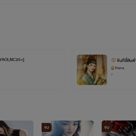
[YAOI,NC25+]
ขันทีสี
Pierre
Y
จบ
จบ