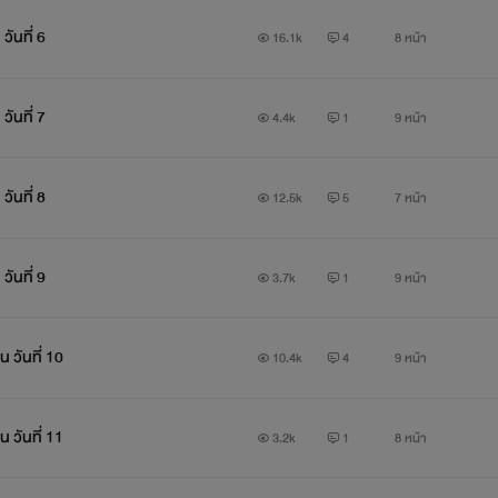
เนื้อหาเกือบทุกตอนจะมี NC
โปรดใช้วิจารณญาณในการอ่าน
ันที่ 6
16.1k
4
8 หน้า
้าม!! มิให้ดัดแปลง คัดลอก หรือแก้ไขส่วนใดส่วนหนึ่งของนิยายเรื่องนี
ันที่ 7
4.4k
1
9 หน้า
หากมีใครพบเห็นรบกวนแจ้งมาที่แฟนเพจเฟซบุค
ันที่ 8
12.5k
5
7 หน้า
www.facebook.com/pierre.pixie
ขอบคุณค่าาา
ันที่ 9
3.7k
1
9 หน้า
________________________
 วันที่ 10
10.4k
4
9 หน้า
 วันที่ 11
3.2k
1
8 หน้า