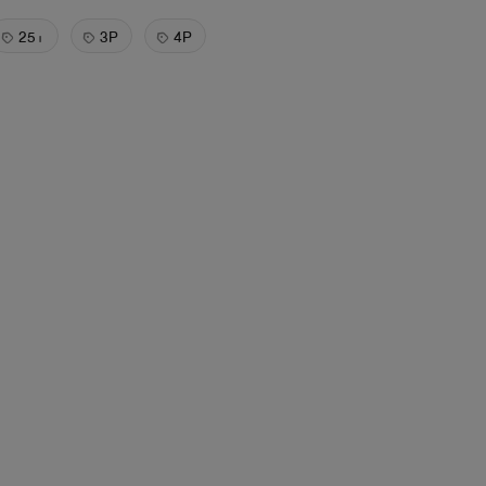
25+
3P
4P
ต