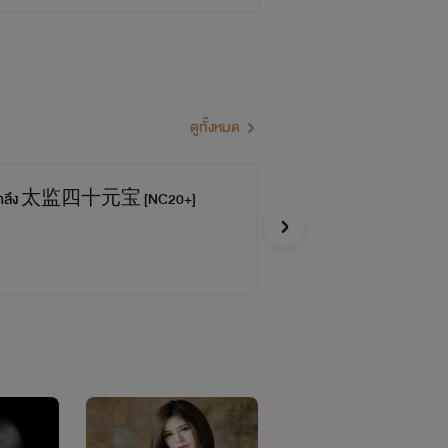
ดูทั้งหมด
่สิบตำลึง 太监四十元宝 [NC20+]
As
Pier
Y
จบ