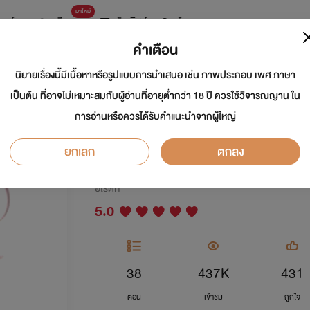
มาใหม่
การ์ตูน
ดรีมแชท
ธัญลิสต์
ค้นหา
คำเตือน
นิยายเรื่องนี้มีเนื้อหาหรือรูปแบบการนำเสนอ เช่น ภาพประกอบ เพศ ภาษา
Kinky Diary ❃ บันท
เป็นต้น ที่อาจไม่เหมาะสมกับผู้อ่านที่อายุต่ำกว่า 18 ปี ควรใช้วิจารณญาน ใน
การอ่านหรือควรได้รับคำแนะนำจากผู้ใหญ่
[NC25+/3P-6P]
ยกเลิก
ตกลง
นักเขียน:
Pierre
อีโรติก
5.0
38
437K
431
ตอน
เข้าชม
ถูกใจ