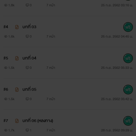
"ท่านสุลต่านให้มาตามองค์ชายไปเข้าเฝ้า"
1.8k
0
7 หน้า
25 ก.ย. 2562 03:16 น.
"อืม รอสักครู่"
#4
บทที่ 03
นางกำนัลเดินขึ้นไปตาม เหมันต์ อัล ฟารี บนห้องก่อนจะ
1.6k
0
7 หน้า
25 ก.ย. 2562 04:45 น.
เคาะประตูสามครั้ง
#5
บทที่ 04
ก็อกๆๆ!
1.5k
0
7 หน้า
25 ก.ย. 2562 05:33 น.
"ใคร!" เสียงกร้าวเอ่ยถาม เมื่อถูกรบกวน
#6
บทที่ 05
"หม่อมฉันเองเพคะ" นางกำนัลเอ่ยตอบอย่างกล้าๆ กลัวๆ
1.5k
0
7 หน้า
25 ก.ย. 2562 05:42 น.
"มีอะไร"
#7
บทที่ 06 (หลงทาง)
"ท่านสุลต่านให้ท่านชีจาร์มาตามองค์ชายไปเข้าเฝ้าเพคะ"
1.7k
1
7 หน้า
28 ก.ย. 2562 09:39 น.