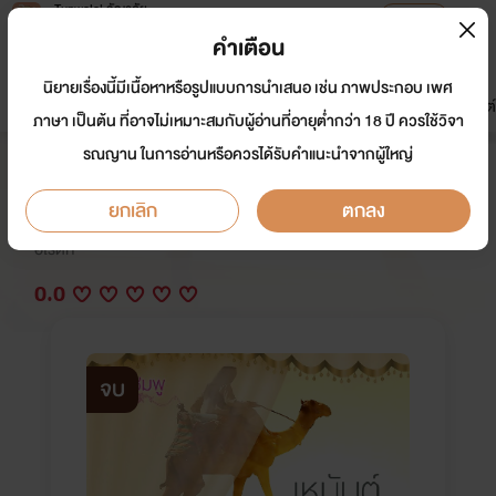
Tunwalai ธัญวลัย
เปิดแอป
เพื่อประสบการณ์ที่ดีกว่าบนมือถือ
คำเตือน
เข้าสู่ระบบ
นิยายเรื่องนี้มีเนื้อหาหรือรูปแบบการนำเสนอ เช่น ภาพประกอบ เพศ
มาใหม่
หน้าแรก
นิยาย
อีบุ๊ก
การ์ตูน
ดรีมแชท
ธัญลิสต์
ภาษา เป็นต้น ที่อาจไม่เหมาะสมกับผู้อ่านที่อายุต่ำกว่า 18 ปี ควรใช้วิจา
รณญาน ในการอ่านหรือควรได้รับคำแนะนำจากผู้ใหญ่
เหมันต์พ่ายรัก (NC25++)
ยกเลิก
ตกลง
นักเขียน:
บัวชมพู /ชมพูสิริน
อีโรติก
0.0
จบ