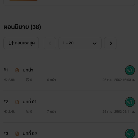
"อยู่ที่วังเล็กพะย่ะค่ะ" ทหารคนสนิททูลตอบ
ตอนนิยาย (
"ไปตามมันมา"
38
)
"พะย่ะค่ะ"
ตอนแรกสุด
ชีจาร์เดินตรงไปยังพระราชวังเล็ก เป็นพระราชวังส่วนพระองค์
ห้ามใครเข้ามาเด็ดขาด เดิมทีเป็นวังของชายาดุจดาว อัล ฟารี
#1
บทนำ
ตั้งแต่เธอตรอมใจตายวังนี้ก็เป็นของ เหมันต์ อัล ฟารี เขาไม่ยอม
2.9k
0
6 หน้า
25 ก.ย. 2562 16:03 น.
ให้ใครเข้ามาเหยียบโดยเด็ดขาด โดยเฉพาะบิดาและพระชายาของ
เขา ชีจาร์เดินเข้าไปในวังเล็ก ก่อนจะกวักมือเรียกนางกำนัลที่
#2
บทที่ 01
กำลังทำความสะอาดอยู่
2.4k
0
7 หน้า
25 ก.ย. 2562 03:11 น.
"อ้าว ท่านชีจาร์มีอะไรหรือท่าน"
#3
บทที่ 02