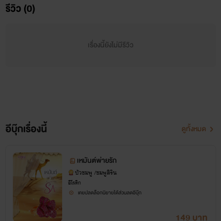
' เชคฮ บราฮิม อัล ฟารี ' เป็นสุลต่านปกครองประเทศแห่งนี้ มี
รีวิว (0)
พระชายาสองคน คนแรกนามว่า
เรื่องนี้ยังไม่มีรีวิว
' ดุจดาว อัล ฟารี' เป็นสาวชาวไทย มีบุตรชายด้วยกันหนึ่งคน
นามว่า ' เหมันต์ อัล ฟารี ' และชายาคนที่สองนามว่า ' ฟารีดา
อัล ฟารี ' มีบุตรชายด้วยกันสองคนนามว่า ' คิมหันต์ อัล ฟารี '
และ ' วสันต์ อัล ฟารี ' ชายาคนแรกได้เสียชีวิตไปแล้ว เชคฮ บรา
ฮิม อัล ฟารี รักชายาคนนี้มาก แต่เธอต้องมาตรอมใจตาย เขา
อีบุ๊กเรื่องนี้
ดูทั้งหมด
เสียใจมาก นี่เป็นเหตุผลที่ เหมันต์ อัล ฟารี ไม่ค่อยจะชอบเขา
หรืออาจจะเกลียดเลยก็ว่าได้ หากไม่มีธุระสำคัญอะไร เชคฮ บรา
เหมันต์พ่ายรัก
ฮิม อัล ฟารี และบุตรชาย แทบจะไม่ได้คุยกันเลยด้วยซ้ำ
บัวชมพู /ชมพูสิริน
อีโรติก
"ชีจาร์ เหมันต์อยู่ไหน" เชคฮ บราฮิม อัล ฟารี เอ่ยถามทหาร
เคยปลดล็อกนิยายได้ส่วนลดอีบุ๊ก
คนสนิท
149 บาท