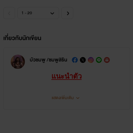
เขา และยอมคุยกับเขาดีดีเสียที
ก็อกๆๆ!
เสียงเคาะประตูก่อนจะตามด้วยหญิงวัยกลางคน แม้เธอจะอายุ
เกี่ยวกับนักเขียน
มากแล้วแต่ก็ยังสวยเหมือนสาวแรกรุ่นไม่เปลี่ยน ร่างบางยกแก้ว
กาแฟไปวางไว้บนโต๊ะ ก่อนจะเดินเข้าไปหาผู้เป็นสามี
บัวชมพู /ชมพูสิริน
"เป็นอะไรคะ หน้าเครียดเชียว"
แนะนำตัว
"อ้าว ฟารีดา ก็เจ้าเหมันต์น่ะสิข้าเรียกก็ไม่ยอมมา"
แสดงเพิ่มเติม
"อีกแล้วหรอคะ ยังไม่ชินอีกหรือ"
เธอตอบยิ้มๆ เธอรู้จักนิสัยเหมันต์ดี เขาหัวดื้อแล้วก็หัวร้อน
ที่สุด แต่ในขณะเดียวกัน ถ้ากับคนภายนอกที่ไม่รู้จัก เขาจะเป็นคน