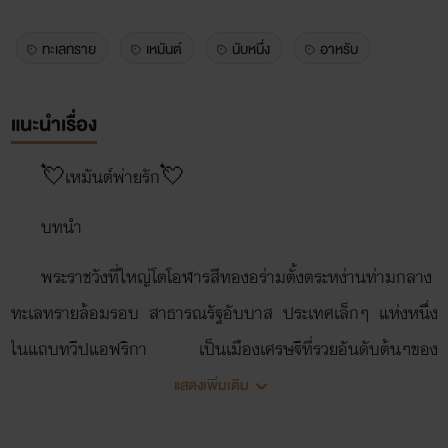
ทะเลทราย
เหมันต์
นับหนึ่ง
อาหรับ
แนะนำเรื่อง
💘เหมันต์พ่ายรัก💘
บทนำ
พระราชวังที่ใหญ่โตโอฬารสีทองอร่ามตั้งตระหง่านท่ามกลาง
ทะเลทรายล้อมรอบ สาธารณรัฐอับบาส ประเทศเล็กๆ แห่งหนึ่ง
ในแถบทวีปแอฟริกา เป็นเมืองเศรษฐีที่รวยอันดับต้นๆของ
ประเทศ เป็นพื้นที่แห้งแล้ง แต่อุดมสมบูรณ์ไปด้วยบ่อน้ำมัน มี
แสดงเพิ่มเติม
เพื่อนบ้านที่ติดต่อสัมพันธไมตรีกันอยู่หลายประเทศ ปกครองโดย