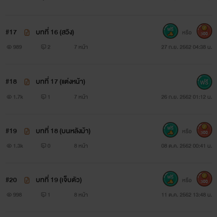
พระราชวังก่อนจะทูลตอบไปตามตรง
"เหมันต์ล่ะ" ท่านสุลต่านเอ่ยถาม
#17
บทที่ 16 (สวิง)
หรือ
300
989
2
7 หน้า
27 ก.ย. 2562 04:38 น.
"เอ่อ..องค์ชายไม่ยอมมาพะย่ะค่ะ"
"บร๊ะ! ไอ้ลูกชายคนนี้นิ มันจะหัวดื้อไปถึงไหน!"
#18
บทที่ 17 (แต่งหน้า)
1.7k
1
7 หน้า
26 ก.ย. 2562 01:12 น.
"......."
"เจ้าออกไปได้แล้ว"
#19
บทที่ 18 (บนหลังม้า)
หรือ
300
1.3k
0
8 หน้า
08 ต.ค. 2562 00:41 น.
"พะย่ะค่ะ"
เขาเอ่ยเสียงกร้าว แม้จะเป็นเช่นนี้บ่อยแต่เขาก็ไม่ชินเสียที
#20
บทที่ 19 (เจ็บตัว)
หรือ
300
ลูกชายคนนี้มันหัวดื้อยิ่งนัก เชคฮ บราฮิม อัล ฟารี เดินเอามือไขว้
998
1
8 หน้า
11 ต.ค. 2562 13:48 น.
หลังอย่างใช้ความคิด เขาจะทำยังไงให้ลูกชายหัวดื้อคนนี้ยอมรับ