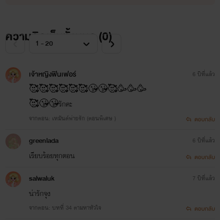
ฝากกดไลค์ + เม้น เป็นกำลังใจให้นักเขียนตัวน้อยๆคนนี้
ความคิดเห็นทั้งหมด (
0
)
ด้วยน๊าา
เจ้าหญิงฟินเฟอร์
6 ปีที่แล้ว
🥰🥰🥰🥰🥰🥰😘😘🥰🥳🥳🥳
🥰😘😘รักคะ
จากตอน: เหมันต์พ่ายรัก (ตอนพิเศษ )
ตอบกลับ
greenlada
6 ปีที่แล้ว
เรียบร้อยทุกตอน
ตอบกลับ
salwaluk
7 ปีที่แล้ว
น่ารักจุง
จากตอน: บทที่ 34 ตามหาหัวใจ
ตอบกลับ