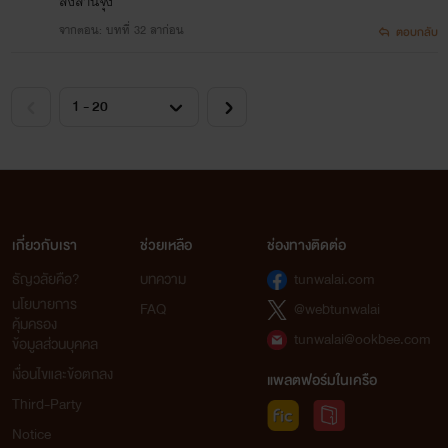
สงสานจุง
จากตอน: บทที่ 32 ลาก่อน
ตอบกลับ
เกี่ยวกับเรา
ช่วยเหลือ
ช่องทางติดต่อ
ธัญวลัยคือ?
บทความ
tunwalai.com
นโยบายการ
FAQ
@webtunwalai
คุ้มครอง
tunwalai@ookbee.com
ข้อมูลส่วนบุคคล
เงื่อนไขและข้อตกลง
แพลตฟอร์มในเครือ
Third-Party
Notice