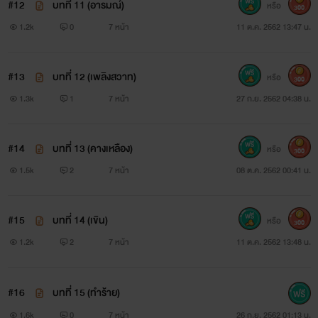
#12
บทที่ 11 (อารมณ์)
หรือ
300
"อ้าว แล้วองค์ชายล่ะ" ชีจาร์เอ่ยถาม เมื่อเห็นนางกำนัลวิ่ง
1.2k
0
7 หน้า
11 ต.ค. 2562 13:47 น.
กระหืดกระหอบลงมา แต่ไร้เงาขององค์ชาย
#13
บทที่ 12 (เพลิงสวาท)
หรือ
"องค์ชายบอกไม่ไป"
300
1.3k
1
7 หน้า
27 ก.ย. 2562 04:38 น.
"ไม่ได้ ท่านสุลต่านให้ข้ามาตาม ถ้าองค์ชายไม่ไปข้าโดนเอ็ด
แน่"
#14
บทที่ 13 (คางเหลือง)
หรือ
300
1.5k
2
7 หน้า
08 ต.ค. 2562 00:41 น.
"งั้นท่านก็ขึ้นไปตามเองเลยไป ข้าไม่เอาด้วยหรอก เมื่อกี้ก็
โดนแจกันฟาดใส่ ไม่โดนฉันก็บุญแค่ไหนแล้ว"
#15
บทที่ 14 (เขิน)
หรือ
300
เธอบอกพลางทำหน้าสยองๆ ชีจาร์กลืนน้ำลาย
1.2k
2
7 หน้า
11 ต.ค. 2562 13:48 น.
เหนียวๆลงคอ เขารู้ดีว่า เชคฮ เหมันต์ อัล ฟารี อารมณ์ร้าย
#16
บทที่ 15 (ทำร้าย)
แค่ไหน และเขาก็จะไม่เอาชีวิตเข้าไปเสี่ยงเด็ดขาด ชีจาร์เดินกลับ
1.6k
0
7 หน้า
26 ก.ย. 2562 01:13 น.