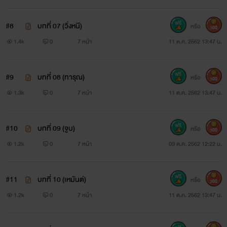
"ไม่ไป!" เสียงอันทรงพลังเปล่งออกมา
#8
บทที่ 07 (วิ่งหนี)
"แต่.."
หรือ
300
1.4k
0
7 หน้า
11 ต.ค. 2562 13:47 น.
ตุบ!! เพล้ง!!
#9
บทที่ 08 (ทารุณ)
มือหนาจับแจกันโยนใส่ประตูอย่างแรง จนแจกันหล่นแตก
หรือ
300
1.3k
0
7 หน้า
11 ต.ค. 2562 13:47 น.
กระจาย ถ้ามีคนเปิดประตูเข้ามาตอนนั้นคงมีหัวแตก ได้เย็บไป
หลายสิบเข็มเป็นแน่
#10
บทที่ 09 (จูบ)
หรือ
300
"ว้ายย!!!"
1.2k
0
7 หน้า
09 ต.ค. 2562 12:22 น.
"บอกว่าไม่ไป!!!"
#11
บทที่ 10 (เหมันต์)
หรือ
300
"เพคะ เพคะ"
1.2k
0
7 หน้า
11 ต.ค. 2562 13:47 น.
นางกำนัลละล่ำละลักตอบ ก่อนจะรีบวิ่งลงไปอย่างรวดเร็ว