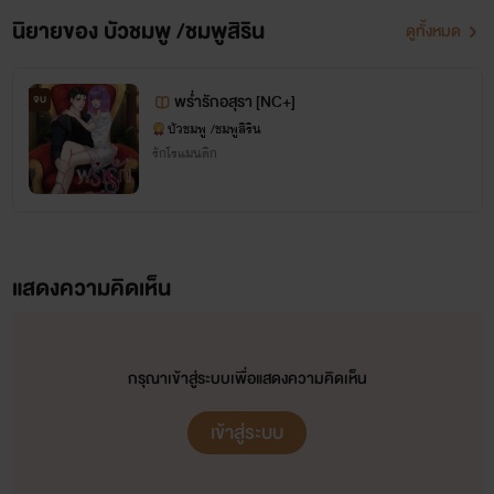
ที่เย็นชาที่สุดเช่นกัน แม้เหมันต์จะไม่ชอบเธอ แต่เธอก็รักเขา
นิยายของ บัวชมพู /ชมพูสิริน
ดูทั้งหมด
เหมือนลูก
พร่ำรักอสุรา [NC+]
จบ
บีมเป็นคนจังหวัดบุรีรัมย์เด้อจ้า ที่เริ่มเขียนนิยายเพราะชอบและ
"ข้าจะทำยังไงดี" เชคฮ บราฮิม อัล ฟารี เอ่ยเสียงเครียด เมื่อ
บัวชมพู /ชมพูสิริน
อยากเขียนนะคะ
คิดหาวิธีให้ลูกชายตัวดียอมรับเขาและภรรยา
รักโรแมนติก
ง่ายๆ เลยก็เริ่มจากการอ่านนิยายมาก่อนโน๊ะ บีมอาจจะเขียนไม่
"ไม่ต้องทำยังไงค่ะ เราดีกับลูกเดี๋ยวลูกก็เห็นความดีของเรา
ถูกใจใครบ้างก็ขออภัยด้วยนะคะ
เอง คุณน่ะชอบใจร้อน พอลูกร้อน คุณก็ร้อนตาม ต่างคนต่างร้อน
แต่ขอให้เคารพความคิดของนักเขียน สุดท้ายนี้ก็ขอฝากเนื้อ
แสดงความคิดเห็น
แล้วมันจะคุยกันได้หรอคะ"
ฝากตัวด้วยนะคะ
"อืม ขอบคุณนะฟารีดา"
กรุณาเข้าสู่ระบบเพื่อแสดงความคิดเห็น
"ไม่เป็นไรค่ะ"
ติดตามข่าวสารและพูดคุยได้ทาง
เข้าสู่ระบบ
FB: บัวชมพู ชมพูสิริน นักเขียน