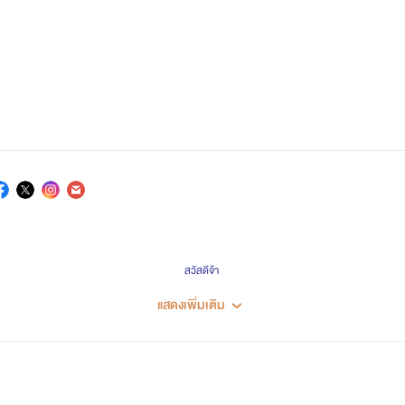
สวัสดีจ้า
แสดงเพิ่มเติม
นิยายที่ไรท์เขียนจะเป็นแนว
โรมานซ์
, อีโรติก
*-*-*-*-*-*-*
ผลงาน(มีอีบุ๊กจ้า)