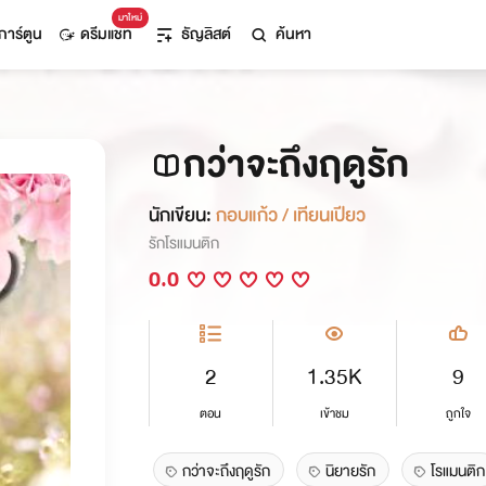
มาใหม่
การ์ตูน
ดรีมแชท
ธัญลิสต์
ค้นหา
กว่าจะถึงฤดูรัก
นักเขียน:
กอบแก้ว / เทียนเปียว
รักโรแมนติก
0.0
2
1.35K
9
ตอน
เข้าชม
ถูกใจ
กว่าจะถึงฤดูรัก
นิยายรัก
โรแมนติก