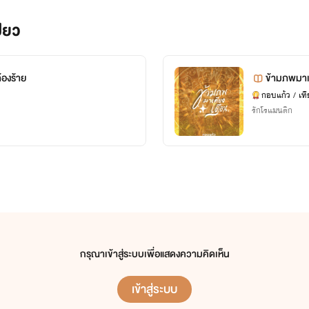
1.วิวาห์เปลี่ยนรัก(จบแล้ว)
ียว
2.ร่านสวาทเมียไซด์ไลน์(จบแล้ว)
3.คุณแม่รับจ้าง(จบแล้ว)
้องร้าย
ข้ามภพมาเ
4.ยั่วรักคุณบอส(จบแล้ว)
กอบแก้ว / เที
รักโรแมนติก
5.เสน่หาวิวาห์แค้น(จบแล้ว)
6.ลุ้นรักวิวาห์ร้อน(จบแล้ว)
7.เมียน้อยในรอยแค้น(จบแล้ว)
8.คุณพ่อซุปตาร์(จบแล้ว)
9.ภารกิจลับจับใจเจ้าชายชีค(จบแล้ว)
กรุณาเข้าสู่ระบบเพื่อแสดงความคิดเห็น
10.โซ่รักกับดักหัวใจ(จบแล้ว)
11.สวิงสวาทสาวใหญ่(จบแล้ว)
เข้าสู่ระบบ