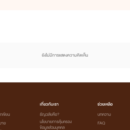
12.พ่อพันธุ์มาเฟีย(จบแล้ว)
13.หนี้รักเมียจำยอม(จบแล้ว)
14.เล่ห์รักนายมาเฟีย(กำลังเขียน)
ขอฝากนักเขียนคนนี้ไว้ในอ้อมอกอ้อมใจด้วยนะค้าบบ
ยังไม่มีการแสดงความคิดเห็น
เกี่ยวกับเรา
ช่วยเหลือ
กเขียน
ธัญวลัยคือ?
บทความ
นโยบายการคุ้มครอง
ิยาย
FAQ
ข้อมูลส่วนบุคคล