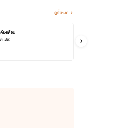
ดูทั้งหมด
คียงเดือน
ไร
ยนเปียว
กอบแ
จีน