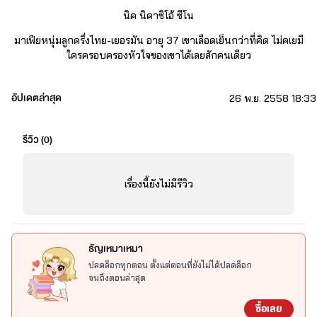
นิค นิคาซิโอ้ ซีโน
มาเฟียหนุ่มลูกครึ่งไทย-เยอรมัน อายุ 37 เขาเลือดเย็นกว่าที่คิด ไม่คเยมี
ใครครอบครองหัวใจของเขาได้เลยสักคนเดียว
อัปเดตล่าสุด
26 พ.ย. 2558 18:33
พราวฟ้า กรรณารา
สาวไทย อายุ 27 เธอรักเขาถึงขนาดยอมเป็นเพียงนางบำเรอให้เขา
รีวิว (
0
)
เหยียบย่ำเล่น แต่แล้วเธอก็ต้องเลือกระหว่างลูกกับเขา แล้วอย่างนี้เธอ
ควรจะเลือกใคร
เรื่องนี้ยังไม่มีรีวิว
ติณภพ
นักธุรกิจหนุ่มจอมเพลย์บอย อายุ 32 เมาถึงขนาดลากสาวขึ้นเตียง จน
ธัญเหมาเหมา
ทำให้เกิดเรื่องยุ่งยากขึ้นในชีวิต
ปลดล็อกทุกตอน ตั้งแต่ตอนที่ยังไม่ได้ปลดล็อก
จนถึงตอนล่าสุด
จินนี่ อรจิรา
ซื้อเลย