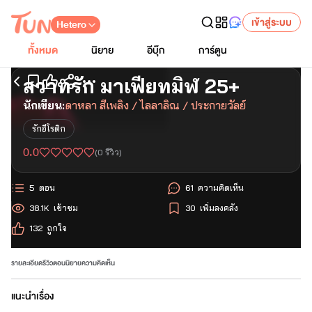
เข้าสู่ระบบ
Hetero
ทั้งหมด
นิยาย
อีบุ๊ก
การ์ตูน
สวาทรัก มาเฟียทมิฬ 25+
เริ่มอ่านตอนแรก
นักเขียน:
ดาหลา สีเพลิง / ไลลาลิณ / ประกายวัลย์
รักอีโรติก
0.0
(
0
รีวิว)
5
ตอน
61
ความคิดเห็น
38.1K
เข้าชม
30
เพิ่มลงคลัง
132
ถูกใจ
รายละเอียด
รีวิว
ตอนนิยาย
ความคิดเห็น
แนะนำเรื่อง