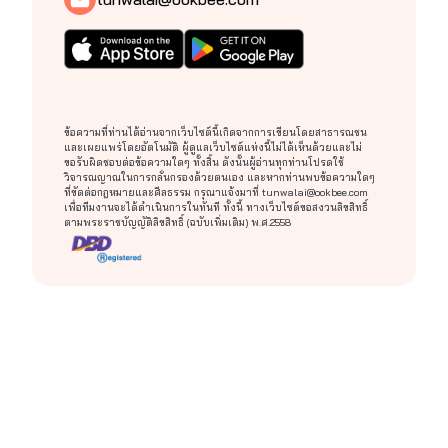
ข้อความที่ท่านได้อ่านจากเว็บไซต์นี้เกิดจากการเขียนโดยสาธารณชน
และเผยแพร่โดยอัตโนมัติ ผู้ดูแลเว็บไซต์แห่งนี้ไม่ได้เห็นด้วยและไม่
ขอรับผิดชอบต่อข้อความใดๆ ทั้งสิ้น ดังนั้นผู้อ่านทุกท่านโปรดใช้
วิจารณญาณในการกลั่นกรองด้วยตนเอง และหากท่านพบข้อความใดๆ
ที่ขัดต่อกฎหมายและศีลธรรม กรุณาแจ้งมาที่
tunwalai@ookbee.com
เพื่อทีมงานจะได้ดำเนินการในทันที ทั้งนี้ ทางเว็บไซต์ขอสงวนลิขสิทธิ์
ตามพระราชบัญญัติลิขสิทธิ์ (ฉบับเพิ่มเติม) พ.ศ.2558