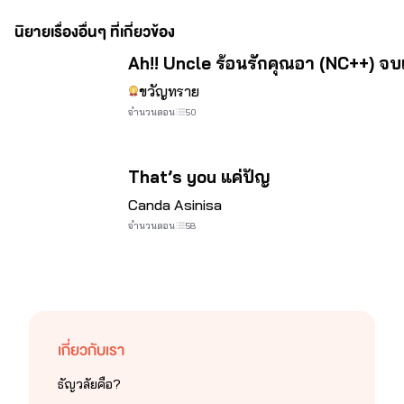
นิยายเรื่องอื่นๆ ที่เกี่ยวข้อง
มาทำความรู้จักกันนะคะ 
จบ
Ah!! Uncle ร้อนรักคุณอา (NC++) จบ
ขวัญทราย
จำนวนตอน
50
จบ
That’s you แค่ปัญ
กดมาเป็นเพื่อนกันเลยจ้า
Canda Asinisa
จำนวนตอน
58
จิ้มแฟนเพจตรงนี้เลยจ้า
เกี่ยวกับเรา
ธัญวลัยคือ?