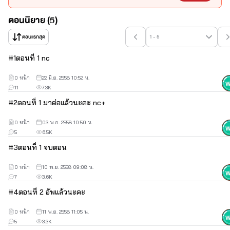
เพื่อนสาวของพราวฟ้า อายุ 27 เพราะเที่ยวผับแค่คืนเดียว ถึงกับได้สามี 
ดูเหมือนจะรวยเสียด้วย แล้วแบบนี้เธอจะปล่อยให้หลุดมือไปได้อย่างไร
ตอนนิยาย (5)
ตอนแรกสุด
1 - 5
“โอ๊ย อย่าค่ะ...ฟ้าเจ็บนะคะ”
#
1
ตอนที่ 1 nc
“ถ้าอยากเป็นนางบำเรอของฉัน เธอต้องอดทน ถ้าไม่ก็เก็บข้าวของไป
0 หน้า
22 มิ.ย. 2558 10:52 น.
จากที่นี่ซะ”
11
7.3K
“ไม่ค่ะ ฟ้าจะเป็นนางบำเรอของคุณ”
#
2
ตอนที่ 1 มาต่อแล้วนะคะ nc+
“งั้นเธอก็ต้องรองรับอารมณ์ของฉันให้ได้”
0 หน้า
03 พ.ย. 2558 10:50 น.
พูดจบมือหนาก็กระชากชุดของหญิงสาวออกอย่างรุนแรงจนขาด
5
6.5K
หวิ่นกลายเป็นเศษผ้า ผิวขาวๆ เป็นรอยแดงแต่ชายหนุ่มหาได้สนใจ
#
3
ตอนที่ 1 จบตอน
เอื้อมมือไปปลดตะขอชุดชั้นในออกแล้วเหวี่ยงไปให้พ้นจากร่างบาง
ปรากฏทรวงอกอวบอิ่มของหญิงสาว มาเฟียหนุ่มไม่รอช้าที่จะได้
0 หน้า
10 พ.ย. 2558 09:08 น.
ชิมยอดปทุมถันสีหวาน ใบหน้าคมมีไรหนวดก้มลงไปอ้าปากงับดูด
7
3.6K
กลืนอย่างกระหาย รสชาติหวานหอมจนนิคาซิโอ้ไม่อยากจะละออก
ตวัดลิ้นหยอกล้อให้ปลายถันแข็งชันก่อนที่ฟันคมจะงับกัดแรงๆ
#
4
ตอนที่ 2 อัพแล้วนะคะ
อย่างไม่กลัวว่าหญิงสาวจะเจ็บ
อัพระหว่างรอพิจารณานะคะ
ถ้า
หากว่านิยายผ่านอาจจะอัพได้ไม่จบนะคะ
ต้องขออภัยในความไม่
0 หน้า
11 พ.ย. 2558 11:05 น.
5
3.3K
สะดวกนะคะ
ฝากติดตามผลงานด้วยนะคะ
ดาหลาสีเพลิง/ ไลลา