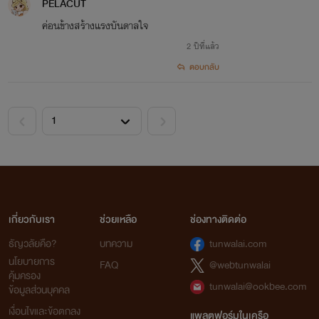
PELACUT
ค่อนข้างสร้างแรงบันดาลใจ
2 ปีที่แล้ว
ตอบกลับ
เกี่ยวกับเรา
ช่วยเหลือ
ช่องทางติดต่อ
ธัญวลัยคือ?
บทความ
tunwalai.com
นโยบายการ
FAQ
@webtunwalai
คุ้มครอง
tunwalai@ookbee.com
ข้อมูลส่วนบุคคล
เงื่อนไขและข้อตกลง
แพลตฟอร์มในเครือ