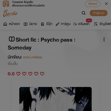
Tunwalai ธัญวลัย
เปิดแอป
เพื่อประสบการณ์ที่ดีกว่าบนมือถือ
เข้าสู่ระบบ
มาใหม่
หน้าแรก
นิยาย
อีบุ๊ก
การ์ตูน
ดรีมแชท
ธัญลิสต์
Short fic : Psycho pass :
Someday
นักเขียน:
mm.mixxa
เรื่องสั้น
0.0