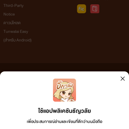
Third-Party
Notice
ดาวน์โหลด
Tunwalai Easy
(สำหรับ Android)
ข้อความที่ท่านได้อ่านจากเว็บไซต์นี้เกิดจากการเขียนโดยสาธารณชนและเผยแพร่โดยอัตโนมัติ ผู้ดูแล
เว็บไซต์แห่งนี้ไม่ได้เห็นด้วยและไม่ขอรับผิดชอบต่อข้อความใดๆ ทั้งสิ้น ดังนั้นผู้อ่านทุกท่านโปรดใช้
วิจารณญาณในการกลั่นกรองด้วยตนเอง และหากท่านพบข้อความใดๆ ที่ขัดต่อกฎหมายและศีลธรรม
กรุณาแจ้งมาที่ tunwalai@ookbee.com เพื่อทีมงานจะได้ดำเนินการในทันที ทั้งนี้ ทางเว็บไซต์ขอสงวน
ลิขสิทธิ์ตามพระราชบัญญัติลิขสิทธิ์ (ฉบับเพิ่มเติม) พ.ศ.2558
ใช้แอปพลิเคชันธัญวลัย
เพื่อประสบการณ์อ่านและเขียนที่ดีกว่าบนมือถือ