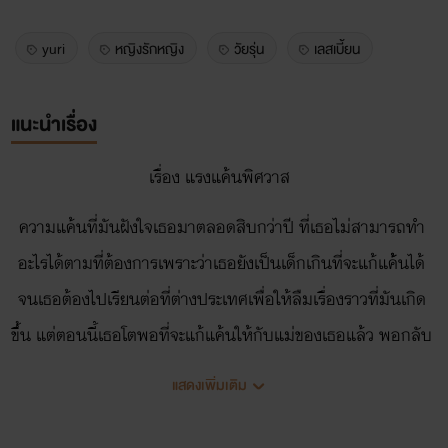
yuri
หญิงรักหญิง
วัยรุ่น
เลสเบี้ยน
แนะนำเรื่อง
เรื่อง แรงแค้นพิศวาส
ความแค้นที่มันฝังใจเธอมาตลอดสิบกว่าปี ที่เธอไม่สามารถทำ
อะไรได้ตามที่ต้องการเพราะว่าเธอยังเป็นเด็กเกินที่จะแก้แค้้นได้
จนเธอต้องไปเรียนต่อที่ต่างประเทศเพื่อให้ลืมเรื่องราวที่มันเกิด
ขึ้น แต่ตอนนี้เธอโตพอที่จะแก้แค้นให้กับแม่ของเธอแล้ว พอกลับ
มาอยู่ที่ไทยอีกครั้งความแค้้นนั้นมันก็ทำให้เธออยากจะแก้แค้น
แสดงเพิ่มเติม
ให้กับแม่ของเธอให้ได้ ถึงแม้ว่าจะต้องเสียคนที่เธอรักไปก็ตาม