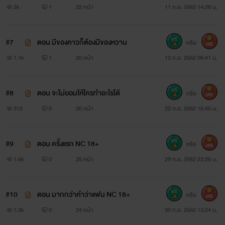
2k
1
22 หน้า
11 ก.ย. 2562 14:28 น.
#7
ตอน มีของคาวก็ต้องมีของหวาน
หรือ
300
1.1k
1
20 หน้า
13 ก.ย. 2562 06:41 น.
แพร พิญารินทร์
#8
ตอน จะไม่ยอมให้ใครทำอะไรได้
หรือ
300
912
0
20 หน้า
22 ก.ย. 2562 16:45 น.
เป็นคนที่ไม่เคยเชื่อเรื่องความรัก เธอเกลียดผู้ชายที่มาจีบเธอ
เธอจึงไม่เคยจริงจังกับใครสักคน เธอแค่สนุกไปวันๆเท่านั้น
#9
ตอน ครั้งแรก NC 18+
หรือ
400
เพราะว่าเธอม่แต่ความแค้นที่ฝั่งใจเธอมาตั้งแต่เด็ก
1.6k
0
25 หน้า
29 ก.ย. 2562 23:26 น.
#10
ตอน มากกว่าคำว่าแฟน NC 18+
หรือ
400
1.3k
0
24 หน้า
30 ก.ย. 2562 13:24 น.