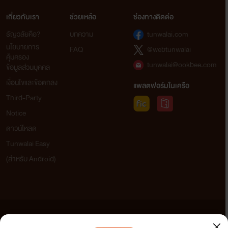
เกี่ยวกับเรา
ช่วยเหลือ
ช่องทางติดต่อ
ธัญวลัยคือ?
บทความ
tunwalai.com
นโยบายการ
FAQ
@webtunwalai
คุ้มครอง
tunwalai@ookbee.com
ข้อมูลส่วนบุคคล
เงื่อนไขและข้อตกลง
แพลตฟอร์มในเครือ
Third-Party
Notice
ดาวน์โหลด
Tunwalai Easy
(สำหรับ Android)
ข้อความที่ท่านได้อ่านจากเว็บไซต์นี้เกิดจากการเขียนโดยสาธารณชนและเผยแพร่โดยอัตโนมัติ ผู้ดูแล