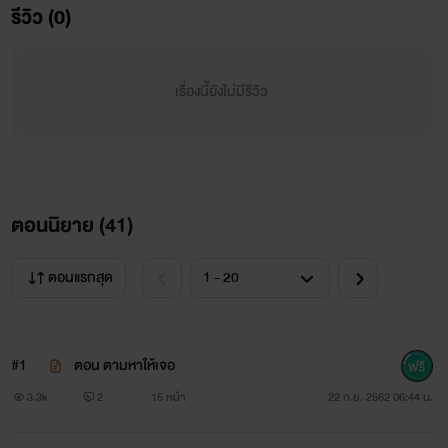
"พี่แพร...พี่แพรปล่อยฉัตรไปเถอะนะคะ"
รีวิว (0)
"ตราบใดที่พ่อแม่ของเธอมันยังไม่ได้รับกรรมที่ทำไว้ เธอก็อย่า
เรื่องนี้ยังไม่มีรีวิว
คิดว่าฉันจะปล่อยเธอ"
"พี่แพรบอกฉัตรเถอะนะคะว่าคุณพ่อคุณแม่ทำอะไร"
"พ่อแม่ของเธอมันชั่วไง!!!...ชั่วๆๆๆชั่ว!!!"
ตอนนิยาย (
41
)
"พี่แพรฉัตรเจ็บฮื้อ..."
ตอนแรกสุด
"เธอจะได้รู้ความเจ็บปวดมากกว่านี้มันเป็นยังไง!!!..."
"อื้อ...พี่แพรปล่อย...อื้อ..."
#1
ตอน ตามหาให้เจอ
ตัวละคร
3.3k
2
15 หน้า
22 ก.ย. 2562 06:44 น.