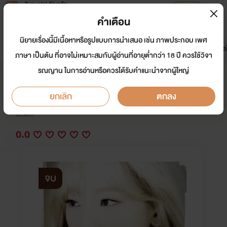
Tunwalai ธัญวลัย
เปิดแอป
เพื่อประสบการณ์ที่ดีกว่าบนมือถือ
คำเตือน
เข้าสู่ระบบ
นิยายเรื่องนี้มีเนื้อหาหรือรูปแบบการนำเสนอ เช่น ภาพประกอบ เพศ
มาใหม่
หน้าแรก
นิยาย
อีบุ๊ก
การ์ตูน
ดรีมแชท
ธัญลิสต์
ภาษา เป็นต้น ที่อาจไม่เหมาะสมกับผู้อ่านที่อายุต่ำกว่า 18 ปี ควรใช้วิจา
รณญาน ในการอ่านหรือควรได้รับคำแนะนำจากผู้ใหญ่
เรื่อง แรงแค้้นพิศวาส NC 18+ (yuri)
ยกเลิก
ตกลง
นักเขียน:
จอนซอง
อีโรติก
0.0
จบ