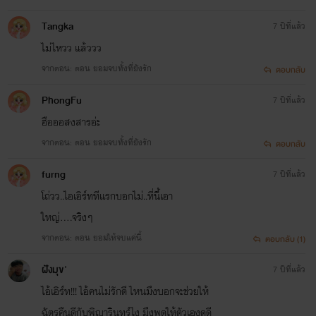
Tangka
7 ปีที่แล้ว
ไม่ไหวว แล้ววว
จากตอน: ตอน ยอมจบทั้งที่ยังรัก
ตอบกลับ
PhongFu
7 ปีที่แล้ว
ฮือออสงสารอ่ะ
จากตอน: ตอน ยอมจบทั้งที่ยังรัก
ตอบกลับ
furng
7 ปีที่แล้ว
โถ่วว..ไอเอิร์ททีเเรกบอกไม่..ที่นี้เอา
ใหญ่....จริงๆ
จากตอน: ตอน ยอมให้จบแค่นี้
ตอบกลับ (1)
ฝังมุข'
7 ปีที่แล้ว
ไอ้เอิร์ท!!! ไอ้คนไม่รักดี ไหนมึงบอกจะช่วยให้
ฉัตรคืนดีกับพิญารินทร์ไง มึงพูดให้ตัวเองดูดี