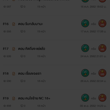
ฉัตร ปาริฉัตร
587
0
19 หน้า
16 ต.ค. 2562 18:52 น.
หญิงสาวที่ไม่เคยมีแฟนและอ่อนต่อโลก เธออยากจะทำทุกอย่าง
เพื่อที่จะให้ครอบครัวของเธอมีความสุขและอยู่สบาย เธอเป็นคน
#16
ตอน รีบกลับมานะ
หรือ
300
ซื่อและจิตใจดีจนทำให้หลายคนตกหลุมรักเธอได้อย่างง่าย
556
0
19 หน้า
17 ต.ค. 2562 17:38 น.
***บุคคลในรูปไม่ได้มีส่วนเกี่ยวข้องกับเนื้อหาแต่อย่างใด แต่จัด
#17
ตอน คิดถึงจะแย่แล้ว
หรือ
300
ทำขึ้นเพื่อความบันเทิงเท่านั้น ไม่ได้มีเจตนาทำร้ายศิลปินหรือ
506
0
19 หน้า
24 ต.ค. 2562 21:01 น.
บุคคลในภาพแต่อย่างใด โปรดใช้วิจารญาณในการอ่านเพราะ
เนื้อหาบางส่วนอาจจะมีความรุนแรงและไม่เหมาะสม
#18
ตอน เรื่องของเรา
หรือ
300
***ไรท์ขอฝากอีกเรื่องของไรท์ไว้ด้วยนะคะ ขอบคุณทุกคนที่เข้า
590
0
18 หน้า
26 ต.ค. 2562 22:34 น.
มาเป็นกำลังใจให้ไรท์น้าาาขอบคุณค้าบบบบ
#19
ตอน คนใจร้าย NC 18+
หรือ
400
ขอบคุณรูปภาพจาก google
898
0
18 หน้า
05 พ.ย. 2562 14:23 น.