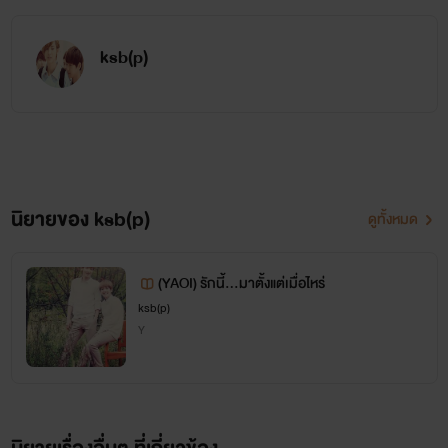
ksb(p)
มีสักครั้งหรือเปล่า?
ที่คุณได้ทำอะไรลงไปโดยไม่สนใจตัวเองว่าจะลำบากหรือไม่ เพียง
เพราะต้องการให้เขาสามารถยิ้มได้
นิยายของ ksb(p)
ดูทั้งหมด
มีสักครั้งหรือเปล่า?
(YAOI) รักนี้...มาตั้งแต่เมื่อไหร่
ที่คุณยอมแม้กระทั่งเสียสละอนาคตของตัวเองเพราะต้องการให้
ksb(p)
Y
เขามีความสุข
และมีสักครั้งหรือเปล่า?
ที่คุณจะยอมอยู่เคียงข้างเขาถึงแม้ว่าจะต้องแลกด้วยชีวิตก็ตาม....