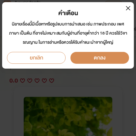
Tunwalai ธัญวลัย
เปิดแอป
เพื่อประสบการณ์ที่ดีกว่าบนมือถือ
คำเตือน
เข้าสู่ระบบ
นิยายเรื่องนี้มีเนื้อหาหรือรูปแบบการนำเสนอ เช่น ภาพประกอบ เพศ
มาใหม่
หน้าแรก
นิยาย
อีบุ๊ก
การ์ตูน
ดรีมแชท
ธัญลิสต์
ภาษา เป็นต้น ที่อาจไม่เหมาะสมกับผู้อ่านที่อายุต่ำกว่า 18 ปี ควรใช้วิจา
รณญาน ในการอ่านหรือควรได้รับคำแนะนำจากผู้ใหญ่
(Yaoi) For all ...เพื่อคุณ
ยกเลิก
ตกลง
นักเขียน:
ksb(p)
Y
0.0