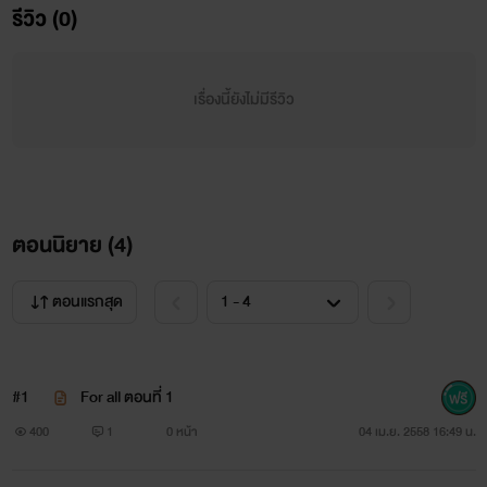
รีวิว (0)
เรื่องนี้ยังไม่มีรีวิว
ตอนนิยาย (
4
)
FOR ALL...IS YOUR
ตอนแรกสุด
ถ้าหากว่าชีวิตของคุณกำลังเดินมาถึงโค้งสุดท้าย โดยที่คุณมี
#1
For all ตอนที่ 1
โอกาสรอดเพียงแค่หนึ่งเปอร์เซ็นต์
400
1
0 หน้า
04 เม.ย. 2558 16:49 น.
คุณจะทำสิ่งใดเป็นอันดับแรก