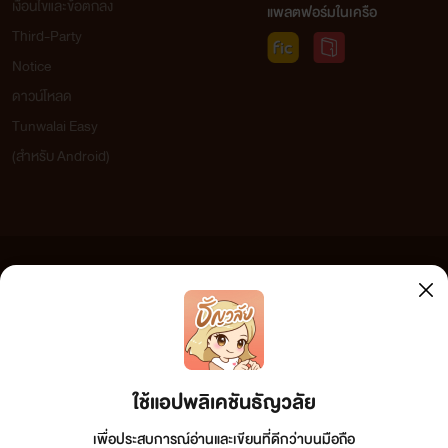
เงื่อนไขและข้อตกลง
แพลตฟอร์มในเครือ
Third-Party
Notice
ดาวน์โหลด
Tunwalai Easy
(สำหรับ Android)
ข้อความที่ท่านได้อ่านจากเว็บไซต์นี้เกิดจากการเขียนโดยสาธารณชนและเผยแพร่โดยอัตโนมัติ ผู้ดูแล
เว็บไซต์แห่งนี้ไม่ได้เห็นด้วยและไม่ขอรับผิดชอบต่อข้อความใดๆ ทั้งสิ้น ดังนั้นผู้อ่านทุกท่านโปรดใช้
วิจารณญาณในการกลั่นกรองด้วยตนเอง และหากท่านพบข้อความใดๆ ที่ขัดต่อกฎหมายและศีลธรรม
กรุณาแจ้งมาที่ tunwalai@ookbee.com เพื่อทีมงานจะได้ดำเนินการในทันที ทั้งนี้ ทางเว็บไซต์ขอสงวน
ลิขสิทธิ์ตามพระราชบัญญัติลิขสิทธิ์ (ฉบับเพิ่มเติม) พ.ศ.2558
ใช้แอปพลิเคชันธัญวลัย
เพื่อประสบการณ์อ่านและเขียนที่ดีกว่าบนมือถือ