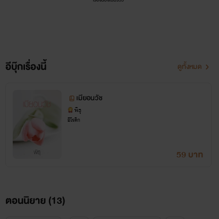
เรื่องนี้ยังไม่มีรีวิว
มาให้เธออมอีกเหรอ เธอจึงส่ายหน้าปฏิเสธ
อนวัชยิ้มบาง ไม่สนใจว่าเธอจะรู้สึกยังไง หากเขาต้องการเธอก็
ต้องสนอง เธอคนเดียวเท่านั้น มือหนากดบ่าของหญิงสาวให้นั่ง
อีบุ๊กเรื่องนี้
ดูทั้งหมด
ลง แม้เธอจะขัดขืน แต่ก็ไม่สามารถสู้แรงเขาได้
“รูดถุงยางออก ได้เวลาดื่มน้ำแล้ว”
เมียอนวัช
พิธุ
คำสั่งของเขาทำให้ณิชาถึงกับน้ำตาคลอ หญิงสาวเงยขึ้นมอง
อีโรติก
หน้าเขา เธอเม้มปากแน่น เขามันคนใจร้าย ไม่คิดถึงใจเธอบ้าง
59 บาท
เลย ใช้ท่อนลำเสียบกระแทกร่องของนิรมล ขย่มเอากันจนโซฟา
แทบหักแล้ว ยังจะมาบังคับให้เธออมให้อีก
ตอนนิยาย (
13
)
***นิยายเรื่องนี้มีอีบุ๊กวางขายที่เว็บMEB แล้ว