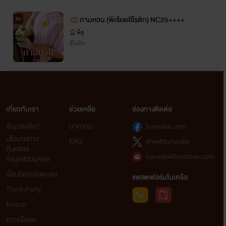
กามหวน (พีเรียดอีโรติก) NC25++++
จบ
พิธุ
อีโรติก
เกี่ยวกับเรา
ช่วยเหลือ
ช่องทางติดต่อ
ธัญวลัยคือ?
บทความ
tunwalai.com
นโยบายการ
FAQ
@webtunwalai
คุ้มครอง
tunwalai@ookbee.com
ข้อมูลส่วนบุคคล
เงื่อนไขและข้อตกลง
แพลตฟอร์มในเครือ
Third-Party
Notice
ดาวน์โหลด