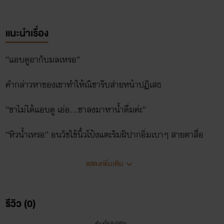
แนะนำเรื่อง
“แอบดูอากับมลเหรอ”
คำกล่าวหาของเขาทำให้ณิชารีบส่ายหน้าปฏิเสธ
“ชาไม่ได้แอบดู เอ่อ...ชาลงมาหาน้ำดื่มค่ะ”
“หิวน้ำเหรอ” อนวัชใช้นิ้วโป้งแตะริมฝีปากอิ่มเบาๆ สายตาสื่อ
ความหมาย
แสดงเพิ่มเติม
“อาวัช...”
ณิชารู้ว่าเขาต้องการอะไร แต่หญิงสาวก็ตะขิดตะขวงใจที่จะทำ
รีวิว (0)
เพราะเมื่อกี้เขาเพิ่งเอามันแหย่เข้าไปในร่องของนิรมล แล้วยังจะ