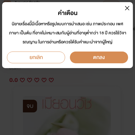
Tunwalai ธัญวลัย
เปิดแอป
เพื่อประสบการณ์ที่ดีกว่าบนมือถือ
คำเตือน
เข้าสู่ระบบ
นิยายเรื่องนี้มีเนื้อหาหรือรูปแบบการนำเสนอ เช่น ภาพประกอบ เพศ
มาใหม่
หน้าแรก
นิยาย
อีบุ๊ก
การ์ตูน
ดรีมแชท
ธัญลิสต์
ภาษา เป็นต้น ที่อาจไม่เหมาะสมกับผู้อ่านที่อายุต่ำกว่า 18 ปี ควรใช้วิจา
รณญาน ในการอ่านหรือควรได้รับคำแนะนำจากผู้ใหญ่
เมียอนวัช
ยกเลิก
ตกลง
นักเขียน:
พิธุ
อีโรติก
0.0
จบ