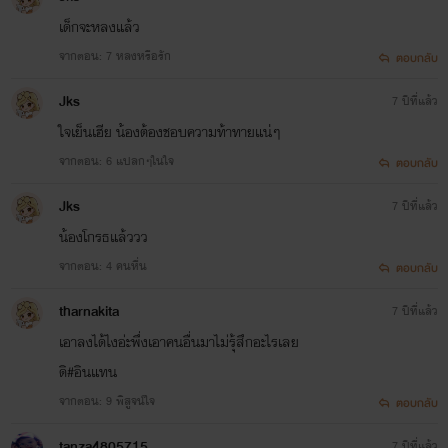
เด็กจะหลงแล้ว
จากตอน: 7 หลงหรือรัก
ตอบกลับ
Jks
7 ปีที่แล้ว
ใจเย็นเฮีย น้องต้องชอบความท้าทายแน่ๆ
จากตอน: 6 แปลกๆในใจ
ตอบกลับ
Jks
7 ปีที่แล้ว
น้องโกรธแล้ววว
จากตอน: 4 คนหื่น
ตอบกลับ
tharnakita
7 ปีที่แล้ว
เอาลงได้ไงอ่ะพึ่งเอาคนอื่นมาไม่รุ้สึกอะไรเลย
ดิ#อินแทน
จากตอน: 9 พิสูจน์ใจ
ตอบกลับ
tanza4805715
7 ปีที่แล้ว