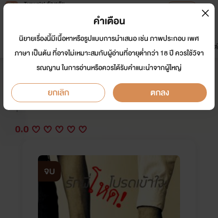
Tunwalai ธัญวลัย
เปิดแอป
เพื่อประสบการณ์ที่ดีกว่าบนมือถือ
คำเตือน
เข้าสู่ระบบ
นิยายเรื่องนี้มีเนื้อหาหรือรูปแบบการนำเสนอ เช่น ภาพประกอบ เพศ
มาใหม่
หน้าแรก
นิยาย
อีบุ๊ก
การ์ตูน
ดรีมแชท
ธัญลิสต์
ภาษา เป็นต้น ที่อาจไม่เหมาะสมกับผู้อ่านที่อายุต่ำกว่า 18 ปี ควรใช้วิจา
รณญาน ในการอ่านหรือควรได้รับคำแนะนำจากผู้ใหญ่
รักพี่โหดโปรดเข้าใจ
ยกเลิก
ตกลง
นักเขียน:
(แอคเก่า)
Y
0.0
จบ