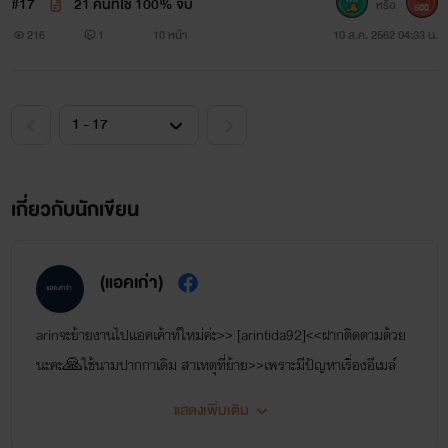
#17
21 คนที่ใช่ 100% จบ
หรือ
500
216
1
10 หน้า
10 ส.ค. 2562 04:33 น.
เกี่ยวกับนักเขียน
(แอคเก่า)
arinจะย้ายงานไปแอคเค้าท์ใหม่ค่ะ>> [arintida92]<<ฝากติดตามด้วย
นะคะ🙏ใช้นามปากกาเดิม สาเหตุที่ย้าย>>เพราะมีปัญหาเรื่องอีเมล์
และการอัพนิยาย
แสดงเพิ่มเติม