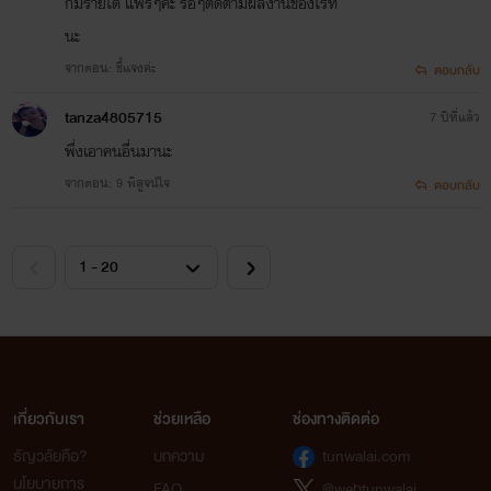
ก็มีรายได้ แฟร์ๆค่ะ รอๆติดตามผลงานของไรท์
นะ
จากตอน: ชี้แจงค่ะ
ตอบกลับ
tanza4805715
7 ปีที่แล้ว
พึ่งเอาคนอื่นมานะ
จากตอน: 9 พิสูจน์ใจ
ตอบกลับ
เกี่ยวกับเรา
ช่วยเหลือ
ช่องทางติดต่อ
ธัญวลัยคือ?
บทความ
tunwalai.com
นโยบายการ
FAQ
@webtunwalai