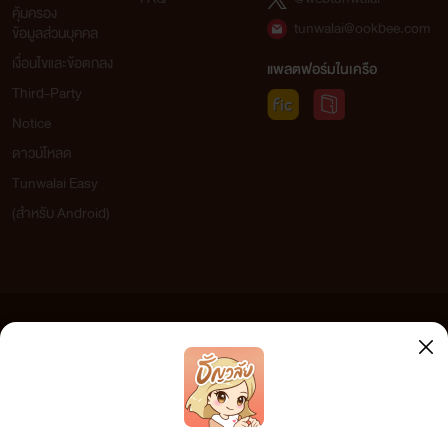
คุ้มครอง
tunwalai@ookbee.com
ข้อมูลส่วนบุคคล
เงื่อนไขและข้อตกลง
แพลตฟอร์มในเครือ
Third-Party
Notice
ดาวน์โหลด
Tunwalai Easy
(สำหรับ Android)
ข้อความที่ท่านได้อ่านจากเว็บไซต์นี้เกิดจากการเขียนโดยสาธารณชนและเผยแพร่โดยอัตโนมัติ ผู้ดูแล
เว็บไซต์แห่งนี้ไม่ได้เห็นด้วยและไม่ขอรับผิดชอบต่อข้อความใดๆ ทั้งสิ้น ดังนั้นผู้อ่านทุกท่านโปรดใช้
วิจารณญาณในการกลั่นกรองด้วยตนเอง และหากท่านพบข้อความใดๆ ที่ขัดต่อกฎหมายและศีลธรรม
กรุณาแจ้งมาที่ tunwalai@ookbee.com เพื่อทีมงานจะได้ดำเนินการในทันที ทั้งนี้ ทางเว็บไซต์ขอสงวน
ลิขสิทธิ์ตามพระราชบัญญัติลิขสิทธิ์ (ฉบับเพิ่มเติม) พ.ศ.2558