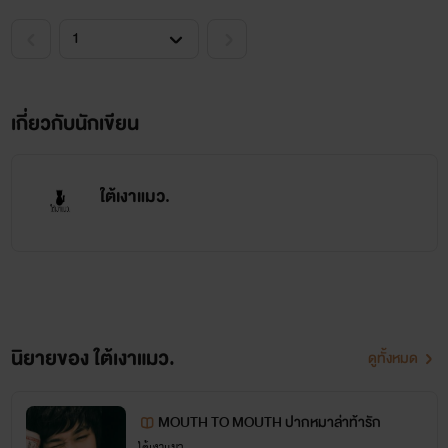
สวัสดีอีกครั้งในรอบหลายปี เนื่องจากคนเขียนหายไปในวันที่หมด
ไฟในตัวเองแล้ว...กลับมาครั้งนี้มีความตั้งใจอย่างยิ่ง ที่จะเริ่มแต่ง
เกี่ยวกับนักเขียน
นิยายอีกครั้ง ยังไงแล้วฝากติดตามผลงานของ
ใต้เงาแมว.
ในการ
เขียนด้วยนะคะหากจะติชมก็ขอรับไว้ด้วยความยินดีค่ะ นิยายเรื่องนี้
ใต้เงาแมว.
วางโคลงเรื่องไว้หมดแล้วจนจบดังนั้น ติดตามกันเยอะๆนะตัวละคร
ครั้งนี้มีหลากหลายบทบาทมากอาจปรับเปลี่ยนตามสถานการณ์
ของคนเขียนนะคะยังขออุบชื่อของพระเอกไว้ก่อน เจอกันในตอน
แรกเร็วๆนี้น้า
นิยายของ ใต้เงาแมว.
ดูทั้งหมด
ใต้เงาแมว.
MOUTH TO MOUTH ปากหมาล่าท้ารัก
ใต้เงาแมว.