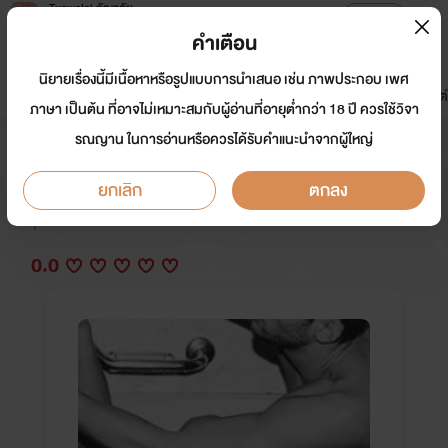
Tunwalai ธัญวลัย
เปิดแอป
เพื่อประสบการณ์ที่ดีกว่าบนมือถือ
คำเตือน
เข้าสู่ระบบ
นิยายเรื่องนี้มีเนื้อหาหรือรูปแบบการนำเสนอ เช่น ภาพประกอบ เพศ
มาใหม่
หน้าแรก
นิยาย
อีบุ๊ก
การ์ตูน
ดรีมแชท
ธัญลิสต์
ภาษา เป็นต้น ที่อาจไม่เหมาะสมกับผู้อ่านที่อายุต่ำกว่า 18 ปี ควรใช้วิจา
รณญาน ในการอ่านหรือควรได้รับคำแนะนำจากผู้ใหญ่
เพื่อน...ไม่ใช่เพื่อน
ยกเลิก
ตกลง
นักเขียน:
ใต้เงาแมว.
Y
0.0