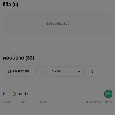
รีวิว (0)
เรื่องนี้ยังไม่มีรีวิว
ตอนนิยาย (
33
)
ตอนแรกสุด
‘น้ำผึ้ง’
คุณหนูที่เคยอยู่สุขสบายต้องหนีเจ้าหนี้มาใช้ชีวิตอยู่
ต่างแดนเป็นเพียงคนงานในไร่ แต่ชีวิตต้องผกผันเมื่อ
‘โรแบร์’
#1
บทนำ
เจ้าของไร่กล่าวหาว่าเธอเป็นหัวขโมย เธอต้องชดใช้รับกรรมในสิ่ง
2k
1
4 หน้า
29 เม.ย. 2562 18:57 น.
ที่ตัวเองไม่ได้ก่อ แต่โชคชะตากลับเล่นตลกให้เธอหลงรักเขาอย่าง
หมดหัวใจ แม้ว่าตัวเองจะเป็นแค่นางบำเรอเพราะว่าเขามีอีกคน