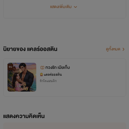
น่ารักทุกคนค่ะ!
แสดงเพิ่มเติม
นิยายของ แคลร์ออสติน
ดูทั้งหมด
ทวงรัก เมียเก็บ
จบ
แคลร์ออสติน
รักโรแมนติก
แสดงความคิดเห็น