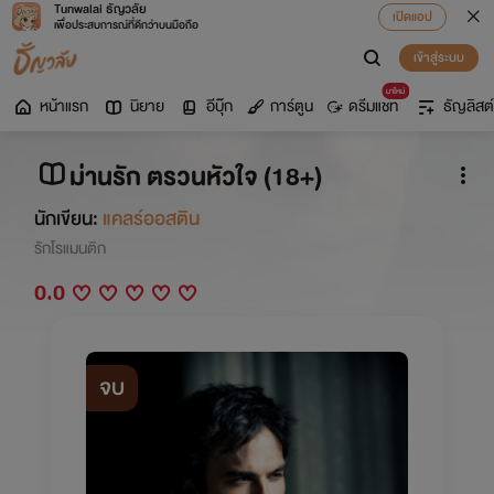
Tunwalai ธัญวลัย
เปิดแอป
เพื่อประสบการณ์ที่ดีกว่าบนมือถือ
เข้าสู่ระบบ
มาใหม่
หน้าแรก
นิยาย
อีบุ๊ก
การ์ตูน
ดรีมแชท
ธัญลิสต์
ม่านรัก ตรวนหัวใจ (18+)
นักเขียน:
แคลร์ออสติน
รักโรแมนติก
0.0
จบ