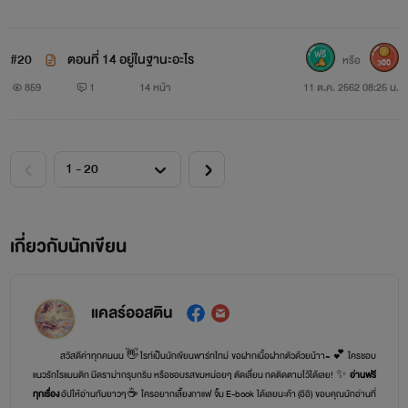
#20
ตอนที่ 14 อยู่ในฐานะอะไร
หรือ
300
859
1
14 หน้า
11 ต.ค. 2562 08:25 น.
เกี่ยวกับนักเขียน
แคลร์ออสติน
สวัสดีค่าทุกคนนน 👋 ไรท์เป็นนักเขียนพาร์ทไทม์ ขอฝากเนื้อฝากตัวด้วยน้าา~ 💕 ใครชอบ
แนวรักโรแมนติก มีดราม่ากรุบกริบ หรือชอบรสขมหน่อยๆ ตัดเลี่ยน กดติดตามไว้ได้เลย! ✨
อ่านฟรี
ทุกเรื่อง
อัปให้อ่านกันยาวๆ ☕️ ใครอยากเลี้ยงกาแฟ จิ้ม E-book ได้เลยนะค้า (อิอิ) ขอบคุณนักอ่านที่