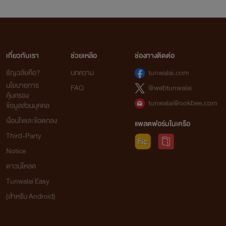
เกี่ยวกับเรา
ช่วยเหลือ
ช่องทางติดต่อ
ธัญวลัยคือ?
บทความ
tunwalai.com
นโยบายการ
FAQ
@webtunwalai
คุ้มครอง
tunwalai@ookbee.com
ข้อมูลส่วนบุคคล
เงื่อนไขและข้อตกลง
แพลตฟอร์มในเครือ
Third-Party
Notice
ดาวน์โหลด
Tunwalai Easy
(สำหรับ Android)