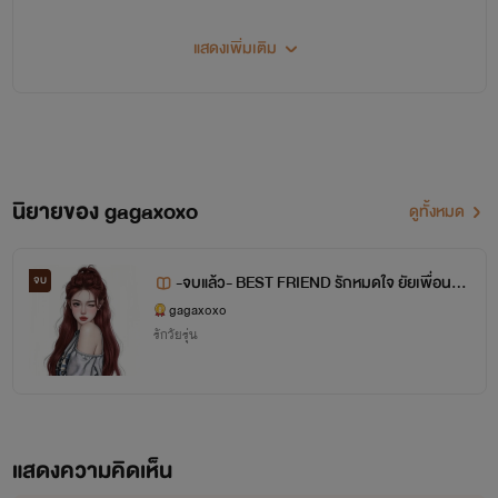
𝚂𝚊𝚢 𝙷𝚒 𝚁𝚎𝚊𝚍𝚎𝚛
แสดงเพิ่มเติม
เค้าพึ่งเคยเขียนนิยายเป็นครั้งแรกนะคะ
ผิดพลาดตรงไหนก็ขออภัย มีอะไรก็แนะนำกันได้
นิยายเรื่องแรกที่เขียน My bro is bad พี่ชายร้ายรัก (ไทเกอร์xขนมหวาน)
นิยายของ gagaxoxo
ดูทั้งหมด
นามปากกา
gagaxoxo
นิยายที่แต่งเป็นนิยายรักวัยรุ่นนะคะ เลิฟซีนบ้าง ดราม่าหน่อยๆค่ะ
-จบแล้ว- BEST FRIEND รักหมดใจ ยัยเพื่อนสนิ
จบ
ท (อาร์ค - เจ้าขา) 18+
gagaxoxo
รักวัยรุ่น
**ช่วยติดตามและเป็นกำลังใจให้กันด้วยนะคะ**
สงวนลิขสิทธิ์ตามพระราชบัญญัติพุทธศักราช 2557
แสดงความคิดเห็น