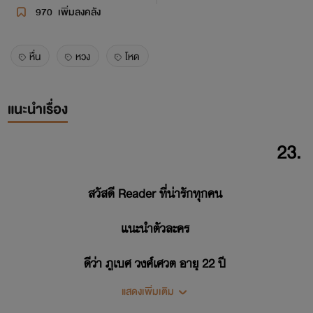
970
เพิ่มลงคลัง
หื่น
หวง
โหด
แนะนำเรื่อง
23.
สวัสดี Reader ที่น่ารักทุกคน
แนะนำตัวละคร
ดีว่า ภูเบศ วงศ์เศวต อายุ 22 ปี
แสดงเพิ่มเติม
หนุ่มหล่อสุดฮอต รักสนุก