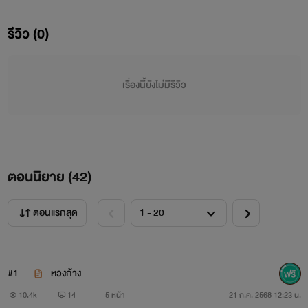
ไม่พร้อมหยุดที่ใคร
รีวิว (0)
" ฉันเป็นผัวเธอนะเว่ย !! "
เรื่องนี้ยังไม่มีรีวิว
กิ๊ง สรัสนันท์ วรธีรนนท์ อายุ 22 ปี
ลูกสาวเจ้าของโรงแรมดังย่านภูเก็ต
ตอนนิยาย (
42
)
สวย รวย เซ็กซี่
ตอนแรกสุด
แต่ก็หยุดผู้ชายเจ้าชู้ไม่ได้
" ใครเมียนายไม่ทราบ? "
#1
หวงก้าง
10.4k
14
5 หน้า
21 ก.ค. 2568 12:23 น.