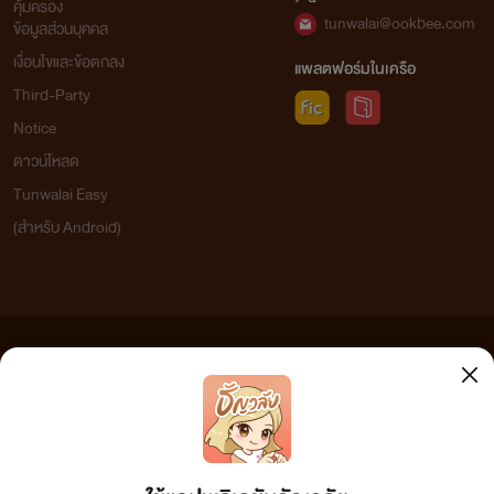
คุ้มครอง
tunwalai@ookbee.com
ข้อมูลส่วนบุคคล
เงื่อนไขและข้อตกลง
แพลตฟอร์มในเครือ
Third-Party
Notice
ดาวน์โหลด
Tunwalai Easy
(สำหรับ Android)
ข้อความที่ท่านได้อ่านจากเว็บไซต์นี้เกิดจากการเขียนโดยสาธารณชนและเผยแพร่โดยอัตโนมัติ ผู้ดูแล
เว็บไซต์แห่งนี้ไม่ได้เห็นด้วยและไม่ขอรับผิดชอบต่อข้อความใดๆ ทั้งสิ้น ดังนั้นผู้อ่านทุกท่านโปรดใช้
วิจารณญาณในการกลั่นกรองด้วยตนเอง และหากท่านพบข้อความใดๆ ที่ขัดต่อกฎหมายและศีลธรรม
กรุณาแจ้งมาที่ tunwalai@ookbee.com เพื่อทีมงานจะได้ดำเนินการในทันที ทั้งนี้ ทางเว็บไซต์ขอสงวน
ลิขสิทธิ์ตามพระราชบัญญัติลิขสิทธิ์ (ฉบับเพิ่มเติม) พ.ศ.2558