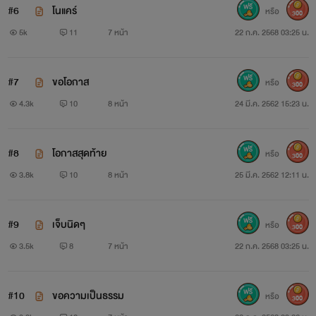
#6
โนแคร์
หรือ
300
ผู้อ่านที่อายุต่ำกว่า18ปีควรได้รับคำแนะนำ
5k
11
7 หน้า
22 ก.ค. 2568 03:25 น.
สงวนลิขสิทธิ์ตามพระราชบัญญัติพุทธศักราช 2557
#7
ขอโอกาส
หรือ
300
ห้ามดัดแปลงบทความ คัดลอกหรือนำไปใช้บางส่วนและนำไปเผย
4.3k
10
8 หน้า
24 มี.ค. 2562 15:23 น.
แพร่ไม่ว่ากรณีใดๆทั้งสิ้น
โดยไม่ได้รับอนุญาติ
#8
โอกาสสุดท้าย
หรือ
300
3.8k
10
8 หน้า
25 มี.ค. 2562 12:11 น.
หากฝ่าฝืนมีโทษบัญญัติไว้สูงสุดตามกฏหมาย พระราชบัญญัติ
2537
#9
เจ็บนิดๆ
หรือ
300
3.5k
8
7 หน้า
22 ก.ค. 2568 03:25 น.
20 มีนาคม 2562
#10
ขอความเป็นธรรม
หรือ
300