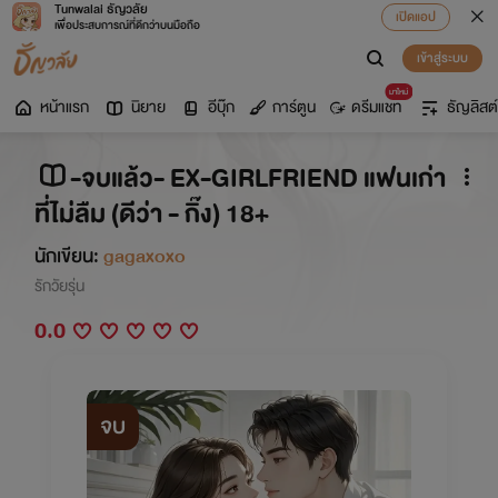
Tunwalai ธัญวลัย
เปิดแอป
เพื่อประสบการณ์ที่ดีกว่าบนมือถือ
เข้าสู่ระบบ
มาใหม่
หน้าแรก
นิยาย
อีบุ๊ก
การ์ตูน
ดรีมแชท
ธัญลิสต์
-จบแล้ว- EX-GIRLFRIEND แฟนเก่า
ที่ไม่ลืม (ดีว่า - กิ๊ง) 18+
นักเขียน:
gagaxoxo
รักวัยรุ่น
0.0
จบ