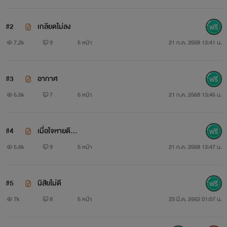
**นิยายเรื่องนี้เป็นเพียงเรื่องสมมุติที่แต่งขึ้น เรื่องราว บุคคลใดๆ
#2
เกลียดไม่ลง
ชื่อ-นามสกุลที่ปรากฏในเรื่องไม่มีอยู่จริง
7.2k
9
5 หน้า
21 ก.ค. 2568 13:41 น.
หากบังเอิญซ้ำกับชื่อหรือนามสกุลจริงของท่านใด ขออภัยมา ณ
ที่นี้ **
#3
อากาศ
5.5k
7
6 หน้า
21 ก.ค. 2568 13:45 น.
#บุคคลในภาพไม่เกี่ยวข้องกับเนื้อเรื่อง ใช้เป็นเพียงภาพประกอบ
นิยายเท่านั้น
#4
เมื่อใจหายดี...
#ทุกอย่างเป็นเพียงจินตนาการและเป็นการเพิ่มอรรถรส
5.6k
9
5 หน้า
21 ก.ค. 2568 13:47 น.
#ไม่มีเจตนาพาดพิงถึงบุคคลที่มีชื่อเสียง
#5
นิสัยไม่ดี
#นิยายเรื่องนี้เหมาะสำหรับบุคคลที่มีอายุ 18 ปีขึ้นไปเพราะอาจมี
7k
8
5 หน้า
23 มี.ค. 2562 01:07 น.
ถ้อยคำหยาบคาย