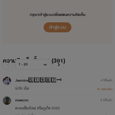
ห้ามดัดแปลงบทความ คัดลอก หรือนำไปใช้บางส่วน
และนำไปเผยแพร่ไม่ว่ากรณีใดๆ ทั้งสิ้น โดยไม่ได้รับอนุญาติ
กรุณาเข้าสู่ระบบเพื่อแสดงความคิดเห็น
เข้าสู่ระบบ
หากฝ่าฝืนมีโทษบัญญัติไว้สูงสุดตามกฏหมาย พระราชบัญญัติ2537
ความคิดเห็นทั้งหมด (
391
)
เริ่มเขียนนิยาย : ๑๑ ตุลาคม ๒๕๖๐
Jasmine5️⃣1️⃣9️⃣8️⃣7️⃣🗝
4 ปีที่แล้ว
gagaxoxo
น่ารัก เริส
ตอบกลับ
mswcnn
6 ปีที่แล้ว
ตกลงเชียงใหม่ หรือภูเก็ต 5555