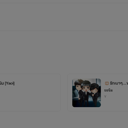
ิม [Yaoi]
รักเบาๆ...
ยอนิม
Y