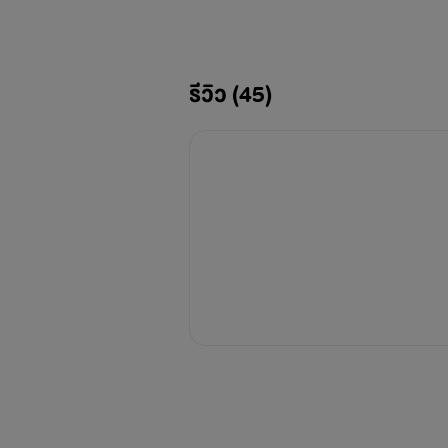
วัน
ถ้า
รีวิว (45)
ยอนิ
เพื่
ซึ่ง
ถ้าใค
เรื่องหมัดแลกรัก กับเ