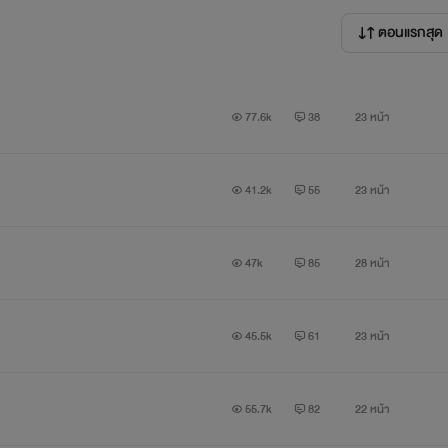
แต่ไม่ลงตอนพิเศษให้อ่านเหมือนในหนังสือนะ
ตอนแรกสุด
77.6k
38
23 หน้า
 นิยายเรื่องนี้เป็นนิยายชายรักชาย ใครรับไม่ได้กรุณากดออกไปอ่านเรื
ปปี้เนื้อหาใดๆในนิยายเรื่องนี้ไปดัดแปลงโดยเด็ดขาด ไม่งั้นจะดำเ
41.2k
55
23 หน้า
47k
85
28 หน้า
45.5k
61
23 หน้า
55.7k
82
22 หน้า