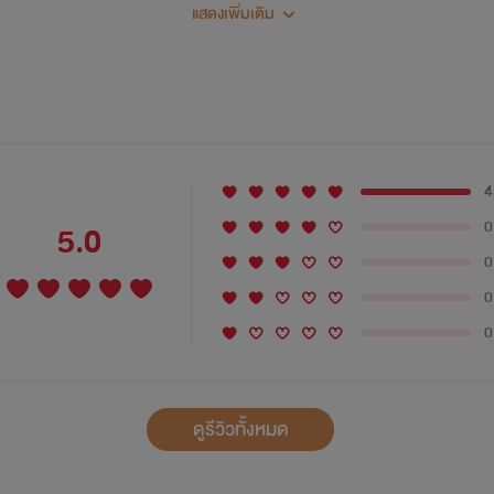
นี้ยอนิมมาเปิดนิยายเรื่อง ลอง..ให้รู้ว่ารัก ซึ่งเป็นคู่ของ พี่สินกับน้อ
แสดงเพิ่มเติม
ใครที่อ่านเรื่องหมัดแลกรักมาแล้ว น่าจะจำได้นะคะ ว่า สินกับสอง คื
..
มเปิดเรื่อง เพื่อลงตัวอย่างให้อ่านแค่ 5 ตอนเท่านั้นนะคะ ย้ำว่า 5 ตอ
4
0
5.0
อให้ทุกคนได้ลองอ่านกันก่อน เพราะเรื่องนี้ ยอนิมออกกับ สนพ.DEEP
0
หนังสือจะมีขายในงานสัปดาห์หนังสือช่วงเดือน มีนาคม – เมษายน 62 นี
0
0
รไม่ได้ไปงาน เดี๋ยวยอนิมจะมีเปิดพรีฯให้ ยังไงก็รอติดตามข่าวได้ในเ
..
ดูรีวิวทั้งหมด
รื่อง ลอง..ให้รู้ว่ารัก ถ้าครบกำหนด 3 ปี เมื่อไร ยอนิมจะมาอัพเนื้อเรื