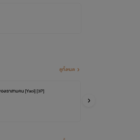
ดูทั้งหมด
ของเราสามคน [Yaoi] [3P]
LO
ยอนิม
Y