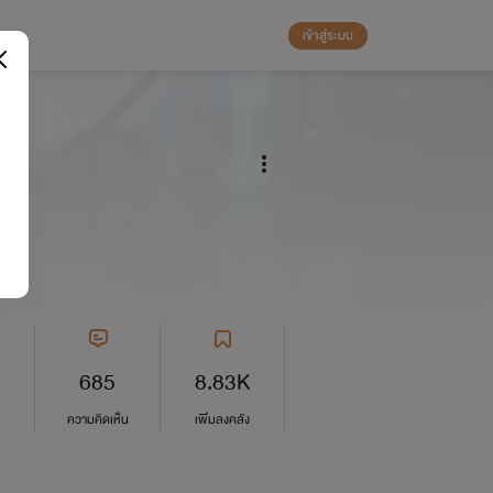
เข้าสู่ระบบ
oi]
685
8.83K
ความคิดเห็น
เพิ่มลงคลัง