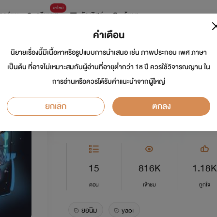
มาใหม่
การ์ตูน
ดรีมแชท
ธัญลิสต์
ค้นหา
คำเตือน
นิยายเรื่องนี้มีเนื้อหาหรือรูปแบบการนำเสนอ เช่น ภาพประกอบ เพศ ภาษา
ลอง...ให้รู้ว่ารัก [Ya
เป็นต้น ที่อาจไม่เหมาะสมกับผู้อ่านที่อายุต่ำกว่า 18 ปี ควรใช้วิจารณญาน ใน
การอ่านหรือควรได้รับคำแนะนำจากผู้ใหญ่
นักเขียน:
ยอนิม
ยกเลิก
ตกลง
Y
5.0
15
816K
1.18K
ตอน
เข้าชม
ถูกใจ
ยอนิม
yaoi