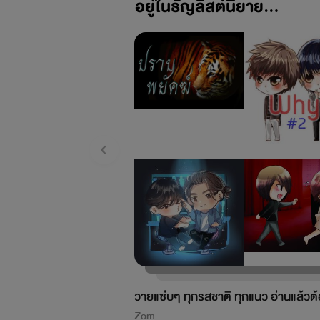
อยู่ในธัญลิสต์นิยาย...
วายแซ่บๆ ทุกรสชาติ ทุกแนว อ่านแล้วต
มาอ่านใหม่
Zom