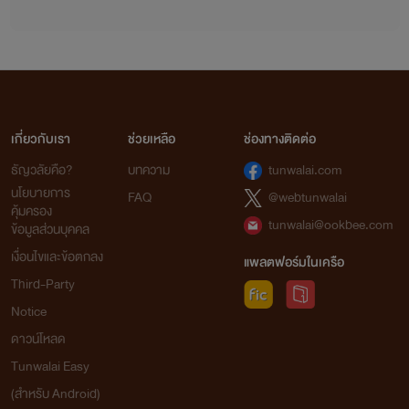
เขา คือ ผู้ล่า ผู้โหดร้าย และไร้หัวใจ
=br=
คำว่ารักของเธอ คือ รักด้วยหัวใจทั้งหมดที่มี
เกี่ยวกับเรา
ช่วยเหลือ
ช่องทางติดต่อ
=br=
ธัญวลัยคือ?
บทความ
tunwalai.com
นโยบายการ
FAQ
@webtunwalai
คุ้มครอง
คำว่ารักของเขา คือ คำลวงเพื่อให้ได้รับชัยชนะในการเดิมพัน
tunwalai@ookbee.com
ข้อมูลส่วนบุคคล
เงื่อนไขและข้อตกลง
=br=
แพลตฟอร์มในเครือ
Third-Party
เธอ ต้องอยู่ต่อทั้งที่หัวใจแหลกสลาย ใช้ชีวิตต่อไปอย่างตาย
Notice
ทั้งเป็น
ดาวน์โหลด
Tunwalai Easy
=br=
(สำหรับ Android)