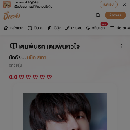
Tunwalai ธัญวลัย
เปิดแอป
เพื่อประสบการณ์ที่ดีกว่าบนมือถือ
เข้าสู่ระบบ
มาใหม่
หน้าแรก
นิยาย
อีบุ๊ก
การ์ตูน
ดรีมแชท
ธัญลิสต์
เดิมพันรัก เดิมพันหัวใจ
นักเขียน:
หมึก สีเทา
รักวัยรุ่น
0.0