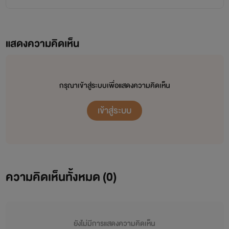
แสดงความคิดเห็น
￼
กรุณาเข้าสู่ระบบเพื่อแสดงความคิดเห็น
นางเอก
เข้าสู่ระบบ
อลิน : น่ารัก ร่าเริง ใสซื่อ ไร้เดียงสาจนดูอ่อนต่อโลก
=br=
=br=
ความคิดเห็นทั้งหมด (
0
)
เธอ คือ เหยื่อ ผู้อ่อนต่อโลก และ ไร้เดียงสา
=br=
ยังไม่มีการแสดงความคิดเห็น