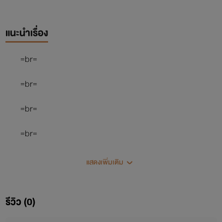
แนะนำเรื่อง
=br=
=br=
=br=
=br=
แสดงเพิ่มเติม
รีวิว (0)