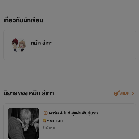
￼
=br=
เกี่ยวกับนักเขียน
พระเอก
หมึก สีเทา
อคิน : หล่อ รวย นิสัยเย็นชาจนดูไร้หัวใจ
=br=
=br=
นิยายของ หมึก สีเทา
ดูทั้งหมด
ดาร์ค & ไนท์ คู่แฝดพันธ์ุนรก
หมึก สีเทา
รักวัยรุ่น