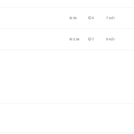
2k
6
7 หน้า
2.3k
7
8 หน้า