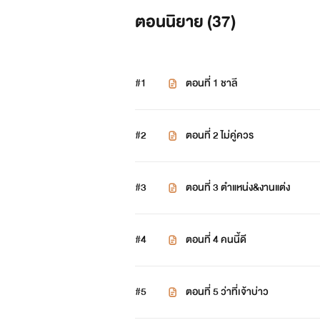
ตอนนิยาย (
37
)
เธอจึงต้องมาแต่งงานกับรักครั้งแรก
จะเป็นอย่างไรเมื่อลมหวนพัดให้เธ
#1
ตอนที่ 1 ชาลี
เจ้าบ่าว!
#2
ตอนที่ 2 ไม่คู่ควร
ฝากนิยายเรื่องนี้ไว้ในอ้อมใจของท
#3
ตอนที่ 3 ตำแหน่ง&งานแต่ง
น้อมรับทุกคำติชม
#4
ตอนที่ 4 คนนี้ดี
ไม่อนุญาตให้คัดลอกหรือดัดแปลงเน
#5
ตอนที่ 5 ว่าที่เจ้าบ่าว