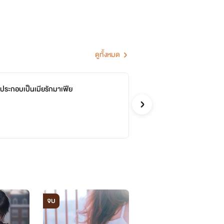
ดูทั้งหมด
ประกอบเป็นเมียรักมาเฟีย
Bel
จบ
Tiwa
รักวัยรุ่
จบ
จบ