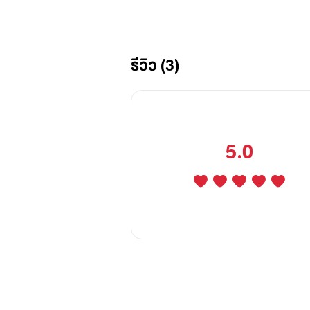
แมนติค ดราม่านิดๆ ขอฝากไว้ใน
รีวิว (3)
"ชาลี"
สาวสวยมั่นสถานะโสด แต่ไม่คิดโป
5.0
ปมในใจถูกสร้างขึ้นมาเป็นกำแพงตั้งแ
เพราะคำว่า...ไม่คู่ควร
เธอจึงไม่กล้าคบใคร
เด็กอ้วนในวันนั้นจึงแปรเปลี่ยนป็
โชคชะตา หรือ พ่อแม่ที่กำหนด