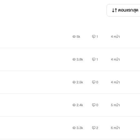
ที่ทิ้งเธอไปอย่างไม่ใยดี
ตอนแรกสุด
อกลับมาพบเขาอีกครั้งในสถานะ...
5k
1
4 หน้า
3.8k
1
4 หน้า
ุกคนด้วยนะคะ
2.5k
0
4 หน้า
2.4k
0
5 หน้า
ื้อหาไม่ว่าจะกรณีใดใด
3.3k
2
6 หน้า