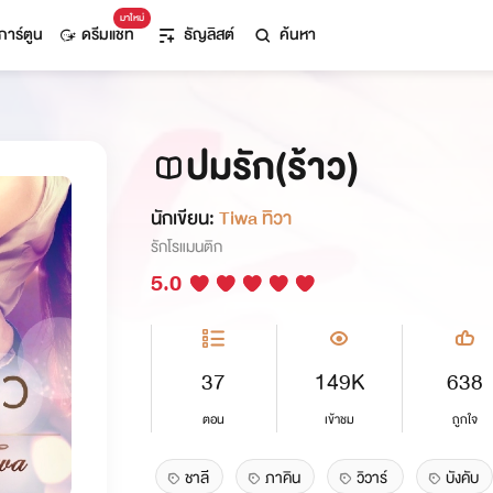
มาใหม่
การ์ตูน
ดรีมแชท
ธัญลิสต์
ค้นหา
ปมรัก(ร้าว)
นักเขียน:
Tiwa ทิวา
รักโรแมนติก
5.0
37
149K
638
ตอน
เข้าชม
ถูกใจ
ชาลี
ภาคิน
วิวาร์
บังคับ