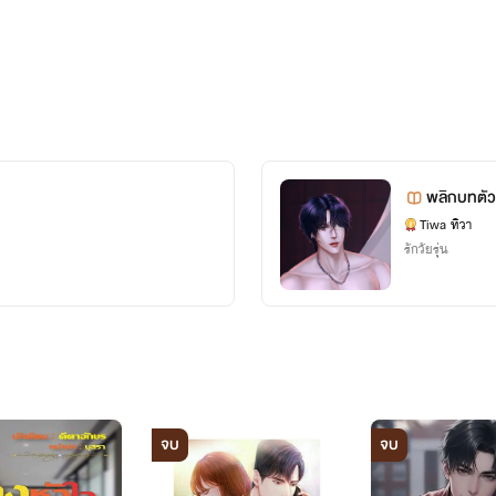
พลิกบทตัว
Tiwa ทิวา
รักวัยรุ่น
จบ
จบ