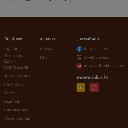
เกี่ยวกับเรา
ช่วยเหลือ
ช่องทางติดต่อ
ธัญวลัยคือ?
บทความ
tunwalai.com
นโยบายการ
FAQ
@webtunwalai
คุ้มครอง
tunwalai@ookbee.com
ข้อมูลส่วนบุคคล
เงื่อนไขและข้อตกลง
แพลตฟอร์มในเครือ
Third-Party
Notice
ดาวน์โหลด
Tunwalai Easy
(สำหรับ Android)