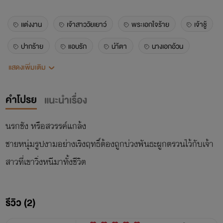
เเต่งงาน
เจ้าสาววัยเยาว์
พระเอกใจร้าย
เจ้าชู้
ปากร้าย
แอบรัก
นำ้ตา
นางเอกอ้วน
แสดงเพิ่มเติม
พี่ชาย
น้องสาว
คำโปรย
แนะนำเรื่อง
นรกชัง หรือสวรรค์แกล้ง
ชายหนุ่มรูปงามอย่างเริงฤทธิ์ต้องถูกบ่วงพันธะผูกตรวนไว้กับเจ้า
สาวที่เขาวิ่งหนีมาทั้งชีวิต
รีวิว (2)