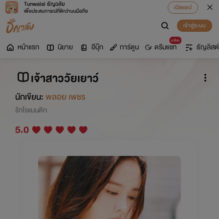
Tunwalai ธัญวลัย
เปิดแอป
เพื่อประสบการณ์ที่ดีกว่าบนมือถือ
เข้าสู่ระบบ
มาใหม่
หน้าแรก
นิยาย
อีบุ๊ก
การ์ตูน
ดรีมแชท
ธัญลิสต์
เจ้าสาววัยเยาว์
นักเขียน:
พลอย เพชร
รักโรแมนติก
5.0