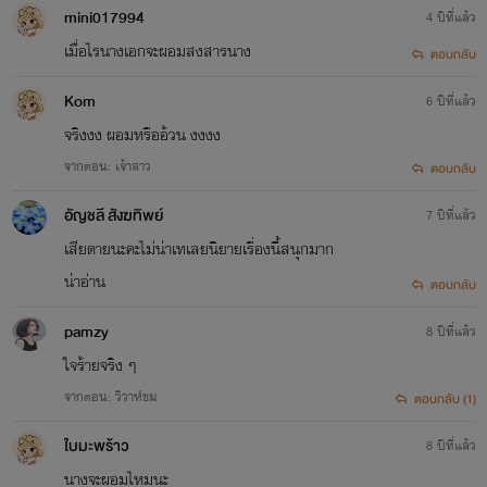
mini017994
4 ปีที่แล้ว
เมื่อไรนางเอกจะผอมสงสารนาง
ตอบกลับ
Kom
6 ปีที่แล้ว
จริงงง ผอมหรืออ้วน งงงง
จากตอน: เจ้าสาว
ตอบกลับ
อัญชลี สังฆทิพย์
7 ปีที่แล้ว
เสียดายนะคะไม่น่าเทเลยนิยายเรื่องนี้สนุกมาก
น่าอ่าน
ตอบกลับ
pamzy
8 ปีที่แล้ว
ใจร้ายจริง ๆ
จากตอน: วิวาห์ขม
ตอบกลับ (1)
ใบมะพร้าว
8 ปีที่แล้ว
นางจะผอมไหมนะ