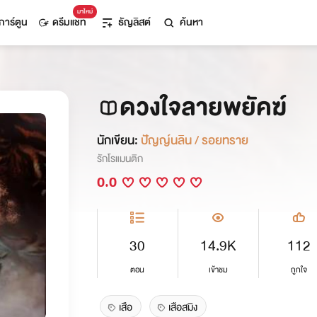
มาใหม่
การ์ตูน
ดรีมแชท
ธัญลิสต์
ค้นหา
ดวงใจลายพยัคฆ์
นักเขียน:
ปัญญ์นลิน / รอยทราย
รักโรแมนติก
0.0
30
14.9K
112
ตอน
เข้าชม
ถูกใจ
เสือ
เสือสมิง