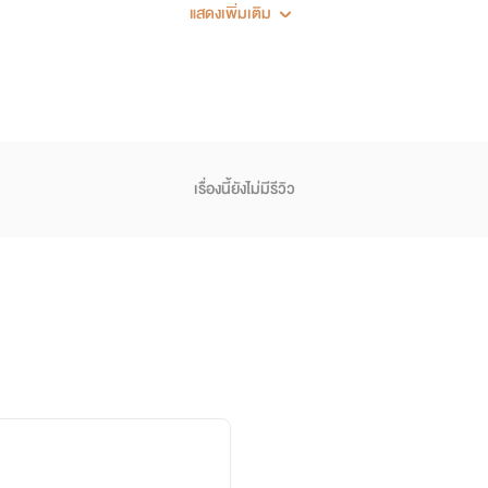
พี่ชายในวงศ์วานเสือทำให้โมรีดำเนินชีวิตอยู่ได้โดยไม่รู้เลยว่า
แสดงเพิ่มเติม
อื้อมมือเท่านั้น
บผิดชอบของธานีได้หลบหนีมายังอำเภออรัญประเทศ เมื่อธานีและโมร
นกลายเป็นความสัมพันธ์ที่ลึกซึ้ง
เรื่องนี้ยังไม่มีรีวิว
องธานีและโมรีจะจบลงเช่นไร
ด้รัก.......