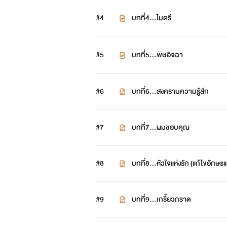
#4
บทที่4...ไมตรี
#5
บทที่5...พิษอิจฉา
#6
บทที่6...สงครามความรู้สึก
#7
บทที่7...ผมชอบคุณ
#8
บทที่8...หัวใจแห่งรัก (แก้ไขอักษรแ
#9
บทที่9...เกรี้ยวกราด