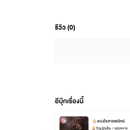
ยี่สิบปีที่ล่วงเลย ความรักของพ่อและ
สาเหตุการตายของทิวาอยู่ใกล้เพียงเ
รีวิว (0)
ขบวนการค้ายาเสพติด คดีในการรั
ความรักผิดกฎธรรมชาติจึงเกิดขึ้นจ
เกิดอะไรขึ้นกับทิวา และความรักข
หรือได้เพียงแค่พบ.....แต่ไม่มีสิทธิ์ไ
ปัญญ์นลิน
อีบุ๊กเรื่องนี้
ดวงใจลายพยัคฆ์
ปัญญ์นลิน / รอยทราย