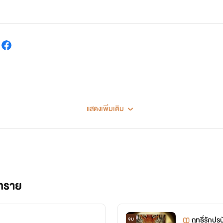
แสดงเพิ่มเติม
ยทราย
ฤทธิ์รักปรป
จบ