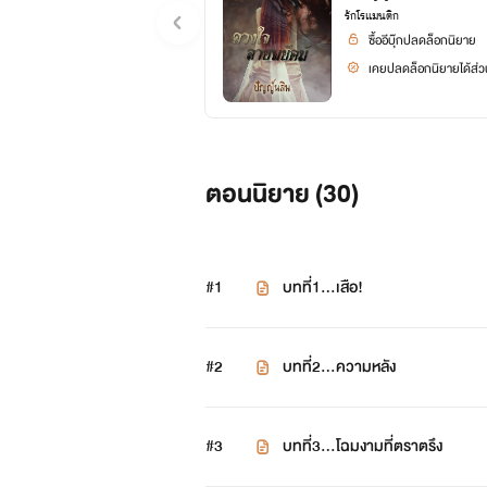
รักโรแมนติก
ซื้ออีบุ๊กปลดล็อกนิยาย
เคยปลดล็อกนิยายได้ส่วน
ตอนนิยาย (
30
)
#1
บทที่1...เสือ!
#2
บทที่2...ความหลัง
#3
บทที่3...โฉมงามที่ตราตรึง