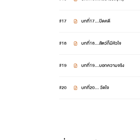
#17
บทที่17...ปิดคดี
#18
บทที่18...สัตว์ก็มีหัวใจ
#19
บทที่19...บอกความจริง
#20
บทที่20... วัดใจ