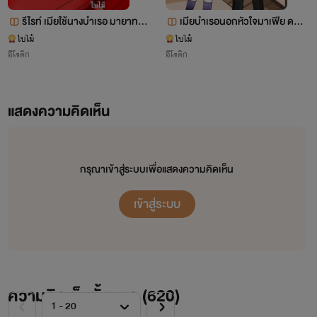
รีไรท์ เมียใช้นางบำเรอ มายาทาส
เมียบำเรอนอกหัวใจมาเฟีย ดรา
เสน่หา(พระเอกเลว เมียคนใช้) E
ม่า NC25 +++++
ใบไม้
ใบไม้
อีโรติก
อีโรติก
book
แสดงความคิดเห็น
กรุณาเข้าสู่ระบบเพื่อแสดงความคิดเห็น
เข้าสู่ระบบ
นิยายเรื่องนี้เป็นเพียงจินตนาการของนักเขียนเท่านั้น บุคคล
ในภาพไม่มีส่วนเกี่ยวข้องใดๆ ทั้งสิ้น
ความคิดเห็นทั้งหมด (
620
)
ห้ามดัดแปลงหรือคัดลอก โดยเด็ดขาด