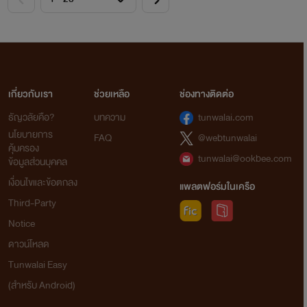
เกี่ยวกับเรา
ช่วยเหลือ
ช่องทางติดต่อ
ธัญวลัยคือ?
บทความ
tunwalai.com
นโยบายการ
FAQ
@webtunwalai
คุ้มครอง
tunwalai@ookbee.com
ข้อมูลส่วนบุคคล
เงื่อนไขและข้อตกลง
แพลตฟอร์มในเครือ
Third-Party
Notice
ดาวน์โหลด
Tunwalai Easy
(สำหรับ Android)