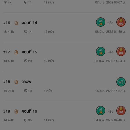
4k
11
13 หน้า
07 มิ.ย. 2562 06:07 น.
เมียนอก หัวใจ
#16
ตอนที่ 14
หรือ
400
4.1k
14
13 หน้า
08 มิ.ย. 2562 01:58 น.
Nongnoi
www.mebmarket.com
#17
ตอนที่ 15
หรือ
400
4.1k
20
12 หน้า
03 ก.พ. 2562 14:54 น.
“ฟ้า...ฟ้าใช่ไหม” คนที่มีสติเพียงน้อยนิดพาดแขนไปบนร่าง
บางของคนตัวเล็ก ก่อนจะรวบเธอเข้ามากอด“คุณดิน ปล่อยค่ะที่
#18
งดอัพ
พลอยค่ะ ไม่ใช่คุณฟ้า”“ฟ้า ไหนบอกว่าจะมาถึงพรุ่งนี้ไง” คนเมา
2.9k
10
1 หน้า
15 ต.ค. 2562 14:37 น.
ยังพูดไม่รู้เรื่อง บวกกับตอนนี้ร่างกายของเขามีอาการร้อนรุ่ม
แปลกๆ บดินทร์จึงจัดการพลิกตัวขึ้นคร่อมตัวของพลอยไว้
#19
ตอนที่ 16
หรือ
400
“อื้อ...ปล่อยพลอยนะคุณดิน นี่พลอยคะไม่ใช่คุณฟ้า มีสติหน่อย
4.4k
35
11 หน้า
04 ก.พ. 2562 04:46 น.
ค่ะ”“ฟ้า อืม....” เสียงหวานแผ่ว เข้าโสตประสาทเขา แต่บดินทร์