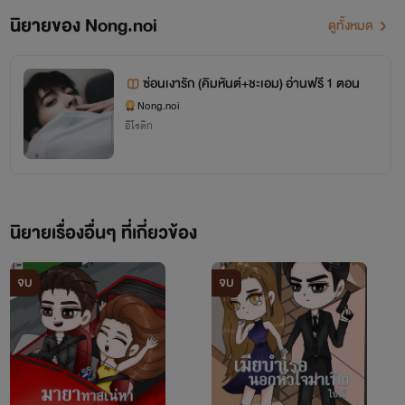
“ฟ้า...ฟ้าใช่ไหม” คนที่มีสติเพียงน้อยนิดพาดแขนไปบนร่าง
นิยายของ Nong.noi
ดูทั้งหมด
บางของคนตัวเล็ก ก่อนจะรวบเธอเข้ามากอด“คุณดิน ปล่อยค่ะที่
พลอยค่ะ ไม่ใช่คุณฟ้า”“ฟ้า ไหนบอกว่าจะมาถึงพรุ่งนี้ไง” คนเมา
ซ่อนเงารัก (คิมหันต์+ชะเอม) อ่านฟรี 1 ตอน
Nong.noi
ยังพูดไม่รู้เรื่อง บวกกับตอนนี้ร่างกายของเขามีอาการร้อนรุ่ม
อีโรติก
แปลกๆ บดินทร์จึงจัดการพลิกตัวขึ้นคร่อมตัวของพลอยไว้
“อื้อ...ปล่อยพลอยนะคุณดิน นี่พลอยคะไม่ใช่คุณฟ้า มีสติหน่อย
ค่ะ”“ฟ้า อืม....” เสียงหวานแผ่ว เข้าโสตประสาทเขา แต่บดินทร์
นิยายเรื่องอื่นๆ ที่เกี่ยวข้อง
หาได้มีสตินึกรู้ไม่ว่านั้นไม่ใช่เมียรักของเขา กลีบปากเรียวบางนุ่น
ถูกรุกเร้าทาบทับด้วยแรงโหยเสน่หา ดวงตากลมโตของพลอย
จบ
จบ
เบิกโพลงดิ้นร้นหาทางพาตัวเองสู่อิสรภาพ ทว่าคนที่อยู่เหลือตัว
เธอนั้นทับเอาไว้แน่น ทั้งสองแขนยังตรึงสองมือของเธอเอาไว้
เรียวลิ้นไล้ต้อนเข้าไปในโพรงปากยิ่งกระตุ้นความแตกตื่นให้แก่ตัว
เธอ