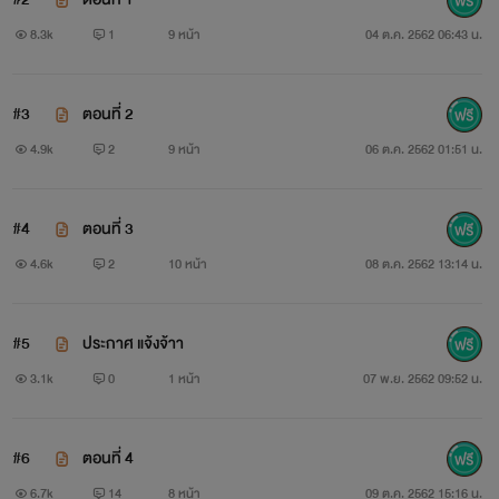
บดินทร์
8.3k
1
9 หน้า
04 ต.ค. 2562 06:43 น.
#3
ตอนที่ 2
4.9k
2
9 หน้า
06 ต.ค. 2562 01:51 น.
#4
ตอนที่ 3
4.6k
2
10 หน้า
08 ต.ค. 2562 13:14 น.
ฝากนิยายของไรท์ใน MEB ด้วยนะคะ สามารถกดเข้าไปจับ
#5
ประกาศ แจ้งจ้าา
จ่ายซื้อหาอ่านที่ลิงค์ด้านล่างเลยค่ะ
3.1k
0
1 หน้า
07 พ.ย. 2562 09:52 น.
#6
ตอนที่ 4
6.7k
14
8 หน้า
09 ต.ค. 2562 15:16 น.