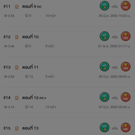
ค่ะ”“ฟ้า อืม....” เสียงหวานแผ่ว เข้าโสตประสาทเขา แต่บดินทร์
#11
ตอนที่ 9 nc
หรือ
400
3.5k
9
10 หน้า
05 มิ.ย. 2562 10:33 น.
หาได้มีสตินึกรู้ไม่ว่านั้นไม่ใช่เมียรักของเขา กลีบปากเรียวบางนุ่น
ถูกรุกเร้าทาบทับด้วยแรงโหยเสน่หา ดวงตากลมโตของพลอย
#12
ตอนที่ 10
หรือ
เบิกโพลงดิ้นร้นหาทางพาตัวเองสู่อิสรภาพ ทว่าคนที่อยู่เหลือตัว
300
3.4k
5
9 หน้า
01 พ.ย. 2562 01:17 น.
เธอนั้นทับเอาไว้แน่น ทั้งสองแขนยังตรึงสองมือของเธอเอาไว้
เรียวลิ้นไล้ต้อนเข้าไปในโพรงปากยิ่งกระตุ้นความแตกตื่นให้แก่ตัว
#13
ตอนที่ 11
หรือ
300
เธอ
3.5k
13
9 หน้า
06 มิ.ย. 2562 08:50 น.
#14
ตอนที่ 12 nc+
หรือ
400
4.1k
14
13 หน้า
07 มิ.ย. 2562 02:42 น.
#15
ตอนที่ 13
หรือ
400