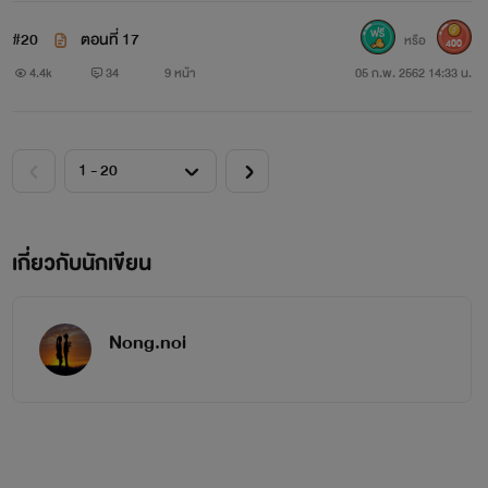
หาได้มีสตินึกรู้ไม่ว่านั้นไม่ใช่เมียรักของเขา กลีบปากเรียวบางนุ่น
#20
ตอนที่ 17
หรือ
400
ถูกรุกเร้าทาบทับด้วยแรงโหยเสน่หา ดวงตากลมโตของพลอย
4.4k
34
9 หน้า
05 ก.พ. 2562 14:33 น.
เบิกโพลงดิ้นร้นหาทางพาตัวเองสู่อิสรภาพ ทว่าคนที่อยู่เหลือตัว
เธอนั้นทับเอาไว้แน่น ทั้งสองแขนยังตรึงสองมือของเธอเอาไว้
เรียวลิ้นไล้ต้อนเข้าไปในโพรงปากยิ่งกระตุ้นความแตกตื่นให้แก่ตัว
เธอ
เกี่ยวกับนักเขียน
เมียนอก หัวใจ
Nong.noi
Nongnoi
www.mebmarket.com