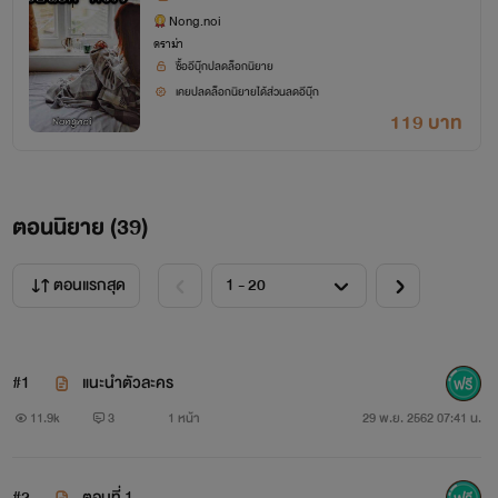
ใหญ่ของประเทศไทย
Nong.noi
ดราม่า
ซื้ออีบุ๊กปลดล็อกนิยาย
เคยปลดล็อกนิยายได้ส่วนลดอีบุ๊ก
119 บาท
ตอนนิยาย (
39
)
พลอยไพลิน มหานที (พลอย) เด็กที่บ้านของบดินทร์รับ
เลี้ยงไว้ อาภัพเพราะสูญเสียพ่อและแม่ตั้งแต่เด็ก
ตอนแรกสุด
#1
แนะนำตัวละคร
11.9k
3
1 หน้า
29 พ.ย. 2562 07:41 น.
ฟ้าใส คหะไกรสรณ์ (ฟ้า) ภรรยาสาวผู้อ่อนหวานของ
#2
ตอนที่ 1