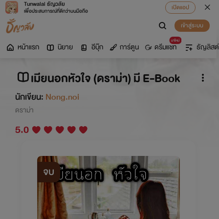
Tunwalai ธัญวลัย
เปิดแอป
เพื่อประสบการณ์ที่ดีกว่าบนมือถือ
เข้าสู่ระบบ
มาใหม่
หน้าแรก
นิยาย
อีบุ๊ก
การ์ตูน
ดรีมแชท
ธัญลิสต์
เมียนอกหัวใจ (ดราม่า) มี E-Book
นักเขียน:
Nong.noi
ดราม่า
5.0
จบ