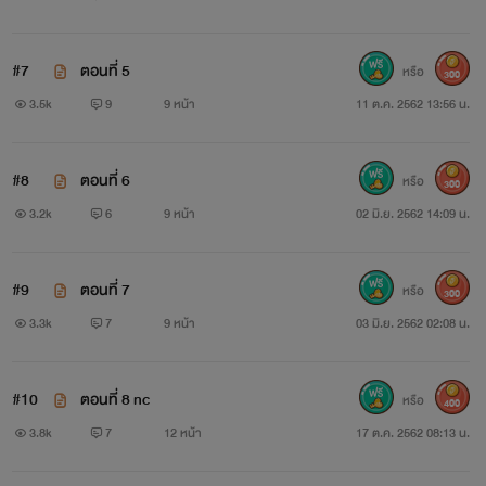
#7
ตอนที่ 5
หรือ
300
3.5k
9
9 หน้า
11 ต.ค. 2562 13:56 น.
เมียนอก หัวใจ
Nongnoi
#8
ตอนที่ 6
หรือ
300
3.2k
6
9 หน้า
02 มิ.ย. 2562 14:09 น.
www.mebmarket.com
“ฟ้า...ฟ้าใช่ไหม” คนที่มีสติเพียงน้อยนิดพาดแขนไปบนร่าง
#9
ตอนที่ 7
หรือ
300
บางของคนตัวเล็ก ก่อนจะรวบเธอเข้ามากอด“คุณดิน ปล่อยค่ะที่
3.3k
7
9 หน้า
03 มิ.ย. 2562 02:08 น.
พลอยค่ะ ไม่ใช่คุณฟ้า”“ฟ้า ไหนบอกว่าจะมาถึงพรุ่งนี้ไง” คนเมา
ยังพูดไม่รู้เรื่อง บวกกับตอนนี้ร่างกายของเขามีอาการร้อนรุ่ม
#10
ตอนที่ 8 nc
หรือ
400
แปลกๆ บดินทร์จึงจัดการพลิกตัวขึ้นคร่อมตัวของพลอยไว้
3.8k
7
12 หน้า
17 ต.ค. 2562 08:13 น.
“อื้อ...ปล่อยพลอยนะคุณดิน นี่พลอยคะไม่ใช่คุณฟ้า มีสติหน่อย