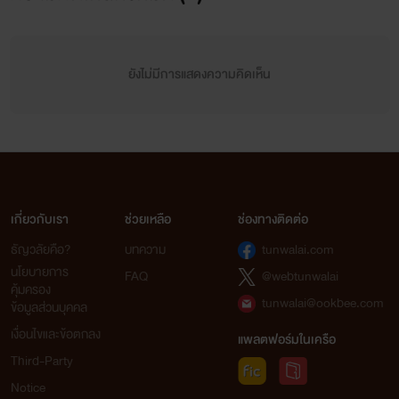
ยังไม่มีการแสดงความคิดเห็น
เกี่ยวกับเรา
ช่วยเหลือ
ช่องทางติดต่อ
ธัญวลัยคือ?
บทความ
tunwalai.com
นโยบายการ
FAQ
@webtunwalai
คุ้มครอง
tunwalai@ookbee.com
ข้อมูลส่วนบุคคล
เงื่อนไขและข้อตกลง
แพลตฟอร์มในเครือ
Third-Party
Notice