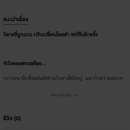
แนะนำเรื่อง
นิยายที่ถูกแบน ปรับเปลี่ยนถ้อยคำ ขอรีรันอีกครั้ง
หัวใจของสรวงสร้อย...
ปรารถนานับตั้งแต่แต่งงานกับอาเสี่ยใหญ่ แลกกับความสะดวก
สบายในชีวิต เขาอาจจะอายุมากไปหน่อย หัวล้าน พุงย้อย และ
แสดงเพิ่มเติม
สบถเหี้ยแบบเคยตัว ทว่ายามนั้นคงไม่เป็นปัญหาสำหรับสรวง
สร้อย หล่อนถูกแต่งมาเป็นบ้านเล็กของเขาตั้งแต่อายุย่าง 19 ปี
รีวิว (0)
จนผ่านเข้าสู่วัยเบญจเพส ยังไม่เคยพบกับคำว่า สุขสม แต่ก็สู้