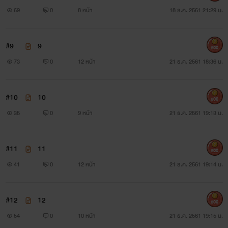
กับถูกหญิงสาวเหยียดหยามความเป็นชายนั่นเอง
69
0
8 หน้า
18 ธ.ค. 2561 21:29 น.
“เหี้ย!” เขาสบถลั่นระหว่างคว้ากางเกงมาสวม ของลับหดเหลือ
#9
9
เท่าดักแด้ มีเพียงสีหน้าเท่านั้นที่บ่งบอกว่าอำนาจในความเป็น
600
73
0
12 หน้า
21 ธ.ค. 2561 18:36 น.
ผู้ชายของเขายังมีเปี่ยมล้น สรวงสร้อยเจ็บระบม ต้องให้กาลเวลา
รักษาเยียวยาทั้งร่างกายและจิตใจ
#10
10
600
ผู้หญิงน่ะ บทจะรักก็คือรัก ไม่มีเหตุผล ต่อให้ผู้ชายคนนั้นเลว
35
0
9 หน้า
21 ธ.ค. 2561 19:13 น.
ทรามปานใดก็ตาม แต่เมื่อทำให้เจ็บแล้วไม่มีวันลืม สรวงสร้อย
แทบไม่รู้ตัวว่า ตนเองกำลังคิดร้ายต่ออาเสี่ยใหญ่ผู้ได้ชื่อว่าเป็น
#11
11
600
41
0
12 หน้า
21 ธ.ค. 2561 19:14 น.
สามี อาจเป็นเพราะตลอดระยะเวลาที่ผ่านมา เธอเก็บงำความ
รู้สึกทั้งหมดเอาไว้ได้ แต่เจ้าความรู้สึกดังกล่าวก็มีวันหมดอายุลง
#12
12
เหมือนกัน
600
54
0
10 หน้า
21 ธ.ค. 2561 19:15 น.