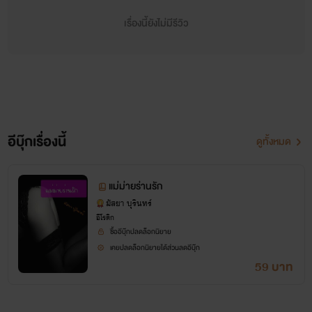
ฝืนทน เพราะสิ่งที่ได้รับจากเขาถือว่ายิ่งใหญ่มหาศาลแล้ว
เรื่องนี้ยังไม่มีรีวิว
นานวันเข้า ขณะที่สรวงสร้อยเริ่มกลายเป็นหญิงสาวเต็มตัว เสี่ย
กลับอ่อนแรงลง แต่ดูเหมือนว่าเขายังมีความต้องการล้นเหลือ
ทั้งๆที่ทำอะไรแทบไม่ได้เลย หรือถึงทำได้ก็แบบเอาแต่ใจตัวเอง
ประเภทยังไม่ทันขยับก็ปล่อยให้ความสุขทะลักล้น ที่เลวร้ายกว่า
นั้น ชอบลงไม้ลงมือกับสรวงสร้อย และยังมีน่ากลัวกว่านั้นคือ
อีบุ๊กเรื่องนี้
ดูทั้งหมด
เขาขี้หึง
แม่ม่ายร่านรัก
ชีวิตของสรวงสร้อยจึงไม่ต่างอะไรกับการตกขุมนรกทั้งเป็นดีๆ
มัสยา บุรินทร์
นี่เอง ไม่เพียงได้รับความทรมานจากการถูกทำร้าย แม้ในรส
อีโรติก
ซื้ออีบุ๊กปลดล็อกนิยาย
รัก เธอก็ไม่เคยเสร็จสมแม้แต่ครั้งเดียว มีอยู่วันหนึ่ง ในระหว่าง
เคยปลดล็อกนิยายได้ส่วนลดอีบุ๊ก
59 บาท
ที่อาเสี่ยใหญ่สูงวัยกำลังง่วนอยู่กับเรือนร่างของเธอ และตั้งใจจะ
สอดใส่อาวุธประจำกายที่อ่อนนุ่มราวมะเขือเผา เธอจึงตัดสินใจ