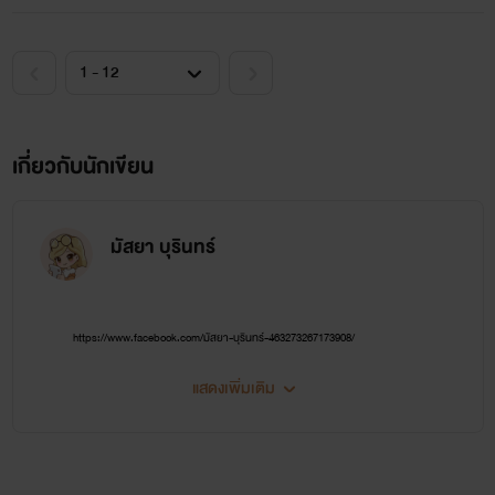
วันหนึ่ง สรวงสร้อยจึงใช้มารยาที่มีใช้ทุกลีลาสวาท บำรุงบำเรอ
เสี่ยใหญ่ ปลุกเร้าอารมณ์ด้วยปากแล้วขึ้นขย่มเองจนกระทั่งร่าง
ของเสี่ยใหญ่กระตุกเกร็ง เหงื่อกาฬแตกพลั่กพร้อมๆกับหัวใจ
หยุดเต้น สรวงสร้อยลงจากร่างเปลือย แกล้งกรีดร้องเสียงดัง
แต่หัวใจเหมือนกับกำลังติดปีกโบยบินไปสู่โลกแห่งอิสรภาพ ภาย
เกี่ยวกับนักเขียน
หลังงานศพของเสี่ยใหญ่ผ่านพ้น สรวงสร้อยในวัยสามสิบต้นๆ
จึงกลายเป็นม่ายสาวพราวเสน่ห์ มีมรดกตกทอดจากเสี่ยใหญ่ไม่
มัสยา บุรินทร์
มากไม่มายแค่สิบกว่าล้านเศษหน่อยๆเท่านั้น
โลกทั้งใบอยู่ในมือของเธอ และมีแต่เธอเท่านั้นที่จะเป็นผู้กำกับ
https://www.facebook.com/มัสยา-บุรินทร์-463273267173908/
มัน!
แสดงเพิ่มเติม