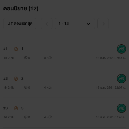
ขอร้องเขาว่า
ตอนนิยาย (
12
)
“ใช้ลิ้นกับสร้อยได้ไหมคะ”
ตอนแรกสุด
“ลิ้น!” เขาร้องออกมา สีหน้าถมึงทึงน่ากลัว หลังจากนั้นเธอก็
ถูกทำร้ายร่างกายอีกครั้ง เพราะเขาคิดว่าเธอกำลังจะคิดตีจากเขา
#1
1
“ใครมันจะกล้าเลียของสกปรกวะ”
2.7k
0
3 หน้า
16 ธ.ค. 2561 07:44 น.
เขาคำราม สรวงสร้อยสะอื้น เจ็บปวดทั้งร่างกาย ร้าวรานทั้ง
#2
2
ความรู้สึก การเสพสมมันต้องสุขด้วยกันทั้งสองฝ่าย แต่ที่เขาทำ
2.4k
0
4 หน้า
16 ธ.ค. 2561 22:07 น.
มันคือการข่มเหง
“มึงมันร่านเกินหญิง”
#3
3
2.2k
0
4 หน้า
16 ธ.ค. 2561 07:46 น.
“ค่ะ สร้อยร่าน” สรวงสร้อยน้ำตาคลอ เจ็บตัวยังไม่เท่าเจ็บใจ