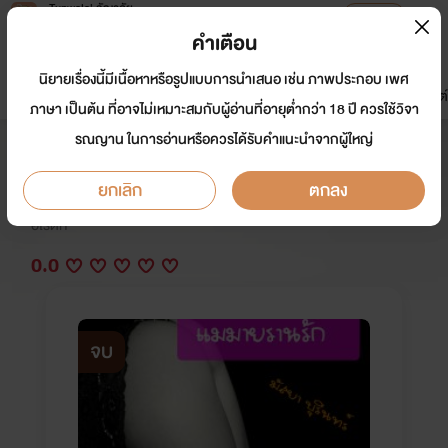
Tunwalai ธัญวลัย
เปิดแอป
เพื่อประสบการณ์ที่ดีกว่าบนมือถือ
คำเตือน
เข้าสู่ระบบ
นิยายเรื่องนี้มีเนื้อหาหรือรูปแบบการนำเสนอ เช่น ภาพประกอบ เพศ
มาใหม่
หน้าแรก
นิยาย
อีบุ๊ก
การ์ตูน
ดรีมแชท
ธัญลิสต์
ภาษา เป็นต้น ที่อาจไม่เหมาะสมกับผู้อ่านที่อายุต่ำกว่า 18 ปี ควรใช้วิจา
รณญาน ในการอ่านหรือควรได้รับคำแนะนำจากผู้ใหญ่
แม่ม่ายร่านรัก
ยกเลิก
ตกลง
นักเขียน:
มัสยา บุรินทร์
อีโรติก
0.0
จบ