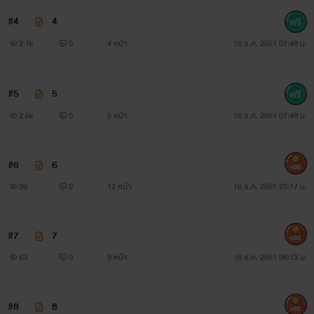
เพราะตลอดระยะเวลาที่ผ่านมา ต่อให้เป็นเพียงความคิด เธอก็ไม่
#4
4
เคยกระทำอย่างที่ถูกเขากล่าวหา “ช่วยบอกสร้อยหน่อยสิว่าเฮีย
2.1k
0
4 หน้า
16 ธ.ค. 2561 07:48 น.
ห่วยแตกแค่ไหน แค่จะทำให้ตัวเองเสร็จแล้วก็จบ ไม่คิดถึงคนอื่น
บ้างเลย”
#5
5
อาเสี่ยใหญ่มองเมียสาวสวยตรงหน้าอย่างประหลาดใจ นึกไม่
2.6k
0
5 หน้า
16 ธ.ค. 2561 07:49 น.
ถึงว่าเธอจะกล้าพูดแบบนี้กับเขา บ้าชะมัด พูดแบบนี้มันเหมือน
#6
6
ดูถูกกันชัดๆ ผู้หญิงอย่างเธอไม่มีสิทธิ์มากล่าวหาเขาแบบนี้
600
93
0
12 หน้า
16 ธ.ค. 2561 23:17 น.
“กูทำอย่างที่ผู้ชายทั่วไปทำ”
#7
7
“ใช่เหรอคะ”
600
63
0
9 หน้า
18 ธ.ค. 2561 06:13 น.
พอสรวงสร้อยเถียง ก่อนจะถูกทำร้ายร่างกายอีกครั้ง คราวนี้ดู
เหมือนว่าจะสาหัส เพราะเสี่ยใหญ่โกรธแค้นมาก เพราะเหมือน
#8
8
600