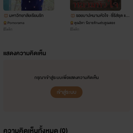
มหาวิทยาลัยเรียนรัก
รอยบาปหนามหัวใจ -ซี่รีส์ชุด แม่
ผัว- (23)
Pornorama
คุณธิดา นิยายรักแซ่บคูณสอง
อีโรติก
อีโรติก
แสดงความคิดเห็น
กรุณาเข้าสู่ระบบเพื่อแสดงความคิดเห็น
เข้าสู่ระบบ
ความคิดเห็นทั้งหมด (
0
)