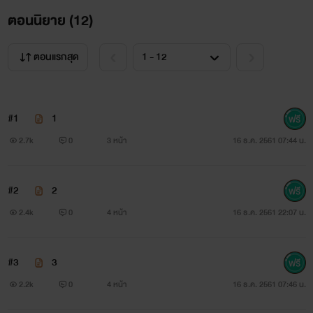
ขอร้องเขาว่า
ตอนนิยาย (
12
)
“ใช้ลิ้นกับสร้อยได้ไหมคะ”
ตอนแรกสุด
“ลิ้น!” เขาร้องออกมา สีหน้าถมึงทึงน่ากลัว หลังจากนั้นเธอก็
ถูกทำร้ายร่างกายอีกครั้ง เพราะเขาคิดว่าเธอกำลังจะคิดตีจากเขา
#1
1
“ใครมันจะกล้าเลียของสกปรกวะ”
2.7k
0
3 หน้า
16 ธ.ค. 2561 07:44 น.
เขาคำราม สรวงสร้อยสะอื้น เจ็บปวดทั้งร่างกาย ร้าวรานทั้ง
#2
2
ความรู้สึก การเสพสมมันต้องสุขด้วยกันทั้งสองฝ่าย แต่ที่เขาทำ
2.4k
0
4 หน้า
16 ธ.ค. 2561 22:07 น.
มันคือการข่มเหง
“มึงมันร่านเกินหญิง”
#3
3
2.2k
0
4 หน้า
16 ธ.ค. 2561 07:46 น.
“ค่ะ สร้อยร่าน” สรวงสร้อยน้ำตาคลอ เจ็บตัวยังไม่เท่าเจ็บใจ