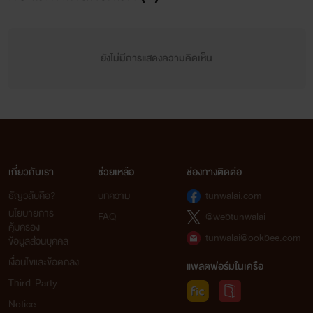
ยังไม่มีการแสดงความคิดเห็น
เกี่ยวกับเรา
ช่วยเหลือ
ช่องทางติดต่อ
ธัญวลัยคือ?
บทความ
tunwalai.com
นโยบายการ
FAQ
@webtunwalai
คุ้มครอง
tunwalai@ookbee.com
ข้อมูลส่วนบุคคล
เงื่อนไขและข้อตกลง
แพลตฟอร์มในเครือ
Third-Party
Notice