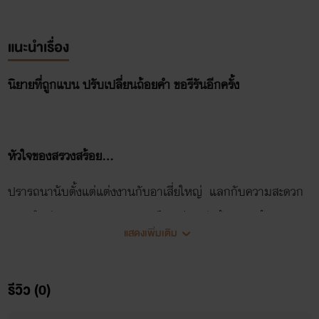
แนะนำเรื่อง
นิยายที่ถูกแบน ปรับเปลี่ยนถ้อยคำ ขอรีรันอีกครั้ง
หัวใจของสรวงสร้อย...
ปรารถนานับตั้งแต่แต่งงานกับอาเสี่ยใหญ่ แลกกับความสะดวก
สบายในชีวิต เขาอาจจะอายุมากไปหน่อย หัวล้าน พุงย้อย และ
แสดงเพิ่มเติม
สบถเหี้ยแบบเคยตัว ทว่ายามนั้นคงไม่เป็นปัญหาสำหรับสรวง
สร้อย หล่อนถูกแต่งมาเป็นบ้านเล็กของเขาตั้งแต่อายุย่าง 19 ปี
รีวิว (0)
จนผ่านเข้าสู่วัยเบญจเพส ยังไม่เคยพบกับคำว่า สุขสม แต่ก็สู้