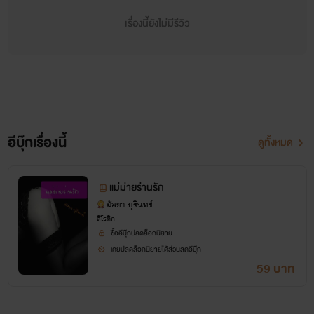
ฝืนทน เพราะสิ่งที่ได้รับจากเขาถือว่ายิ่งใหญ่มหาศาลแล้ว
เรื่องนี้ยังไม่มีรีวิว
นานวันเข้า ขณะที่สรวงสร้อยเริ่มกลายเป็นหญิงสาวเต็มตัว เสี่ย
กลับอ่อนแรงลง แต่ดูเหมือนว่าเขายังมีความต้องการล้นเหลือ
ทั้งๆที่ทำอะไรแทบไม่ได้เลย หรือถึงทำได้ก็แบบเอาแต่ใจตัวเอง
ประเภทยังไม่ทันขยับก็ปล่อยให้ความสุขทะลักล้น ที่เลวร้ายกว่า
นั้น ชอบลงไม้ลงมือกับสรวงสร้อย และยังมีน่ากลัวกว่านั้นคือ
อีบุ๊กเรื่องนี้
ดูทั้งหมด
เขาขี้หึง
แม่ม่ายร่านรัก
ชีวิตของสรวงสร้อยจึงไม่ต่างอะไรกับการตกขุมนรกทั้งเป็นดีๆ
มัสยา บุรินทร์
นี่เอง ไม่เพียงได้รับความทรมานจากการถูกทำร้าย แม้ในรส
อีโรติก
ซื้ออีบุ๊กปลดล็อกนิยาย
รัก เธอก็ไม่เคยเสร็จสมแม้แต่ครั้งเดียว มีอยู่วันหนึ่ง ในระหว่าง
เคยปลดล็อกนิยายได้ส่วนลดอีบุ๊ก
59 บาท
ที่อาเสี่ยใหญ่สูงวัยกำลังง่วนอยู่กับเรือนร่างของเธอ และตั้งใจจะ
สอดใส่อาวุธประจำกายที่อ่อนนุ่มราวมะเขือเผา เธอจึงตัดสินใจ