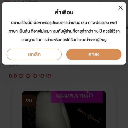
Tunwalai ธัญวลัย
เปิดแอป
เพื่อประสบการณ์ที่ดีกว่าบนมือถือ
คำเตือน
เข้าสู่ระบบ
นิยายเรื่องนี้มีเนื้อหาหรือรูปแบบการนำเสนอ เช่น ภาพประกอบ เพศ
มาใหม่
หน้าแรก
นิยาย
อีบุ๊ก
การ์ตูน
ดรีมแชท
ธัญลิสต์
ภาษา เป็นต้น ที่อาจไม่เหมาะสมกับผู้อ่านที่อายุต่ำกว่า 18 ปี ควรใช้วิจา
รณญาน ในการอ่านหรือควรได้รับคำแนะนำจากผู้ใหญ่
แม่ม่ายร่านรัก
ยกเลิก
ตกลง
นักเขียน:
มัสยา บุรินทร์
อีโรติก
0.0
จบ