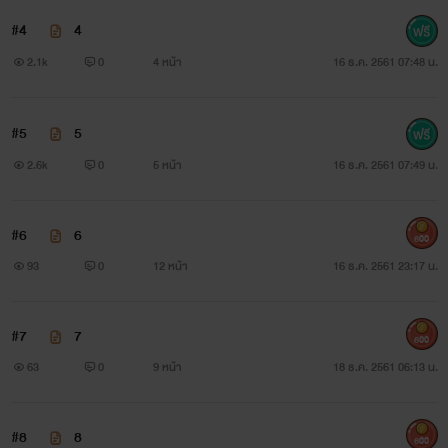
เพราะตลอดระยะเวลาที่ผ่านมา ต่อให้เป็นเพียงความคิด เธอก็ไม่
#4
4
เคยกระทำอย่างที่ถูกเขากล่าวหา “ช่วยบอกสร้อยหน่อยสิว่าเฮีย
2.1k
0
4 หน้า
16 ธ.ค. 2561 07:48 น.
ห่วยแตกแค่ไหน แค่จะทำให้ตัวเองเสร็จแล้วก็จบ ไม่คิดถึงคนอื่น
บ้างเลย”
#5
5
อาเสี่ยใหญ่มองเมียสาวสวยตรงหน้าอย่างประหลาดใจ นึกไม่
2.6k
0
5 หน้า
16 ธ.ค. 2561 07:49 น.
ถึงว่าเธอจะกล้าพูดแบบนี้กับเขา บ้าชะมัด พูดแบบนี้มันเหมือน
#6
6
ดูถูกกันชัดๆ ผู้หญิงอย่างเธอไม่มีสิทธิ์มากล่าวหาเขาแบบนี้
600
93
0
12 หน้า
16 ธ.ค. 2561 23:17 น.
“กูทำอย่างที่ผู้ชายทั่วไปทำ”
#7
7
“ใช่เหรอคะ”
600
63
0
9 หน้า
18 ธ.ค. 2561 06:13 น.
พอสรวงสร้อยเถียง ก่อนจะถูกทำร้ายร่างกายอีกครั้ง คราวนี้ดู
เหมือนว่าจะสาหัส เพราะเสี่ยใหญ่โกรธแค้นมาก เพราะเหมือน
#8
8
600