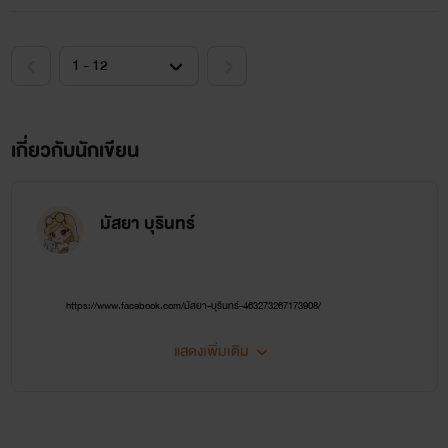
วันหนึ่ง สรวงสร้อยจึงใช้มารยาที่มีใช้ทุกลีลาสวาท บำรุงบำเรอ
เสี่ยใหญ่ ปลุกเร้าอารมณ์ด้วยปากแล้วขึ้นขย่มเองจนกระทั่งร่าง
ของเสี่ยใหญ่กระตุกเกร็ง เหงื่อกาฬแตกพลั่กพร้อมๆกับหัวใจ
หยุดเต้น สรวงสร้อยลงจากร่างเปลือย แกล้งกรีดร้องเสียงดัง
แต่หัวใจเหมือนกับกำลังติดปีกโบยบินไปสู่โลกแห่งอิสรภาพ ภาย
เกี่ยวกับนักเขียน
หลังงานศพของเสี่ยใหญ่ผ่านพ้น สรวงสร้อยในวัยสามสิบต้นๆ
จึงกลายเป็นม่ายสาวพราวเสน่ห์ มีมรดกตกทอดจากเสี่ยใหญ่ไม่
มัสยา บุรินทร์
มากไม่มายแค่สิบกว่าล้านเศษหน่อยๆเท่านั้น
โลกทั้งใบอยู่ในมือของเธอ และมีแต่เธอเท่านั้นที่จะเป็นผู้กำกับ
https://www.facebook.com/มัสยา-บุรินทร์-463273267173908/
มัน!
แสดงเพิ่มเติม