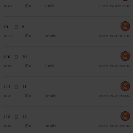
กับถูกหญิงสาวเหยียดหยามความเป็นชายนั่นเอง
69
0
8 หน้า
18 ธ.ค. 2561 21:29 น.
“เหี้ย!” เขาสบถลั่นระหว่างคว้ากางเกงมาสวม ของลับหดเหลือ
#9
9
เท่าดักแด้ มีเพียงสีหน้าเท่านั้นที่บ่งบอกว่าอำนาจในความเป็น
600
73
0
12 หน้า
21 ธ.ค. 2561 18:36 น.
ผู้ชายของเขายังมีเปี่ยมล้น สรวงสร้อยเจ็บระบม ต้องให้กาลเวลา
รักษาเยียวยาทั้งร่างกายและจิตใจ
#10
10
600
ผู้หญิงน่ะ บทจะรักก็คือรัก ไม่มีเหตุผล ต่อให้ผู้ชายคนนั้นเลว
35
0
9 หน้า
21 ธ.ค. 2561 19:13 น.
ทรามปานใดก็ตาม แต่เมื่อทำให้เจ็บแล้วไม่มีวันลืม สรวงสร้อย
แทบไม่รู้ตัวว่า ตนเองกำลังคิดร้ายต่ออาเสี่ยใหญ่ผู้ได้ชื่อว่าเป็น
#11
11
600
41
0
12 หน้า
21 ธ.ค. 2561 19:14 น.
สามี อาจเป็นเพราะตลอดระยะเวลาที่ผ่านมา เธอเก็บงำความ
รู้สึกทั้งหมดเอาไว้ได้ แต่เจ้าความรู้สึกดังกล่าวก็มีวันหมดอายุลง
#12
12
เหมือนกัน
600
54
0
10 หน้า
21 ธ.ค. 2561 19:15 น.