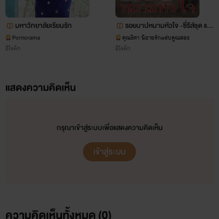
มหาวิทยาลัยเรียนรัก
รอยบาปหนามหัวใจ -ซี่รีส์ชุด แม่
ผัว- (23)
Pornorama
คุณธิดา นิยายรักแซ่บคูณสอง
อีโรติก
อีโรติก
แสดงความคิดเห็น
กรุณาเข้าสู่ระบบเพื่อแสดงความคิดเห็น
เข้าสู่ระบบ
ความคิดเห็นทั้งหมด (
0
)