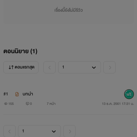
เรื่องนี้ยังไม่มีรีวิว
:จิน ผู้ที่เกิดมามีพร้อมทุกอย่างทั้งหน้าตาเเละฐานะ เขาหล่อ
ตอนนิยาย (
1
)
เขาโหด ใจร้ายเเละใจดี เย็นชา เลือดเย็น
ตอนแรกสุด
#1
บทนำ
155
0
7 หน้า
13 ธ.ค. 2561 17:31 น.