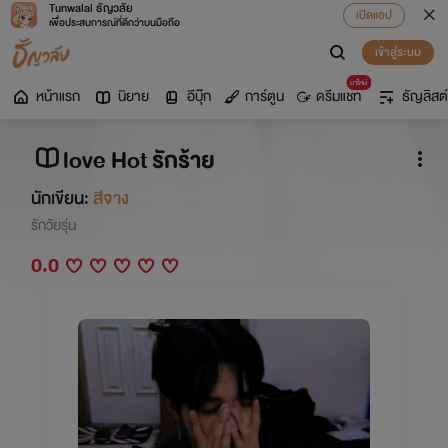
Tunwalai ธัญวลัย
เปิดแอป
เพื่อประสบการณ์ที่ดีกว่าบนมือถือ
เข้าสู่ระบบ
มาใหม่
หน้าแรก
นิยาย
อีบุ๊ก
การ์ตูน
ดรีมแชท
ธัญลิสต์
love Hot รักร้าย
นักเขียน:
สีจาง
รักวัยรุ่น
0.0