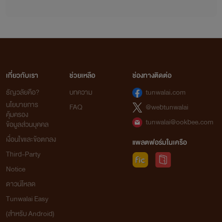
หรอ หลอกล่อน้องกูไปให้เเฟนมึงข่มขืนย้ำยีขนาดนั้นห้ะกูไม่ฆ่า
มึงก็บุณเท่าไหร่เเล้ว"จินใช้มือผลักลูกตาลให้ไปนอนบนเตียง จิ
นมัดมือมัดเเขนเธอไว้อย่างเเน่น
"ในเมื่อมึงไม่ยอมรับกูก็จะทำเเบบที่เเฟนมึงทำกับน้องกู"
เกี่ยวกับเรา
ช่วยเหลือ
ช่องทางติดต่อ
ธัญวลัยคือ?
บทความ
tunwalai.com
นโยบายการ
FAQ
@webtunwalai
คุ้มครอง
tunwalai@ookbee.com
ข้อมูลส่วนบุคคล
เงื่อนไขและข้อตกลง
แพลตฟอร์มในเครือ
Third-Party
Notice
ดาวน์โหลด
Tunwalai Easy
(สำหรับ Android)