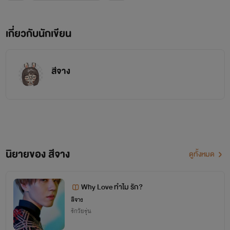
เกี่ยวกับนักเขียน
สีจาง
นิยายของ สีจาง
ดูทั้งหมด
:ลูกตาล ผู้ที่เกิดมาในฐานะที่ยากจนเธอเป็นเสาหลักของ
ครอบครัว เธอสวยใจดีกับคนรอบข้าง เย็นชา เเละไม่ยอมใคร
Why Love ทำไม รัก?
สีจาง
รักวัยรุ่น