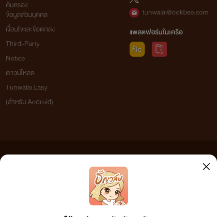
คุ้มครอง
tunwalai@ookbee.com
ข้อมูลส่วนบุคคล
เงื่อนไขและข้อตกลง
แพลตฟอร์มในเครือ
Third-Party
Notice
ดาวน์โหลด
Tunwalai Easy
(สำหรับ Android)
ข้อความที่ท่านได้อ่านจากเว็บไซต์นี้เกิดจากการเขียนโดยสาธารณชนและเผยแพร่โดยอัตโนมัติ ผู้ดูแล
เว็บไซต์แห่งนี้ไม่ได้เห็นด้วยและไม่ขอรับผิดชอบต่อข้อความใดๆ ทั้งสิ้น ดังนั้นผู้อ่านทุกท่านโปรดใช้
วิจารณญาณในการกลั่นกรองด้วยตนเอง และหากท่านพบข้อความใดๆ ที่ขัดต่อกฎหมายและศีลธรรม
กรุณาแจ้งมาที่ tunwalai@ookbee.com เพื่อทีมงานจะได้ดำเนินการในทันที ทั้งนี้ ทางเว็บไซต์ขอสงวน
ลิขสิทธิ์ตามพระราชบัญญัติลิขสิทธิ์ (ฉบับเพิ่มเติม) พ.ศ.2558