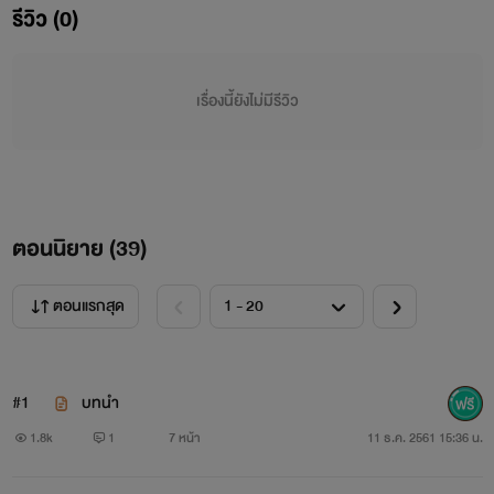
รีวิว (0)
แม้จะพยายามเข้มแข็ง หากคำพูดมากมายก็มักทำร้ายหัวใจไร้
เดียงสาของเด็กได้เสมอ
เรื่องนี้ยังไม่มีรีวิว
“แม่ขา พ่อไปไหน” หล่อนตอบไม่ได้ เพราะตั้งแต่ตัดขาดไป เขาก็
ไม่กลับมาอีกเลย
ชีวิตของ ‘แม่หม้าย’ แถมมีลูกติดไม่ได้โรยด้วยกลีบกุหลาบแต่เต็ม
ตอนนิยาย (
39
)
ไปด้วยขวากหนาม
ทว่า… ใครเลยจะรู้ว่าวันหนึ่งชีวิตแสนลำเข็ญของแม่หม้ายลูกหนึ่ง
ตอนแรกสุด
อย่างเธอจะเปลี่ยนไป…
“ผมไม่สนใจอดีตหรอก เพราะผมอยู่กับปัจจุบัน”
#1
บทนำ
1.8k
1
7 หน้า
11 ธ.ค. 2561 15:36 น.
เขาเป็น ‘อดีตรักแรก’ เป็นความทรงจำงดงามในอดีต