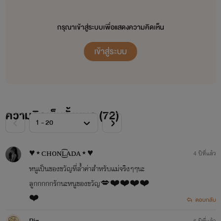
กรุณาเข้าสู่ระบบเพื่อแสดงความคิดเห็น
เข้าสู่ระบบ
ความคิดเห็นทั้งหมด (
72
)
♥︎⋆ᴄʜᴏɴ͜͡ʟᴀᴅᴀ⋆♥︎
4 ปีที่แล้ว
หนู​เป็นของขวัญ​ที่​ล้ำค่า​สำหรับแม่จริงๆๆนะ
ลูก​กกกกรักนะหนู​ของขวัญ​💋❤️❤️❤️❤️
❤️
ตอบกลับ
6 ปีที่แล้ว