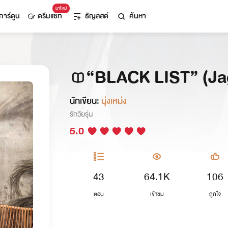
มาใหม่
การ์ตูน
ดรีมแชท
ธัญลิสต์
ค้นหา
“BLACK LIST” (Ja
นักเขียน:
นุ่งเหม่ง
รักวัยรุ่น
5.0
43
64.1K
106
ตอน
เข้าชม
ถูกใจ