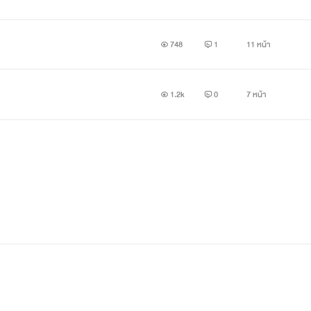
748
1
11 หน้า
3 ลูกสาวเจ้าของห้างและโรงแรมดัง เปิดกิจการทั้งในและนอกประเทศ 
1.2k
0
7 หน้า
รดีมาเธอดีมาเธอดีกลับ ใครร้ายมาจะใส่ให้ยับ!!
ดอย่างเอาชนะคำพูดของเขา”
องคนอย่างเขา”
 ห้ามดัดแปลงหรือคัดลอกเนื้อหาภายในเรื่องไปเผยแพร่หากยังไม่ได