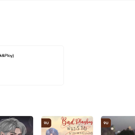
 2537
ิ่มในการแต่งนิยาย
ๆทั้งสิ้นกับเนื้อหาภายในเรื่องเป็นเพียงการจินตนาการนำมาประกอบ
k&Ploy)
งไรด์ด้วยนะคะ จะพยายามแต่งสุดความสามารถค่ะ🙏🏻
 ฝากเนื้อฝากตัวด้วยนะ😍
จบ
จบ