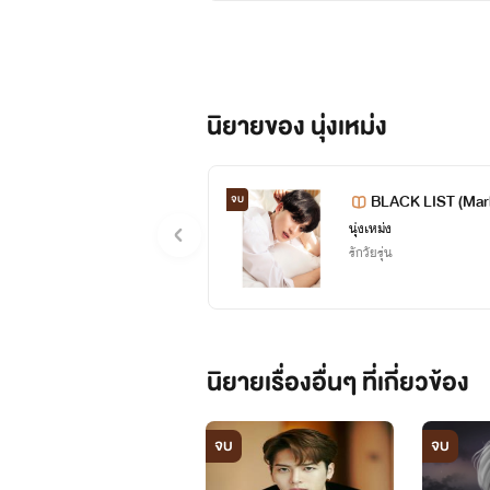
#หากฝ่าฝืนมีโทษตามมาตรา พ.ศ.
ขออนุญาตเจ้าของภาพที่นำมาใส่เพ
บุคคลในภาพไม่มีความเกี่ยวข้องใด
นิยายของ นุ่งเหม่ง
BLACK LIST (Mar
จบ
ปล.ฝากติดตามนิยายเรื่องแรกขอ
นุ่งเหม่ง
รักวัยรุ่น
ผิดพลาดตรงไหนตักเตือนกันได้นะ
นิยายเรื่องอื่นๆ ที่เกี่ยวข้อง
จบ
จบ