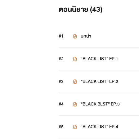
ตอนนิยาย (
43
)
#1
บทนำ
#2
“BLACK LIST” EP.1
#3
“BLACK LIST” EP.2
￼
#4
จากัวร์( jaguar )
“BLACK BLST” EP.3
อายุ 23 ปี คณะบริหารธุรกิจ ปี4 
#5
“BLACK LIST” EP.4
หนึ่งในแก๊ง Black List