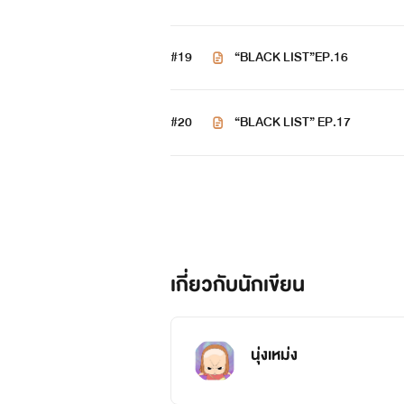
#19
“BLACK LIST”EP.16
เดียร์(dear)
#20
อายุ 22 ปี คณะบริหารธุรกิจ ปี 
“BLACK LIST” EP.17
เธอสวย เธอรวย เธอร้าย เธอแรง ใค
“จากคำดูถูกวันนั้นทำให้เธอเกลีย
“แต่ตอนนี้ทำให้เธออยากครอบคร
เกี่ยวกับนักเขียน
นุ่งเหม่ง
#ขอสงวนสิทธิ์ตาม พรบ พ.ศ. 2557