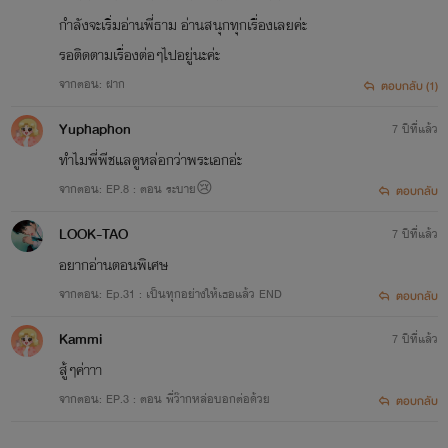
กำลังจะเริ่มอ่านพี่ธาม อ่านสนุกทุกเรื่องเลยค่ะ
รอติดตามเรื่องต่อๆไปอยู่นะค่ะ
จากตอน: ฝาก
ตอบกลับ (1)
Yuphaphon
7 ปีที่แล้ว
ทำไมพี่พีชแลดูหล่อกว่าพระเอกอ่ะ
จากตอน: EP.8 : ตอน ระบาย😢
ตอบกลับ
LOOK-TAO
7 ปีที่แล้ว
อยากอ่านตอนพิเศษ
จากตอน: Ep.31 : เป็นทุกอย่างให้เธอแล้ว END
ตอบกลับ
Kammi
7 ปีที่แล้ว
สู้ๆค่าาา
จากตอน: EP.3 : ตอน พี่ว๊ากหล่อบอกต่อด้วย
ตอบกลับ