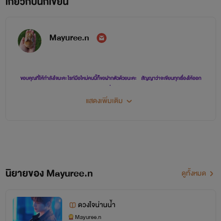
เกี่ยวกับนักเขียน
Mayuree.n
ขอบคุณที่ให้กำลังใจนะคะ ไรท์มือใหม่คนนี้ก็ขอฝากตัวด้วยนะคะ สัญญาว่าจะเขียนทุกเรื่องให้ออก
มาดีที่สุดค่ะ
แสดงเพิ่มเติม
.....❤️.....
นิยายของ Mayuree.n
ดูทั้งหมด
ดวงใจน่านน้ำ
Mayuree.n