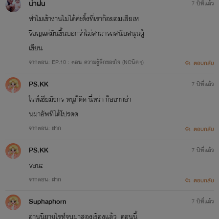
น้ำฝน
7 ปีที่แล้ว
ทำไมเข้างานไม่ได้ค่ะตั้งที่เราก้อยอมเสียเห
ริยญแต่มันขึ้นบอกว่าไม่สามารถสนับสนุนผู้
เขียน
จากตอน: EP.10 : ตอน ความรู้สึกของใจ (NCนิดๆ)
ตอบกลับ
PS.KK
7 ปีที่แล้ว
ไรท์เฮียมังกร หนูก็ติด นี่หว่า ก็อยากอ่า
นมาอัพทีได้โปรดด
จากตอน: ฝาก
ตอบกลับ
PS.KK
7 ปีที่แล้ว
รอนะ
จากตอน: ฝาก
ตอบกลับ
Suphaphorn
7 ปีที่แล้ว
อ่านนิยายไรท์จบมาสองเรื่องแล้ว ตอนนี้