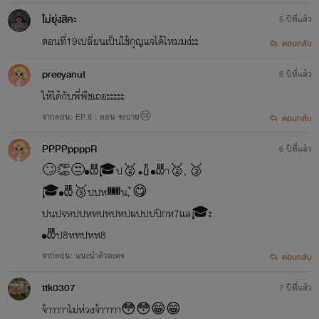
ไม่ยุ่งสิคะ
5 ปีที่แล้ว
ตอนที่19เปลี่ยนเป็นใช้กุญแจได้ไหมมง่ะะ
ตอบกลับ
preeyanut
6 ปีที่แล้ว
ให้ได้กับพี่พีชเถอะะะะะ
จากตอน: EP.8 : ตอน ระบาย😢
ตอบกลับ
PPPPppppR
6 ปีที่แล้ว
🙄👏😒🎳🎓ป🥈🏏🎳า🥈, 🥉
🎓🎳🥉ปปห🎟️น, ้😋
ปนปจหปปหหปหปหปผปปปปิกห7แล🎓ะ​
🎳ป​8หหปหห8
จากตอน: แนะนำตัวละคร
ตอบกลับ
ttk0307
7 ปีที่แล้ว
จ้าาาาาไม่ห่วงจ้าาาาา😳😳😁😁