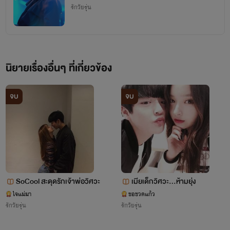
รักวัยรุ่น
นิยายเรื่องอื่นๆ ที่เกี่ยวข้อง
จบ
จบ
SoCool สะดุดรักเจ้าพ่อวิศวะ
เมียเด็กวิศวะ...ห้ามยุ่ง
ใจแม่มา
ขอขวดแก้ว
รักวัยรุ่น
รักวัยรุ่น