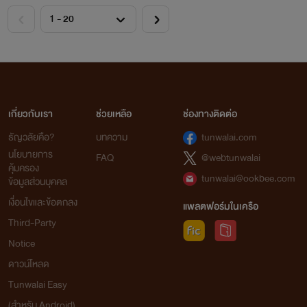
เกี่ยวกับเรา
ช่วยเหลือ
ช่องทางติดต่อ
ธัญวลัยคือ?
บทความ
tunwalai.com
นโยบายการ
FAQ
@webtunwalai
คุ้มครอง
tunwalai@ookbee.com
ข้อมูลส่วนบุคคล
เงื่อนไขและข้อตกลง
แพลตฟอร์มในเครือ
Third-Party
Notice
ดาวน์โหลด
Tunwalai Easy
(สำหรับ Android)