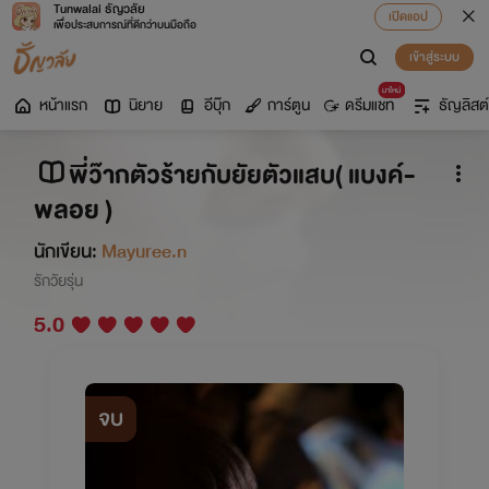
Tunwalai ธัญวลัย
เปิดแอป
เพื่อประสบการณ์ที่ดีกว่าบนมือถือ
เข้าสู่ระบบ
มาใหม่
หน้าแรก
นิยาย
อีบุ๊ก
การ์ตูน
ดรีมแชท
ธัญลิสต์
พี่ว๊ากตัวร้ายกับยัยตัวแสบ( แบงค์-
พลอย )
นักเขียน:
Mayuree.n
รักวัยรุ่น
5.0
จบ