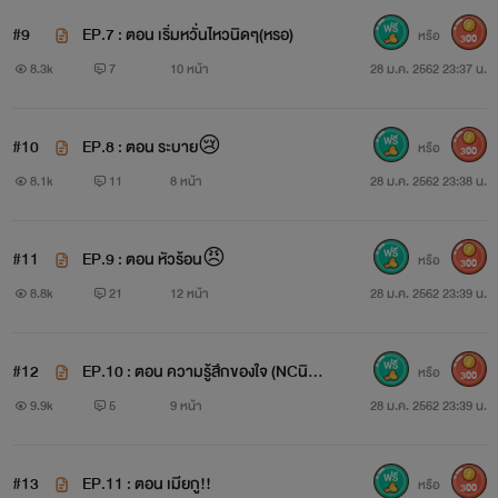
" มันไม่สายไปหรอ"
#9
EP.7 : ตอน เริ่มหวั่นไหวนิดๆ(หรอ)
หรือ
300
8.3k
7
10 หน้า
28 ม.ค. 2562 23:37 น.
นิยายเรื่องนี้อาจมีคำหยาบ ไม่ถูกใจกดออกเลยนะคะ
#10
EP.8 : ตอน ระบาย😢
หรือ
300
8.1k
11
8 หน้า
28 ม.ค. 2562 23:38 น.
#11
EP.9 : ตอน หัวร้อน😠
หรือ
300
8.8k
21
12 หน้า
28 ม.ค. 2562 23:39 น.
#12
EP.10 : ตอน ความรู้สึกของใจ (NCนิด
หรือ
300
ๆ)
9.9k
5
9 หน้า
28 ม.ค. 2562 23:39 น.
#13
EP.11 : ตอน เมียกู!!
หรือ
300