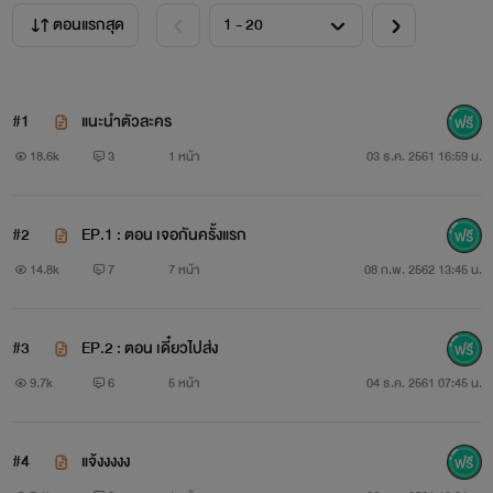
ตอนแรกสุด
" รำคาญ "
#1
แนะนำตัวละคร
"จะไปไหนว่ะ"
18.6k
3
1 หน้า
03 ธ.ค. 2561 16:59 น.
"ฉันขอโทษ อย่าไปจากฉันเลยนะ"
#2
EP.1 : ตอน เจอกันครั้งแรก
เมื่ออีกคนพยายามเข้าหาแต่อีกคนกลับนิ่ง จนเธอถอดใจ
14.8k
7
7 หน้า
08 ก.พ. 2562 13:45 น.
แล้วถอยออกมา เรื่องมันจะง่ายมากถ้าเขาไม่ตามมาหึงหวงแล้วก็
แสดงความเป็นเจ้าของแบบนี้
#3
EP.2 : ตอน เดี๋ยวไปส่ง
9.7k
6
5 หน้า
04 ธ.ค. 2561 07:45 น.
#4
แจ้งงงงง