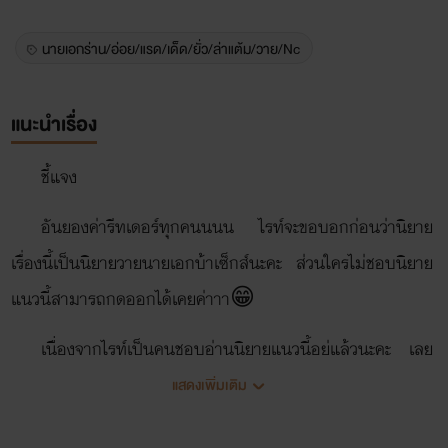
นายเอกร่าน/อ่อย/แรด/เด็ด/ยั่ว/ล่าแต้ม/วาย/Nc
แนะนำเรื่อง
ชี้แจง
อันยองค่ารีทเดอร์ทุกคนนนน ไรท์จะขอบอกก่อนว่านิยาย
เรื่องนี้เป็นนิยายวายนายเอกบ้าเซ็กส์นะคะ ส่วนใครไม่ชอบนิยาย
แนวนี้สามารถกดออกได้เคยค่าาา😁
เนื่องจากไรท์เป็นคนชอบอ่านนิยายแนวนี้อยู่แล้วนะคะ เลย
อยากลองมาแต่งดู แต่งเพื่ออะไรน่ะหรออ๋อออเพื่อสนองความ
แสดงเพิ่มเติม
ใคร่ตัวเองค่า55555 และก็แน่นอนนอนนิยายเรื่องนี้เป็นนิยาย