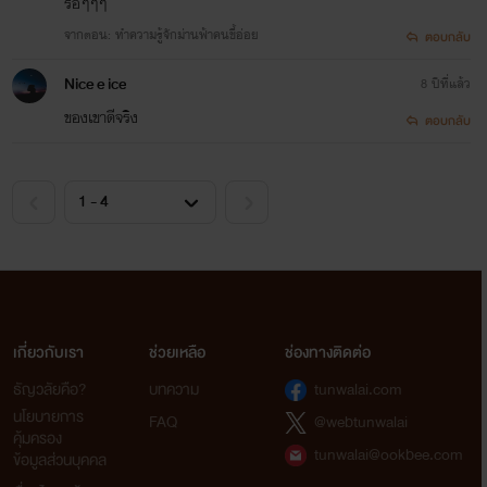
รอๆๆๆ
จากตอน: ทำความรู้จักม่านฟ้าคนขี้อ่อย
ตอบกลับ
Nice e ice
8 ปีที่แล้ว
ของเขาดีจริง
ตอบกลับ
เกี่ยวกับเรา
ช่วยเหลือ
ช่องทางติดต่อ
ธัญวลัยคือ?
บทความ
tunwalai.com
นโยบายการ
FAQ
@webtunwalai
คุ้มครอง
tunwalai@ookbee.com
ข้อมูลส่วนบุคคล