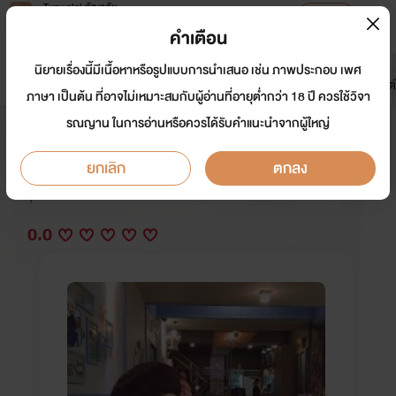
Tunwalai ธัญวลัย
เปิดแอป
เพื่อประสบการณ์ที่ดีกว่าบนมือถือ
คำเตือน
เข้าสู่ระบบ
นิยายเรื่องนี้มีเนื้อหาหรือรูปแบบการนำเสนอ เช่น ภาพประกอบ เพศ
มาใหม่
หน้าแรก
นิยาย
อีบุ๊ก
การ์ตูน
ดรีมแชท
ธัญลิสต์
ภาษา เป็นต้น ที่อาจไม่เหมาะสมกับผู้อ่านที่อายุต่ำกว่า 18 ปี ควรใช้วิจา
รณญาน ในการอ่านหรือควรได้รับคำแนะนำจากผู้ใหญ่
เซ็กส์บ้าๆนายล่าแต้ม
ยกเลิก
ตกลง
นักเขียน:
ไร่องุ่น
Y
0.0