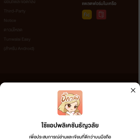
เงื่อนไขและข้อตกลง
แพลตฟอร์มในเครือ
Third-Party
Notice
ดาวน์โหลด
Tunwalai Easy
(สำหรับ Android)
ข้อความที่ท่านได้อ่านจากเว็บไซต์นี้เกิดจากการเขียนโดยสาธารณชนและเผยแพร่โดยอัตโนมัติ ผู้ดูแล
เว็บไซต์แห่งนี้ไม่ได้เห็นด้วยและไม่ขอรับผิดชอบต่อข้อความใดๆ ทั้งสิ้น ดังนั้นผู้อ่านทุกท่านโปรดใช้
วิจารณญาณในการกลั่นกรองด้วยตนเอง และหากท่านพบข้อความใดๆ ที่ขัดต่อกฎหมายและศีลธรรม
กรุณาแจ้งมาที่ tunwalai@ookbee.com เพื่อทีมงานจะได้ดำเนินการในทันที ทั้งนี้ ทางเว็บไซต์ขอสงวน
ลิขสิทธิ์ตามพระราชบัญญัติลิขสิทธิ์ (ฉบับเพิ่มเติม) พ.ศ.2558
ใช้แอปพลิเคชันธัญวลัย
เพื่อประสบการณ์อ่านและเขียนที่ดีกว่าบนมือถือ