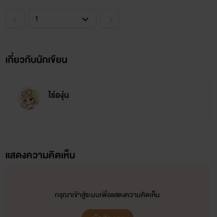
เกี่ยวกับนักเขียน
ไร่องุ่น
แสดงความคิดเห็น
กรุณาเข้าสู่ระบบเพื่อแสดงความคิดเห็น
ม่านฟ้า น่ารัก แรด ร่าน ขี้ยั่ว ขี้อ่อย เด็ด ชำนาญเรื่องเซ็กส์