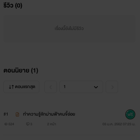
เรื่องแรกของไรท์ค่ะ แฮร่~~~~ ถ้าเวลาดำเนินเรื่องอักขระหรือ
รีวิว (0)
อักษรของไรท์ไม่ถึงอารมณ์หรือผิดพลาดประการใดไรท์ก็ขออภัย
ไว้ ณ.ที่นี้ด้วยนะคะ🙏🙏🙏
เรื่องนี้ยังไม่มีรีวิว
ส่วนในเนื้อเรื่อง เกริ่นๆว่านายเอกเป็นคนร่านๆ แรดๆ
จำพวกล่าแต่มอะไรแบบนี้นะคะ แต่ก็แน่นอนยังไงนายเอกก็จะ
ต้องมีคนที่พร้อมจะหยุดด้วยอยู่แล้ว แต่ก็นะไรท์ไม่บอกหรอก
ตอนนิยาย (
1
)
เอาเป็นว่าติดตามไปเรื่อยๆ ก็จะรู้เองนะคะ
ตอนแรกสุด
เอาล่ะไรท์ไม่พูดพร่ำทำเพลงและไปดูอิมเมจของนายเอ
กกันเล๊ยยย!
#1
ทำความรู้จักม่านฟ้าคนขี้อ่อย
524
3
2 หน้า
03 ม.ค. 2562 07:23 น.