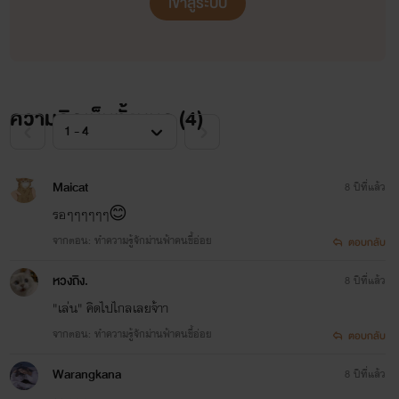
เข้าสู่ระบบ
"อึกก อ๊าาา แรงอีก ฟ้า อ่าา จะตะ แตกแล้ว อื้ออ"
ความคิดเห็นทั้งหมด (
4
)
ไรท์ไปแล้วดีกว่าาา เดี๋ยวจะค่อยๆลงให้นะค้าาาา💞💞💞
Maicat
8 ปีที่แล้ว
รอๆๆๆๆๆๆ😊
จากตอน: ทำความรู้จักม่านฟ้าคนขี้อ่อย
ตอบกลับ
หวงถิง.
8 ปีที่แล้ว
"เล่น" คิดไปไกลเลยจ้าา
จากตอน: ทำความรู้จักม่านฟ้าคนขี้อ่อย
ตอบกลับ
Warangkana
8 ปีที่แล้ว