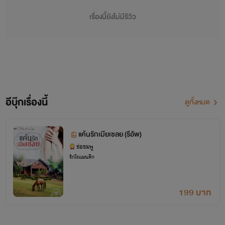
เรื่องนี้ยังไม่มีรีวิว
อีบุ๊กเรื่องนี้
ดูทั้งหมด
แค้นรักเมียเชลย (รีอัพ)
นิยาย แค้นรัก เมียเชลย
ช่อชมพู
รักโรแมนติก
by ช่อชมพู
มาพบกับ นิยาย แค้นรัก เมียเชลย โดย ช่อชมพูกันค่ะ
199 บาท
เรื่องนี้แนวแก้แค้นกันไปมา จนเกิดความรักค่ะ