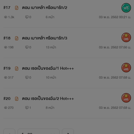
#17
ตอน เมาเหล้า หรือเมารัก/2
1.3k
0
6 หน้า
03 พ.ย. 2562 00:21 น.
เพียงรอยอธิษฐาน
#18
ตอน เมาเหล้า หรือเมารัก/3
300
ช่อชมพู
198
0
13 หน้า
03 พ.ย. 2562 07:56 น.
www.mebmarket.com
#19
ตอน เธอเป็นของฉัน/1 Hot+++
400
“ไม่ว่าเจ้าจะอยู่ที่ใด ข้าจะติดตามเจ้าไปทุกภพทุกชาติ ทุกแห่ง
317
0
10 หน้า
03 พ.ย. 2562 07:58 น.
หน”คำอธิษฐาน... สัญญารัก... พันธนาการหัวใจ... ผูกพันหัวใจ
ดวงหนึ่งให้ยึดมั่นในสัจจะแห่งตน ความรักที่มีดุจละอองไอน้ำอัน
#20
ตอน เธอเป็นของฉัน/2 Hot+++
400
ฉ่ำเย็น หล่อเลี้ยงหัวใจให้ดำรงอยู่ หากไร้รักดั่งไร้ความอบอุ่น ใคร
270
1
8 หน้า
03 พ.ย. 2562 07:58 น.
เล่า...จะยอมปล่อยให้หัวใจตัวเองเหน็บหนาว **