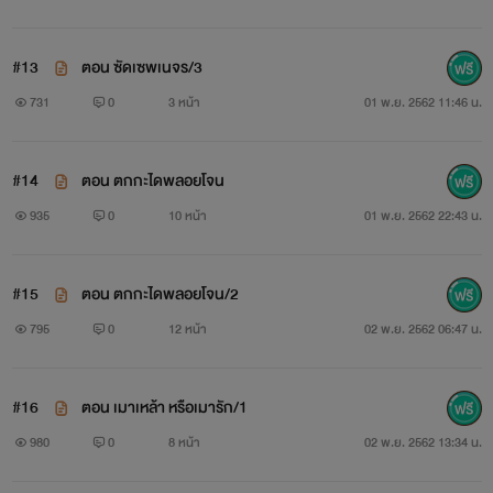
สะดุดตาเสือร้ายจอมหื่น เขาทำทุกอย่าง ใช้ทุกเหลี่ยมเล่ห์ และ
#13
ตอน ซัดเซพเนจร/3
เสน่ห์อันแพรวพราว ลวงล่อสาวน้อยให้เธอมาบำเรอสวาททว่า
731
0
3 หน้า
01 พ.ย. 2562 11:46 น.
ความสวย น่ารัก ไร้เดียงสา กลับซึมลึกเข้าไปในหัวใจของคนมาก
เล่ห์ ให้สยบยอมเป็นทาสรักดรุณีน้อยโดยไม่รู้ตัวกว่าจะรู้ตัวว่ารัก
#14
ตอน ตกกะไดพลอยโจน
สาวน้อยก็หายไปจากชีวิตของเขาเสียแล้วเขาจะทำอย่างไร ให้ได้
935
0
10 หน้า
01 พ.ย. 2562 22:43 น.
หัวใจเธอคืนมา...***ใครชอบแนวโคแก่กินหญ้าอ่อน เชิญอ่านจ้า
#15
ตอน ตกกะไดพลอยโจน/2
795
0
12 หน้า
02 พ.ย. 2562 06:47 น.
#16
ตอน เมาเหล้า หรือเมารัก/1
980
0
8 หน้า
02 พ.ย. 2562 13:34 น.