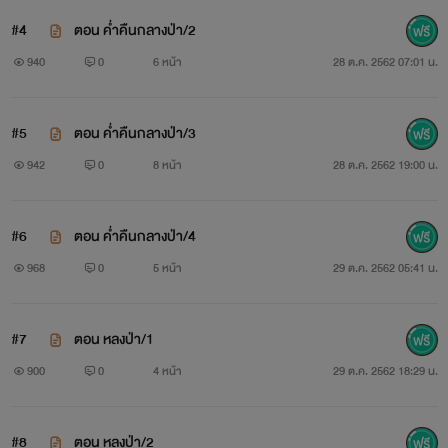
สองหัวใจ ที่มีไฟแค้นเป็นเรื่องหล่อเลี้ยง ต้องพล่าผลาญกัน
#4
ตอน ค่ำคืนกลางป่า/2
อย่างที่ไม่มีใคร ยอมให้กัน
940
0
6 หน้า
28 ต.ค. 2562 07:01 น.
หากใครใจอ่อนให้กับความรักก่อน คือความพ่ายแพ้
#5
ตอน ค่ำคืนกลางป่า/3
ไฟแค้นครั้งนี้ จะมีอะไรดับได้ !
942
0
8 หน้า
28 ต.ค. 2562 19:00 น.
พลอตอาจไม่แปลกใหม่ แต่ขอให้อ่านกันก่อนจะตัดสินว่า
สนุกหรือไม่
#6
ตอน ค่ำคืนกลางป่า/4
968
0
5 หน้า
29 ต.ค. 2562 05:41 น.
ชอบนิยาย อ่านนิยายรัก ของช่อชมพู สิคะ
ขอแนะนำอีบุ๊ค ผลงานของช่อชมพู ราคาเบาๆ
#7
ตอน หลงป่า/1
900
0
4 หน้า
29 ต.ค. 2562 18:29 น.
#8
ตอน หลงป่า/2