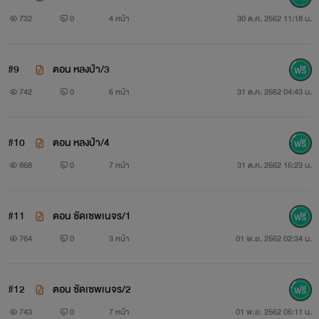
732
0
4 หน้า
30 ต.ค. 2562 11:18 น.
#9
ตอน หลงป่า/3
742
0
6 หน้า
31 ต.ค. 2562 04:43 น.
สยบรักดรุณี
#10
ตอน หลงป่า/4
ช่อชมพู
868
0
7 หน้า
31 ต.ค. 2562 15:23 น.
www.mebmarket.com
#11
ตอน ซัดเซพเนจร/1
สยบรักดรุณี By ช่อชมพูเฟอร์นันโด เบอร์นี่ หนุ่มเจ้าเสน่ห์ ที่
764
0
3 หน้า
01 พ.ย. 2562 02:34 น.
เกิดมาพร้อมความร่ำรวยและหล่อเหลา ทำให้สาวๆ ตกเป็นทาส
รักคาสโนวาคนนี้อย่างง่ายดาย เขาคือนักรักที่ไม่คิดสยบให้หญิง
#12
ตอน ซัดเซพเนจร/2
ใดแต่ความสวยน่ารักของ ปัทมา แม่บ้านสาววัยกระเตาะกลับ
743
0
7 หน้า
01 พ.ย. 2562 05:11 น.