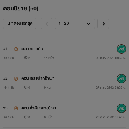
ตอนนิยาย (
50
)
เกริก กัมปนาท
ต้องสูญเสียบิดามารดาและทรัพย์สมบัติทั้งหมด เพราะถูก
ตอนแรกสุด
คนในตระกูลเกียรติก้องหล้า อดีตเพื่อนร่วมหุ้นของบิดาหักหลัง
จนต้องซมซานไปอาศัยใบบุญของพ่อเลี้ยงอินทร เจ้าของปางไม้ภู
#1
ตอน ทวงแค้น
เสือหมอบ
1.8k
2
14 หน้า
03 ธ.ค. 2561 13:52 น.
ยี่สิบปีผ่านไป เกริก กัมปนาท กลับมาทวงคืนความแค้นครั้ง
#2
ตอน เชลยปากร้าย/1
นี้ ด้วยการลักพาตัว
1.1k
0
9 หน้า
27 ต.ค. 2562 23:39 น.
จอมขวัญ
ลูกสาวสุดที่รักของ นายเลิศ ไปเป็นเมียเชลย เพื่อให้คนที่เคย
#3
ตอน ค่ำคืนกลางป่า/1
1.6k
0
6 หน้า
28 ต.ค. 2562 01:43 น.
ทำลายครอบครัวของตน ได้อับอายสังคม ที่ลูกสาวท้องไม่มีพ่อ