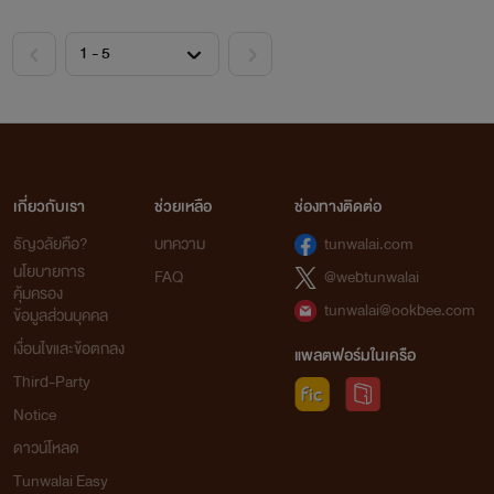
ฉัน ไปอวดพ่อของเธอ ดูสิว่านายเลิศจะยอมให้เธอท้องไม่มีพ่อ
หรือจะจับเธอใส่ตะกร้าล้างน้ำให้หายอับอาย” ***
เกี่ยวกับเรา
ช่วยเหลือ
ช่องทางติดต่อ
ธัญวลัยคือ?
บทความ
tunwalai.com
นโยบายการ
FAQ
@webtunwalai
คุ้มครอง
tunwalai@ookbee.com
ข้อมูลส่วนบุคคล
เงื่อนไขและข้อตกลง
แพลตฟอร์มในเครือ
Third-Party
Notice
ดาวน์โหลด
Tunwalai Easy