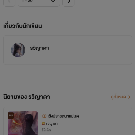
เกี่ยวกับนักเขียน
ขอแนะนำอีบุ๊ค ผลงานของช่อชมพู ราคาเบาๆ
รวิญาดา
นิยายของ รวิญาดา
ดูทั้งหมด
เริงปรารถนาแม่มด
จบ
แค้นรักเมียเชลย
รวิญาดา
อีโรติก
ช่อชมพู