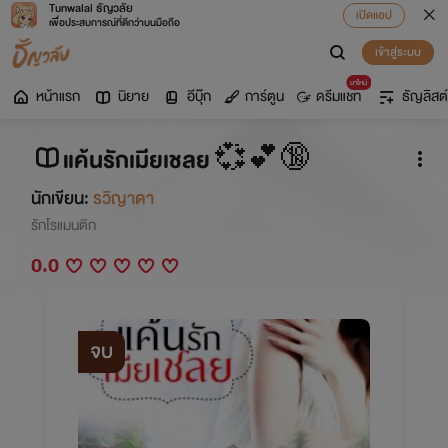
Tunwalai ธัญวลัย
เปิดแอป
เพื่อประสบการณ์ที่ดีกว่าบนมือถือ
เข้าสู่ระบบ
มาใหม่
หน้าแรก
นิยาย
อีบุ๊ก
การ์ตูน
ดรีมแชท
ธัญลิสต์
แค้นรักเมียเชลย 💞💕🔞
นักเขียน:
รวิญาดา
รักโรแมนติก
0.0
จบ