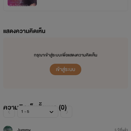
www.mebmarket.com
เกริก กัมปนาท ต้องสูญเสียบิดาและทรัพย์สมบัติทั้งหมด
แสดงความคิดเห็น
เพราะถูกคนในตระกูลเกียรติก้องหล้า อดีตเพื่อนร่วมหุ้นของบิดา
หักหลัง จนต้องซมซานไปอาศัยใบบุญของพ่อเลี้ยงอินทร เจ้าของ
กรุณาเข้าสู่ระบบเพื่อแสดงความคิดเห็น
ปางไม้ภูเสือหมอบ ยี่สิบปีผ่านไป เกริก กัมปนาท กลับมาทวงคืน
เข้าสู่ระบบ
ความแค้นครั้งนี้ ด้วยการลักพาตัว จอมขวัญ ลูกสาวสุดที่รักของ
นายเลิศ ไปเป็นเมียเชลย หวังทำลายยอดดวงใจของคนที่เขา
เกลียดชังให้ย่อยยับ สองหัวใจ ที่มีไฟแค้นเป็นเรื่องหล่อเลี้ยง ต้อง
พล่าผลาญกันอย่างที่ไม่มีใคร ยอมให้กันหากใครใจอ่อนให้กับ
ความคิดเห็นทั้งหมด (
0
)
ความรักก่อน คือความพ่ายแพ้
พลอตอาจไม่แปลกใหม่ แต่ขอให้อ่านกันก่อนจะตัดสินว่า
Jummy
5 ปีที่แล้ว