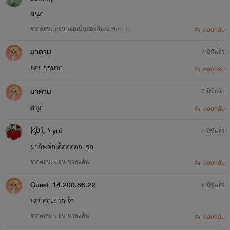
สนุกหรือไม่ ***“ไม่ใช่เรื่องบ้าสักนิด แต่มันคือเรื่องจริง”ใบหน้ารก
สนุก
เรื้อยื่นเข้ามาใกล้ ดวงตาคู่คมจ้องมองหญิงสาว กวาดสายตามอง
จากตอน: ตอน เธอเป็นของฉัน/2 Hot+++
ตอบกลับ
เธอด้วยประกายตาที่ทำให้คนถูกมองใจสั่น มือหน้าจับปลายคาง
มาดาม
7 ปีที่แล้ว
ไม่ให้เธอหลบ นิ้วโป้งปาดไล้บนริมฝีปากล่างไปมา ก่อนจะยิ้มเย็น
ชอบๆๆมาก
ตอบกลับ
เมื่อเห็นเธอสั่นไปทั้งตัว “เรื่องจริงที่ว่า เธอจะต้องเป็นเมียฉัน
มาดาม
7 ปีที่แล้ว
และ...”เขาเน้นเสียง มือหนาเลื่อนไปลงมาตามลำคอ ลูบทรวงอก
สนุก
ตอบกลับ
อวบอิ่มผะแผ่ว ทำเอาหญิงสาวถดตัวหนี แต่เขากลับตะปบมือลง
ゆい yui
7 ปีที่แล้ว
ไปเคล้นคลึงแรงกว่าเดิม กระตุกยิ้มร้าย สายตาจดจ้องใบหน้างาม
มาอัพต่อเด้อออออ. รอ
ที่เริ่มซีดเผือดด้วยความกลัวราวกับกวางน้อยตื่นภัย มือคลายออก
จากตอน: ตอน ทวงแค้น
ตอบกลับ
จากทรวงงาม ค่อยๆ ไล้เรื่อยลงมายังหน้าท้องแบนราบ วางมือ
Guest_14.200.86.22
8 ปีที่แล้ว
นิ่งอยู่ตรงนั้น ดวงตายังคงจดจ้องใบหน้าของเธอนิ่ง ริมฝีปากแย้ม
ขอบคุณมาก จ้า
กว้างขึ้น หากแววตากลับดุกร้าว“และจะทำให้เธออุ้มท้องลูกของ
จากตอน: ตอน ทวงแค้น
ตอบกลับ