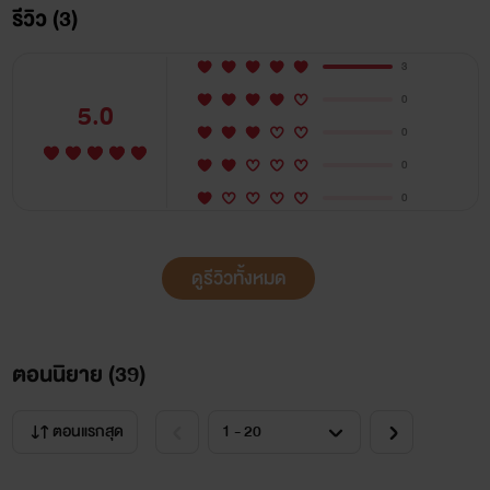
รีวิว (3)
3
0
5.0
0
วิน
0
( wind)
0
ที่แปลว่าสายลม เป็นนักศึกษาปีหนึ่ง คณะศิลปกรรม ชอบวาด
ดูรีวิวทั้งหมด
รูป
ปล.คนในรูปภาพไม่เกี่ยวข้องใดๆกับนิยายเรื่องนี้นะคะ มันเป็นจิต
ตอนนิยาย (
39
)
นาการของผู้เขียนเองค่ะ
ตอนแรกสุด
😀😀😀