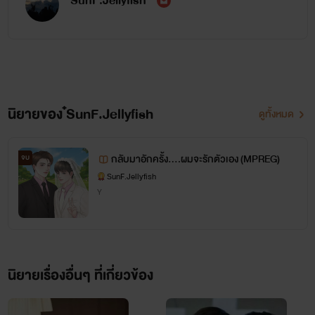
๋SunF.Jellyfish
นิยายของ ๋SunF.Jellyfish
ดูทั้งหมด
กลับมาอักครั้ง....ผมจะรักตัวเอง (MPREG)
จบ
๋SunF.Jellyfish
Y
นิยายเรื่องอื่นๆ ที่เกี่ยวข้อง