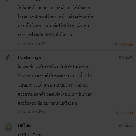
วินจัดมันอีกกกกกก เอามันอีก เอาให้มันตาย
ไปเลย สงสารวินโว้ยยย วินต้องเข้มแข็งนะ คือ
ตอนนี้ในใจคนอ่านไม่เชียร์โฬมใดๆ แล้ว ทุก
การกระทำขัดกับสิ่งที่คิดในใจมาก
จากตอน: ตอนที่27
ตอบกลับ
Everlastingly
6 ปีที่แล้ว
ข้อแรกคือ เกลียดอิพี่โฬม ถ้าพี่มึงรักน้องจริง
มึงคงจะห่วงความรู้สึกของเขามากกว่านี้ ไม่ใช่
ปล่อยเขาไปแล้วค่อยมาเคลียร์ เวลารอคอย
และความอดกลั้นของแต่ละคนไม่เท่ากันหรอก
และข้อสอง คือ อยากตบนังครีมมาก
จากตอน: ตอนที่26
ตอบกลับ
Dil𝙻ine
6 ปีที่แล้ว
คาสิโน ? รึป่าว