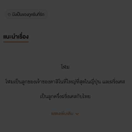
มึงเป็นของกูครับที่รัก
แนะนำเรื่อง
โฬม
โฬมเป็นลูกของเจ้าของคาสิโนที่ใหญ่ที่สุดในญี่ปุ่น และฝรั่งเศส
เป็นลูกครึ่งฝรั่งเศสกับไทย
เรียนบริหาร ปี3
แสดงเพิ่มเติม
ในมหาลัยแห่งหนึ่งในไทย