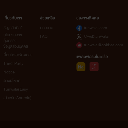
เกี่ยวกับเรา
ช่วยเหลือ
ช่องทางติดต่อ
ธัญวลัยคือ?
บทความ
tunwalai.com
นโยบายการ
FAQ
@webtunwalai
คุ้มครอง
tunwalai@ookbee.com
ข้อมูลส่วนบุคคล
เงื่อนไขและข้อตกลง
แพลตฟอร์มในเครือ
Third-Party
Notice
ดาวน์โหลด
Tunwalai Easy
(สำหรับ Android)