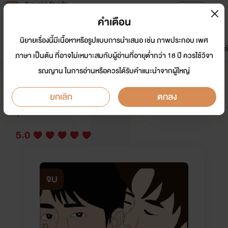
Tunwalai ธัญวลัย
เปิดแอป
เพื่อประสบการณ์ที่ดีกว่าบนมือถือ
คำเตือน
เข้าสู่ระบบ
นิยายเรื่องนี้มีเนื้อหาหรือรูปแบบการนำเสนอ เช่น ภาพประกอบ เพศ
มาใหม่
หน้าแรก
นิยาย
อีบุ๊ก
การ์ตูน
ดรีมแชท
ธัญลิสต์
ภาษา เป็นต้น ที่อาจไม่เหมาะสมกับผู้อ่านที่อายุต่ำกว่า 18 ปี ควรใช้วิจา
รณญาน ในการอ่านหรือควรได้รับคำแนะนำจากผู้ใหญ่
You are mine มึงเป็นของกู (End)
ยกเลิก
ตกลง
นักเขียน:
๋SunF.Jellyfish
Y
5.0
จบ