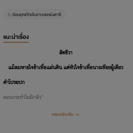
ย้อนยุค#ไทยโบราณ#แฟนตาซี
แนะนำเรื่อง
สัตชีวา
แม้ลมหายใจข้าเพื่อแผ่นดิน แต่หัวใจข้าเพื่อนางเพียงผู้เดียว
คำโปรยปก
ตอนกระทำใยมิกลัว”
“มิได้กลัวเสียหน่อย”
แสดงเพิ่มเติม
พระองค์ชายศุภราชชาติบดินทรยกยิ้มมุมปากมองท่าทางหลบ