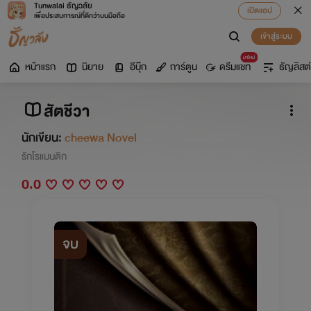
Tunwalai ธัญวลัย
เปิดแอป
เพื่อประสบการณ์ที่ดีกว่าบนมือถือ
เข้าสู่ระบบ
มาใหม่
หน้าแรก
นิยาย
อีบุ๊ก
การ์ตูน
ดรีมแชท
ธัญลิสต์
สัตชีวา
นักเขียน:
cheewa Novel
รักโรแมนติก
0.0
จบ