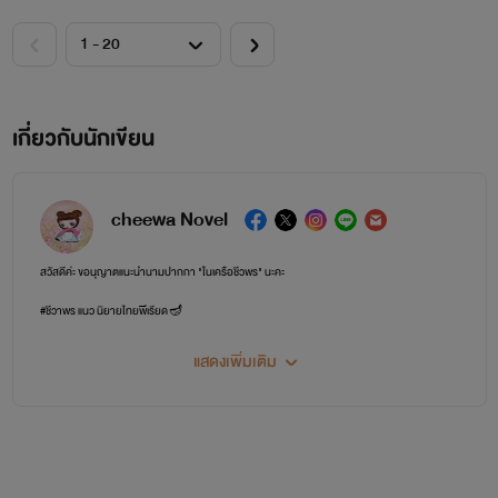
เกี่ยวกับนักเขียน
cheewa Novel
สวัสดีค่ะ ขอนุญาตแนะนำนามปากกา "ในเครือชีวพร" นะคะ
#ชีวาพร แนว นิยายไทยพีเรียด🪔
#ชงเมิ่ง แนว นิยายจีนโบราณ🏮
แสดงเพิ่มเติม
#ชัชวาลย์ แนว นิยายโรมานซ์/นิยายอิโรติก👙
#เฉินคุน แนว นิยายจีนโบราณ ชุดยาว⛩️