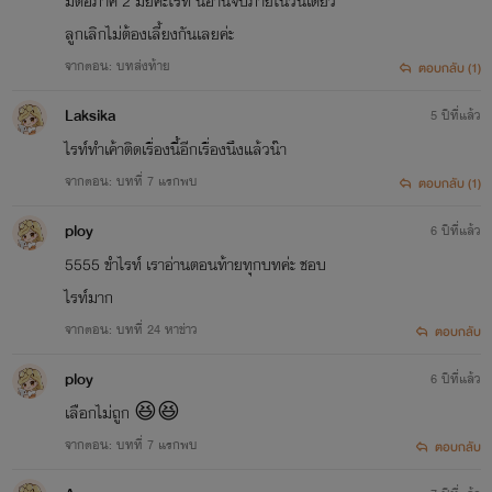
มีต่อภาค 2 มั้ยคะไรท์ นี่อ่านจบภายในวันเดียว
ลูกเลิกไม่ต้องเลี้ยงกันเลยค่ะ
จากตอน: บทส่งท้าย
ตอบกลับ (1)
Laksika
5 ปีที่แล้ว
ไรท์ทำเค้าติดเรื่องนี้อีกเรื่องนึงแล้วน๊า
จากตอน: ​บทที่ 7 แรกพบ
ตอบกลับ (1)
ploy
6 ปีที่แล้ว
5555 ขำไรท์ เราอ่านตอนท้ายทุกบทค่ะ ชอบ
ไรท์มาก
จากตอน: บทที่ 24 หาข่าว
ตอบกลับ
ploy
6 ปีที่แล้ว
เลือกไม่ถูก 😆😆
จากตอน: ​บทที่ 7 แรกพบ
ตอบกลับ