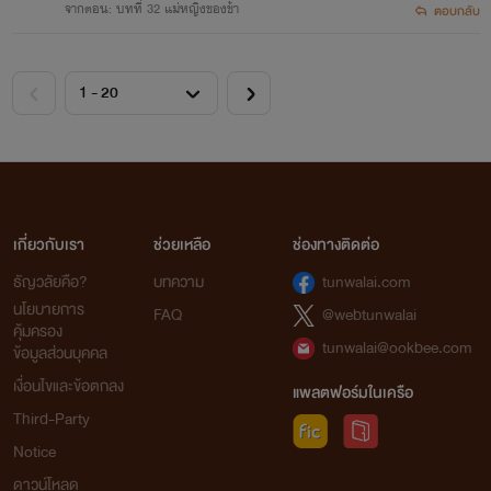
จากตอน: บทที่ 32 แม่หญิงของข้า
ตอบกลับ
เกี่ยวกับเรา
ช่วยเหลือ
ช่องทางติดต่อ
ธัญวลัยคือ?
บทความ
tunwalai.com
นโยบายการ
FAQ
@webtunwalai
คุ้มครอง
tunwalai@ookbee.com
ข้อมูลส่วนบุคคล
เงื่อนไขและข้อตกลง
แพลตฟอร์มในเครือ
Third-Party
Notice
ดาวน์โหลด