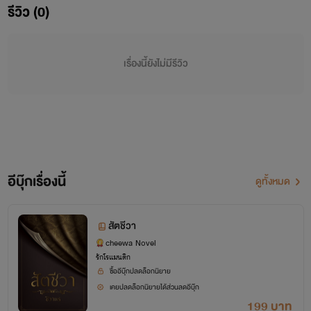
หลีกความผิดประหนึ่งเด็กน้อยของแม่หญิงตรงหน้า อารมณ์ขุ่น
รีวิว (0)
มัวเมื่อครู่หายเป็นปลิดทิ้ง
เรื่องนี้ยังไม่มีรีวิว
“มิรู้จักโตจริงๆ”
“โตแล้วเจ้าค่ะ”
เป็นครั้งที่สองที่นางถูกเขาว่ากล่าวเป็นเด็กน้อย ดวงตาหวานเงย
ขึ้นสบดวงตาคมแสงตะวันยามเย็นกระทบแผ่นน้ำสะท้อนภาพ
อีบุ๊กเรื่องนี้
ดูทั้งหมด
ใบหน้าหวานช่ำน้ำชวนหลงใหล สะกดสายตาคมให้จดจ้องจนมิ
อาจละสายตา
สัตชีวา
cheewa Novel
“โตแล้วจริงๆเสียด้วย”
รักโรแมนติก
ซื้ออีบุ๊กปลดล็อกนิยาย
เคยปลดล็อกนิยายได้ส่วนลดอีบุ๊ก
199 บาท