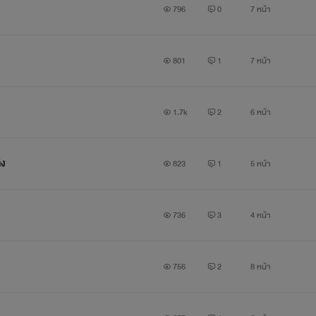
796
0
7 หน้า
801
1
7 หน้า
1.7k
2
6 หน้า
ิง
823
1
5 หน้า
มตอนนี้ ที่แต่งจบแล้ว หรือ พิมพ์หาชื่อนามปากกาของโมได้เลยจ
736
3
4 หน้า
1 ลูกคนโตของปีศาจ
2 ก็แค่เด็กที่ถูกเก็บมาเลี้ยง
756
2
8 หน้า