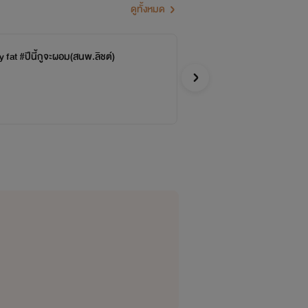
ดูทั้งหมด
ะ!! โมจะได้ปรับปรุ่งแก้ไขให้
 fat #ปีนี้กูจะผอม(สนพ.ลิชต์)
My
จบ
HiMe
รักวัยรุ่
e=tab_all&search=HiMemoe