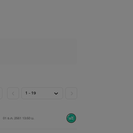
เศษ ทุกอย่างที่เขามอบให้ คำปลอบโยนที่
ยง' หรือ อ่านฟรีในเรื่อง 'ก็แค่เด็กที่ถูก
01 ธ.ค. 2561 13:50 น.
ขึ้น!!!