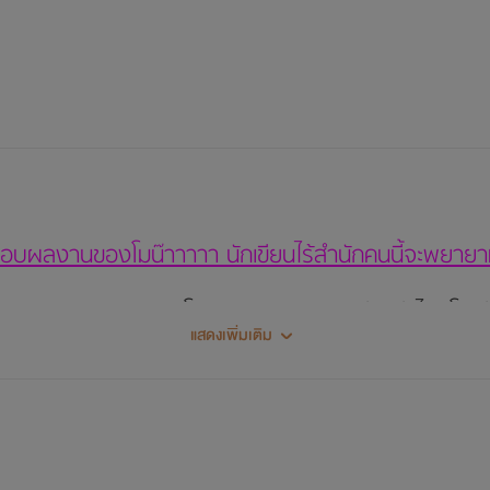
ชอบผลงานของโมน๊าาาาา นักเขียนไร้สำนักคนนี้จะพยายา
MeMOE หรือ ฮิเมะโมเอะ บางคนอาจจะอ่านว่าไฮมีโม(ฮ่าๆ)
แสดงเพิ่มเติม
ซึ่งไม่ได้เกี่ยวข้องกับชื่อเล่นจริงๆของโมเลย
มเอะอยู่! แนวที่โมแต่งจึงเป็นแนวอบอุ่นหัวใจ น่ารัก ฟิ