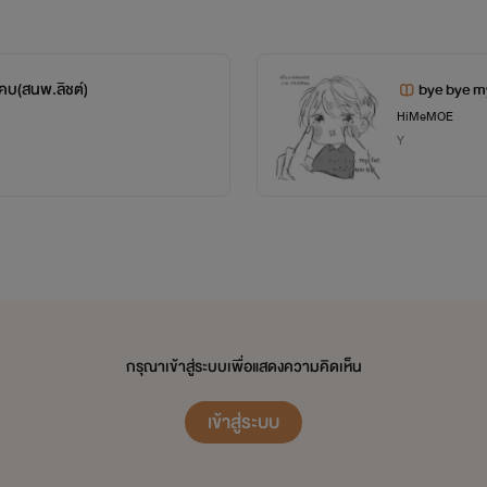
ักอ่านตัดสินกันอีกทีเนอะ) เพื่อนๆสามารถติชมคอมเม้นได้เลยจ๊
เด็กๆล็อตต่อไปดีขึ้น!
ห้คบ(สนพ.ลิชต์)
bye bye my
HiMeMOE
Y
ด้วยรัก จากโม
สนับสนุนงานของโมได้ที่!!!
กรุณาเข้าสู่ระบบเพื่อแสดงความคิดเห็น
E-BOOK
เข้าสู่ระบบ
om/index.php?action=SearchBook&page_no=1&typ