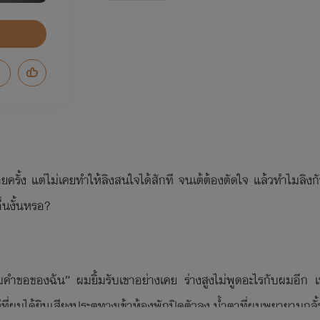
ายครั้ง แต่ไม่เคยทำให้ลิงสนใจได้สักที จนเต้ต้องตัดใจ แล้วทำไมลิง
่นงั้นหรอ?
คำขอของฉัน” ผมยิ้มรับเขาอย่างเคย ร่างสูงไม่พูดอะไรกับผมอีก เ
ผมได้ยินเสียงประตูทางเข้าห้องพักปิดตัวลง น้ำตาที่ผมพยายามกลั้