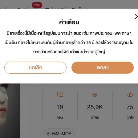
มาใหม่
การ์ตูน
ดรีมแชท
ธัญลิสต์
ค้นหา
คำเตือน
นิยายเรื่องนี้มีเนื้อหาหรือรูปแบบการนำเสนอ เช่น ภาพประกอบ เพศ ภาษา
แมวน้อยที่หมดแรง
เป็นต้น ที่อาจไม่เหมาะสมกับผู้อ่านที่อายุต่ำกว่า 18 ปี ควรใช้วิจารณญาน ใน
การอ่านหรือควรได้รับคำแนะนำจากผู้ใหญ่
นักเขียน:
HiMeMOE
ยกเลิก
ตกลง
Y
0.0
19
25.9K
75
ตอน
เข้าชม
ถูกใจ
HiMeMOE