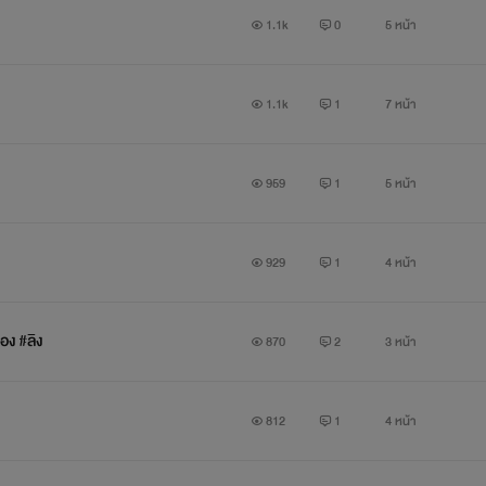
1.1k
0
5 หน้า
ล่อยอีบุ๊คแบบเรื่องก่อนๆ แต่จะติดเหรียญในตอนที่เห็นสมควรแทนค่ะ เพื่อ
1.1k
1
7 หน้า
เพื่อนๆสามารถเข้าไปพูดคุยกับโมผ่านทางเพจเฟสบุ๊คได้ที
959
1
5 หน้า
https://www.facebook.com/HiMeMOEmew
929
1
4 หน้า
้อง #ลิง
870
2
3 หน้า
พจของโมด้วยน่าาาาา ปล.ตามอ่านทุกคอมเม้นนะ!! ขอบคุณที่สนับสน
หนึ่งคอมเม้น ต่อ หนึ่งกำลังใจน่าาาา
812
1
4 หน้า