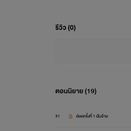
เพราะมั่นใจว่าสิ่งที่ได้ยินตอนกอ
รีวิว (0)
เขาเอ่ยข้างหู น้ำเสียงที่อบอุ่น รสจูบท
แต่สุดท้ายมันก็ไม่ใช่ความรัก...
ตอนนิยาย (
19
)
เรื่องนี้เป็นเรื่องตามรีเควสของเพื่อนๆหล
#1
อ่อยครั้งที่ 1 ฝันร้าย
หากแต่