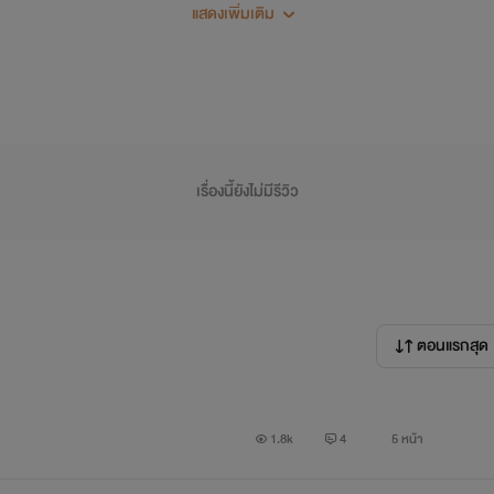
แสดงเพิ่มเติม
ด เสียงหัวใจที่เต้นแรงจนน่ากลัว การเอาใจใส่ที่ทำราวกับผมเป็นคนพิ
ี่หอมหวาน มันทำให้ผมเชื่อว่าเขารักผม...
เรื่องนี้ยังไม่มีรีวิว
ตอนแรกสุด
ายๆคนที่ขอกันเข้ามา คนที่อ่านอีบุ๊คในเรื่อง 'ก็แค่เด็กที่ถูกเก็บมาเลี้
เก็บมาเลี้ยง' ก็สามารถเขามาอ่านเรื่องนี้แบบต่อเนื้องได้เลยจ้า!!!!
1.8k
4
5 หน้า
อ่านตอนพิเศษแบบเต็มในเรื่อง 'ก็แค่เด็กที่ถูกเก็บมาเลี้ยง' จะฟินมาก