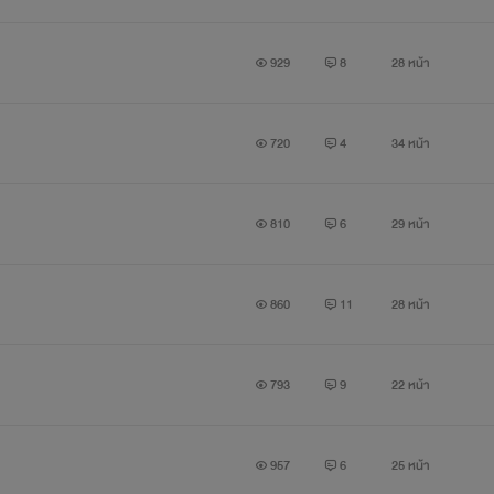
ตว์ได้ ของฝาก “คุณอาสองของป่าไม้” ไว้ในอ้อมอกอ้อมใจด้วยค่ะ
929
8
28 หน้า
720
4
34 หน้า
810
6
29 หน้า
860
11
28 หน้า
793
9
22 หน้า
957
6
25 หน้า