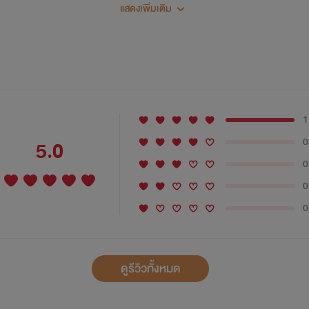
แสดงเพิ่มเติม
แล้ว ฉันจะปกป้องและดูแลเธอ...ดีมั้ย”
1
0
5.0
หมือนจะหยาบกว่ามือของพนาเสียอีกลงบนมือบางนุ่ม ทันทีที่มือป่าไม
0
างๆ ให้เจ้าของมือ
0
0
ดูรีวิวทั้งหมด