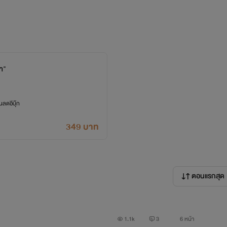
 ป้า น้า อา ปู่ ย่า ตา และยายเยอะแยะไปหมด เพราะคนในหมูบ้านที่เขา
ี่เอารู้สึกว่าพอได้เรียกแบบนั้นแล้วหัวใจก็เผลอเต้นแรง ความอบ
่า"
เลี้ยงรักษาบาดแผลในใจ
ลดอีบุ๊ก
 จริงอย่างที่อาสองของป่าไม้บอกไว้ว่าเขาจะไม่ฝันร้าย เพราะเมื่อหล
349 บาท
ตอนแรกสุด
ยเรื่องแรกของไวท์รูมด้วยนะคะ เป็นแนวเดียวกับเรื่อง “ฤดูฝนที่ผมตา
1.1k
3
6 หน้า