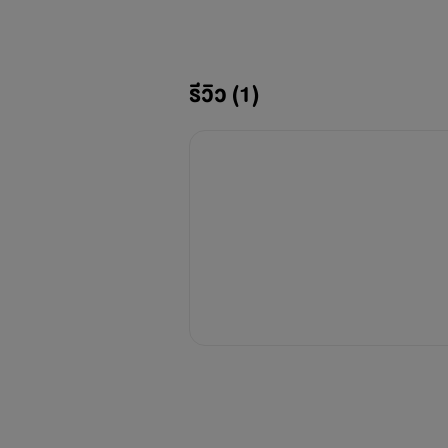
“อย่ามาได้ใจนัก!!!”
รีวิว (1)
พนา (สอง)
“ในเมื่อฉันเป็นเจ้าของชีวิตของเธอ
ป่าไม้ค่อยๆ วางมือของตัวเองที่เ
เอาไว้ เขาออกแรงกำก่อนที่จะขยับยิ้มบ
“เธอเป็นของฉันแล้วป่าไม้”
ไอศูรย์ กลิ่นไพร (ป่าไม้)