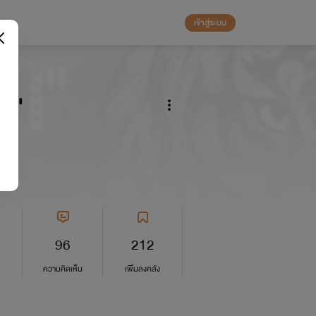
เข้าสู่ระบบ
่า"
96
212
ความคิดเห็น
เพิ่มลงคลัง