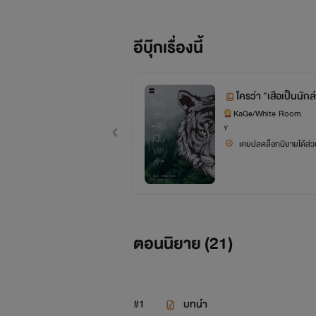
“อาสอง”
อีบุ๊กเรื่องนี้
ป่าไม้รู้สึกแปลกไม่น้อย เขามีลุง
อย่างสนิทสนม แต่มีแค่อาสองเท่านั้นท
ใครว่า "เสือเป็นนักล
ไว้ไม่ต่างจากสายน้ำอุ่นที่ไหลรินหล่อ
KaGe/White Room
Y
“อาสองของป่าไม้”
เคยปลดล็อกนิยายได้ส่วน
ป่าไม้ยิ้มบางๆ แล้วค่อยๆ หลับตาลง
เลย
White Room
ตอนนิยาย (
21
)
สวัสดีค่ะ “ไวท์รูม” ค่ะ ขอฝากนิยา
#1
บทนำ
KaGe