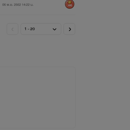
06 พ.ย. 2562 14:22 น.
300
นนะคะ หุๆ )