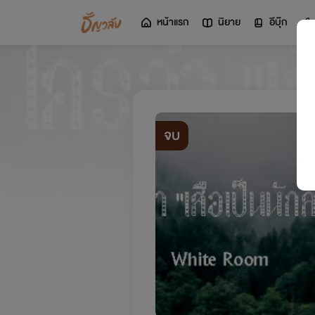
หน้าแรก
นิยาย
อีบุ๊ก
จบ