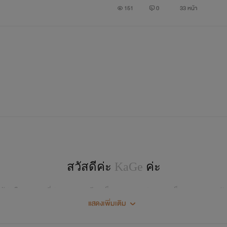
151
0
33 หน้า
สวัสดีค่ะ
KaGe
ค่ะ
แม้ว่าในภาษาญี่ปุ่นจะออกเสียงเป็นคาเงะ แต่เราขอเป็น คาเกะละกั
แสดงเพิ่มเติม
สามาถเข้ามาคุยเล่นกันได้ในเพจนะคะ