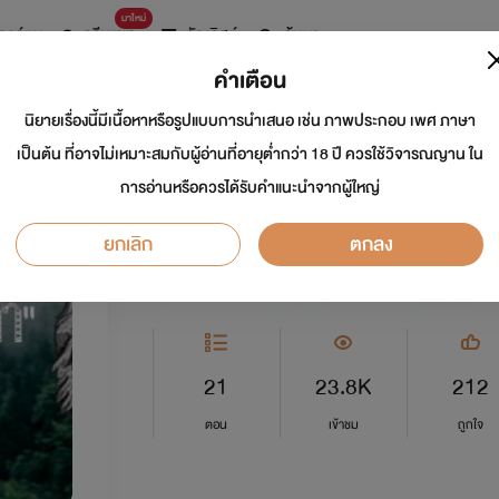
มาใหม่
การ์ตูน
ดรีมแชท
ธัญลิสต์
ค้นหา
คำเตือน
นิยายเรื่องนี้มีเนื้อหาหรือรูปแบบการนำเสนอ เช่น ภาพประกอบ เพศ ภาษา
ใครว่า "เสือเป็นนักล
เป็นต้น ที่อาจไม่เหมาะสมกับผู้อ่านที่อายุต่ำกว่า 18 ปี ควรใช้วิจารณญาน ใน
การอ่านหรือควรได้รับคำแนะนำจากผู้ใหญ่
นักเขียน:
KaGe/White Room
ยกเลิก
ตกลง
Y
5.0
21
23.8K
212
ตอน
เข้าชม
ถูกใจ