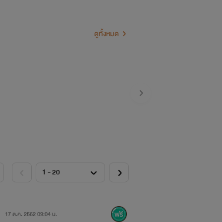
รู้จักแทบทุกคนแล้วได้เรียกคนเหล่านั้น
ดูทั้งหมด
อุ่นประหลาดค่อยๆ ครอบคลุมหัวใจของเอา
ับตาลงแล้วจมสู่นิทราเขาก็ไม่ฝันร้ายอีก
ย” ของ
17 ต.ค. 2562 09:04 น.