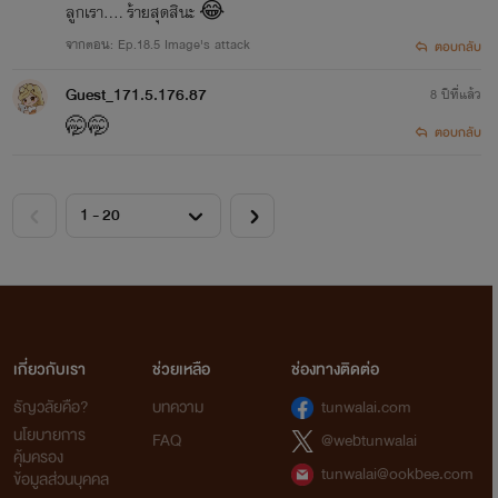
ลูกเรา.... ร้ายสุดสินะ 😂
จากตอน: Ep.18.5 Image's attack
ตอบกลับ
Guest_171.5.176.87
8 ปีที่แล้ว
🤭🤭
ตอบกลับ
เกี่ยวกับเรา
ช่วยเหลือ
ช่องทางติดต่อ
ธัญวลัยคือ?
บทความ
tunwalai.com
นโยบายการ
FAQ
@webtunwalai
คุ้มครอง
tunwalai@ookbee.com
ข้อมูลส่วนบุคคล