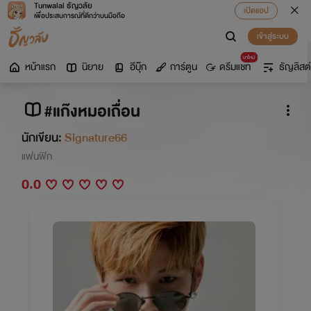
Tunwalai ธัญวลัย
เปิดแอป
เพื่อประสบการณ์ที่ดีกว่าบนมือถือ
เข้าสู่ระบบ
มาใหม่
หน้าแรก
นิยาย
อีบุ๊ก
การ์ตูน
ดรีมแชท
ธัญลิสต์
#แก๊งหมอเถื่อน
นักเขียน:
Signature66
แฟนฟิก
0.0