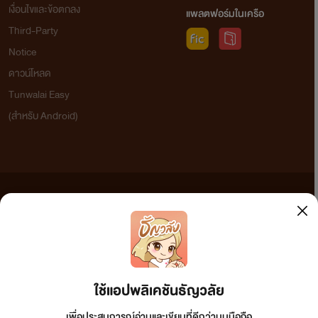
เงื่อนไขและข้อตกลง
แพลตฟอร์มในเครือ
Third-Party
Notice
ดาวน์โหลด
Tunwalai Easy
(สำหรับ Android)
ข้อความที่ท่านได้อ่านจากเว็บไซต์นี้เกิดจากการเขียนโดยสาธารณชนและเผยแพร่โดยอัตโนมัติ ผู้ดูแล
เว็บไซต์แห่งนี้ไม่ได้เห็นด้วยและไม่ขอรับผิดชอบต่อข้อความใดๆ ทั้งสิ้น ดังนั้นผู้อ่านทุกท่านโปรดใช้
วิจารณญาณในการกลั่นกรองด้วยตนเอง และหากท่านพบข้อความใดๆ ที่ขัดต่อกฎหมายและศีลธรรม
กรุณาแจ้งมาที่ tunwalai@ookbee.com เพื่อทีมงานจะได้ดำเนินการในทันที ทั้งนี้ ทางเว็บไซต์ขอสงวน
ลิขสิทธิ์ตามพระราชบัญญัติลิขสิทธิ์ (ฉบับเพิ่มเติม) พ.ศ.2558
ใช้แอปพลิเคชันธัญวลัย
เพื่อประสบการณ์อ่านและเขียนที่ดีกว่าบนมือถือ