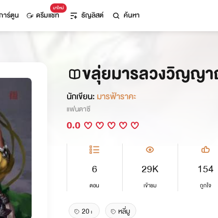
มาใหม่
การ์ตูน
ดรีมแชท
ธัญลิสต์
ค้นหา
ขลุ่ยมารลวงวิญญ
นักเขียน:
มารฟ้าราคะ
แฟนตาซี
0.0
6
29K
154
ตอน
เข้าชม
ถูกใจ
20+
หลี่มู