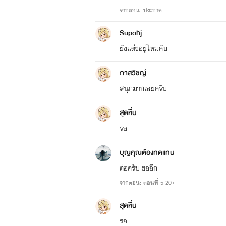
จากตอน: ประกาศ
Supohj
ยังแต่งอยู่ไหมคับ
ภาสวิชญ์
สนุกมากเลยครับ
สุดหื่น
รอ
บุญคุณต้องทดแทน
ต่อครับ ขออีก
จากตอน: ตอนที่ 5 20+
สุดหื่น
รอ