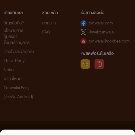
เกี่ยวกับเรา
ช่วยเหลือ
ช่องทางติดต่อ
ธัญวลัยคือ?
บทความ
tunwalai.com
นโยบายการ
FAQ
@webtunwalai
คุ้มครอง
tunwalai@ookbee.com
ข้อมูลส่วนบุคคล
เงื่อนไขและข้อตกลง
แพลตฟอร์มในเครือ
Third-Party
Notice
ดาวน์โหลด
Tunwalai Easy
(สำหรับ Android)
ข้อความที่ท่านได้อ่านจากเว็บไซต์นี้เกิดจากการเขียนโดยสาธารณชนและเผยแพร่โดยอัตโนมัติ ผู้ดูแล