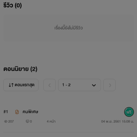
รีวิว (0)
ใครมันจะทำแบบนั้นกับคนที่เราไม่รู้กรรมของเขาทำไม?
เรื่องนี้ยังไม่มีรีวิว
เรื่องราวนี้เกี่ยวกับภาระหน้าที่ของชายคนหนึ่งที่ต้องมาแบก
รับในสิ่งที่ตัวเองไม่เคยได้รับรู้อะไรมาก่อน
เขาต้องเรียนรู้ถึงการกระทำทั้งหมดนี้ด้วยตัวเขาเอง...และไม่
ตอนนิยาย (
2
)
สามารถเล่าให้ใครฟังได้นอกจากคนในลัทธิเท่านั้น
ตอนแรกสุด
#1
คนพิเศษ
207
0
4 หน้า
04 พ.ย. 2561 15:08 น.