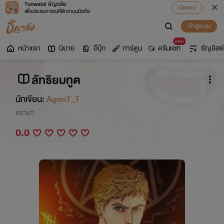
Tunwalai ธัญวลัย
เปิดแอป
เพื่อประสบการณ์ที่ดีกว่าบนมือถือ
เข้าสู่ระบบ
มาใหม่
หน้าแรก
นิยาย
อีบุ๊ก
การ์ตูน
ดรีมแชท
ธัญลิสต์
ลัทธิยมทูต
นักเขียน:
AgenT_T
ดราม่า
0.0