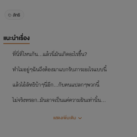
ลัทธิ
แนะนำเรื่อง
ที่นี่ที่ไหนกัน...แล้วนี่มันเกิดอะไรขึ้น?
ทำไมอยู่ๆฉันถึงต้องมาแบกรับภาระอะไรแบบนี้
แล้วไอ้ลัทธิบ้าๆนี่อีก...กับคนแปลกๆพวกนี้
ไม่จริงหรอก..มันอาจเป็นแค่ความฝันเท่านั้น...
การเป็นผู้เก็บเกี่ยววิญญาณมันไม่ใช่เรื่องที่ต้องมาล้อเล่น
แสดงเพิ่มเติม
นะ...ฉันไม่ได้ยากฆ่าใครทั้งนั้นแหละ...