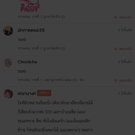
จากตอน: บทที่ 2 ถูกตาต้องใจ (2)
ตอบกลับ
ผักกาดดอง/ZS
5 ปีที่แล้ว
รอค่ะ
จากตอน: บทที่ 2 ถูกตาต้องใจ (2)
ตอบกลับ
Chonticha
5 ปีที่แล้ว
รอค่ะ
จากตอน: บทที่ 1: เลขานุการหน้ามอม [5] - จบ
ตอบกลับ
คณานางค์
นักเขียน
5 ปีที่แล้ว
ไรท์อัปหลายเรื่องน้า เพิ่งกลับมาเขียนนิยายได้
ก็เขียนรัวมากค่ะ 555 เลขาบำเรอชีค (แนว
ทะเลทราย ชีค) หัวใจลังเลรัก (แนวโรแมนติก
ขำๆ) ก้อนหินกลิ่นดอกไม้ (แนวดราม่า) ขอฝาก