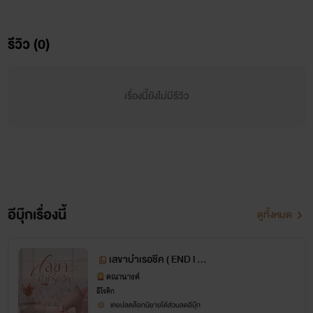
รีวิว (0)
เรื่องนี้ยังไม่มีรีวิว
อีบุ๊กเรื่องนี้
ดูทั้งหมด
เลขาบำเรอชีค ( END l ติด
เหรียญ )
คณานางค์
อีโรติก
เคยปลดล็อกนิยายได้ส่วนลดอีบุ๊ก