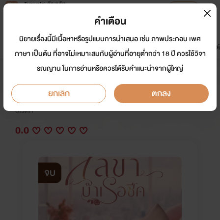
Tunwalai ธัญวลัย
เปิดแอป
เพื่อประสบการณ์ที่ดีกว่าบนมือถือ
คำเตือน
เข้าสู่ระบบ
นิยายเรื่องนี้มีเนื้อหาหรือรูปแบบการนำเสนอ เช่น ภาพประกอบ เพศ
มาใหม่
หน้าแรก
นิยาย
อีบุ๊ก
การ์ตูน
ดรีมแชท
ธัญลิสต์
ภาษา เป็นต้น ที่อาจไม่เหมาะสมกับผู้อ่านที่อายุต่ำกว่า 18 ปี ควรใช้วิจา
รณญาน ในการอ่านหรือควรได้รับคำแนะนำจากผู้ใหญ่
เลขาบำเรอชีค ( END l ติดเหรียญ )
ยกเลิก
ตกลง
นักเขียน:
คณานางค์
อีโรติก
0.0
จบ