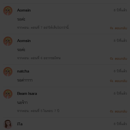
Aomsin
8 ปีที่แล้ว
รอค่ะ
จากตอน: ตอนที่ 7 อย่าให้เจ็บไปกว่านี้
ตอบกลับ
Aomsin
8 ปีที่แล้ว
รอค่ะ
จากตอน: ตอนที่ 6 อยากขอโทษ
ตอบกลับ
natcha
8 ปีที่แล้ว
รอค่าาาาา
ตอบกลับ
เดียร์น่า แอนเจลโล่
Beam Isara
8 ปีที่แล้ว
นอจ้าา
อายุ 7 ปี สาวน้อยที่ป่วยเป็นโรคหัวใจตั้งแต่เกิด เข้าออกโรงพย
จากตอน: ตอนที่ 5 ในรอบ 7 ปี
ตอบกลับ
บาลเป็นว่าเล่น แต่ยังดีที่เธอยังเข้มแข็งต่อสู้กับสิ่งเป็น และเปรียบ
iTa
8 ปีที่แล้ว
เสมือนโลกทั้งใบของชายหนุ่ม ไม่รู้ว่าหากขาดลูกสาวสุดที่รักไป