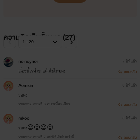
อายุ 34 ปี นางแบบสาวชาวรัสเซียที่มาทำงานอยูฮ่องกง คบหา
กับเซนมานานถึง 5 ปี นางแบบใสๆ สไตล์นางเองแต่จะมีซักกี่คน
ความคิดเห็นทั้งหมด (
27
)
ที่รู้ธาตุแท้ของเธอว่าเป็นยังไง
noinoynoi
7 ปีที่แล้ว
"เขาเป็นของพี่!! พี่ว่าน้องเกลกลับไปอยู่ในที่ของตัวเองจะดีกว่า
เรื่องนี้ไรท์ เท แล้วใช่ไหมคะ
ตอบกลับ
นะ"
Aomsin
8 ปีที่แล้ว
รอค่ะ
จากตอน: ตอนที่ 8 เพราะพี่คนเดียว
ตอบกลับ
mkoo
8 ปีที่แล้ว
รอค่ะ😉😉😉😉
จากตอน: ตอนที่ 7 อย่าให้เจ็บไปกว่านี้
ตอบกลับ