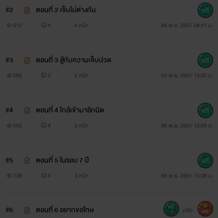
#2
ตอนที่ 2 เจ็บไม่ต่างกัน
612
4
4 หน้า
04 พ.ย. 2561 04:41 น.
เซน แอนเจลโล่
#3
ตอนที่ 3 สู้กับความเจ็บปวด
อายุ 34 ปี นักธุรกิจค้าเพชร โรงแรมหรูระดับ 5 ดาว และเจ้าของ
583
3
2 หน้า
04 พ.ย. 2561 13:35 น.
เหมืองแร่รายใหญ่ในฮ่องกง หนุ่มลูกครึ่งอังกฤษ-ฮ่องกง ที่มี
ความหลังมากมาย ไม่แม้จะเปิดเผยให้ใครได้รับรู้นอกเสียจาก
#4
ตอนที่ 4 ใกล้เข้ามาอีกนิด
เคน ลูกน้องคนสนิทที่โตมาด้วยกัน
555
4
3 หน้า
06 พ.ย. 2561 12:09 น.
#5
ตอนที่ 5 ในรอบ 7 ปี
"เกล.....พี่ว่า เราจบกันแค่นี้เถอะนะ"
738
4
3 หน้า
08 พ.ย. 2561 13:38 น.
#6
ตอนที่ 6 อยากขอโทษ
หรือ
400