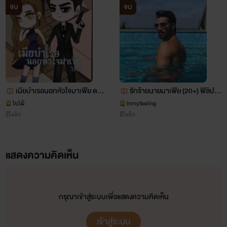
จบ
จบ
เมียบำเรอนอกหัวใจมาเฟีย ดรา
รักร้ายนายมาเฟีย (20+) ฟิลิปx
ม่า NC25 +++++
พิมมาดา
ใบไม้
Inmyfeeling
อีโรติก
อีโรติก
แสดงความคิดเห็น
กรุณาเข้าสู่ระบบเพื่อแสดงความคิดเห็น
เข้าสู่ระบบ
เคธี่ บลูวิ่ง