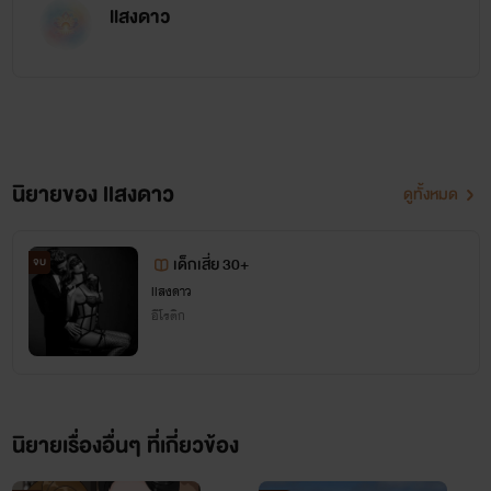
อายุ 31 ปี หญิงสาวชาวอิตาลีที่อ่อนหวานในวันนั้นกลับกลาย
llสงดาว
เป็นคนที่สู้คนและต้องต่อสู้กับโรคซึมเศร้าที่เธอต้องเผชิญมันมา
นานกว่า 7 ปี หลังจากเจอกับเหตุการณ์ร้ายๆที่มันฝังรากลึกลงไป
ในใจเธอ คอยแต่ตอกย้ำให้เธอเจ็บปวดเมื่อนึกถึง
นิยายของ llสงดาว
ดูทั้งหมด
"เกลรักพี่เซน ได้ยินไหมว่าเกลรักพี่ ฮือๆฮือๆ.."
เด็กเสี่ย 30+
จบ
llสงดาว
อีโรติก
นิยายเรื่องอื่นๆ ที่เกี่ยวข้อง