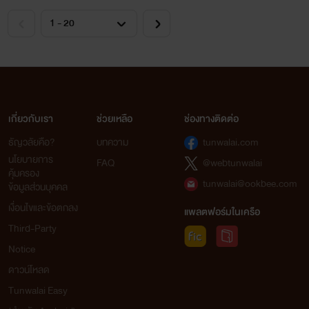
เกี่ยวกับเรา
ช่วยเหลือ
ช่องทางติดต่อ
ธัญวลัยคือ?
บทความ
tunwalai.com
นโยบายการ
FAQ
@webtunwalai
คุ้มครอง
tunwalai@ookbee.com
ข้อมูลส่วนบุคคล
เงื่อนไขและข้อตกลง
แพลตฟอร์มในเครือ
Third-Party
Notice
ดาวน์โหลด
Tunwalai Easy