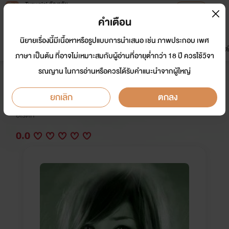
Tunwalai ธัญวลัย
เปิดแอป
เพื่อประสบการณ์ที่ดีกว่าบนมือถือ
คำเตือน
เข้าสู่ระบบ
นิยายเรื่องนี้มีเนื้อหาหรือรูปแบบการนำเสนอ เช่น ภาพประกอบ เพศ
มาใหม่
หน้าแรก
นิยาย
อีบุ๊ก
การ์ตูน
ดรีมแชท
ธัญลิสต์
ภาษา เป็นต้น ที่อาจไม่เหมาะสมกับผู้อ่านที่อายุต่ำกว่า 18 ปี ควรใช้วิจา
รณญาน ในการอ่านหรือควรได้รับคำแนะนำจากผู้ใหญ่
ลมหวนรัก
ยกเลิก
ตกลง
นักเขียน:
llสงดาว
อีโรติก
0.0