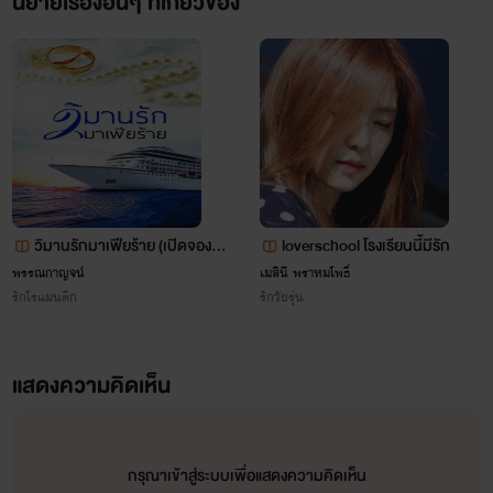
นิยายเรื่องอื่นๆ ที่เกี่ยวข้อง
วิมานรักมาเฟียร้าย (เปิดจองหนั
loverschool โรงเรียนนี้มีรัก
งสือทำมือ+อีบุ๊ค)
พรรณกาญจน์
เมสินี พราหมโพธิ์
รักโรแมนติก
รักวัยรุ่น
แสดงความคิดเห็น
กรุณาเข้าสู่ระบบเพื่อแสดงความคิดเห็น