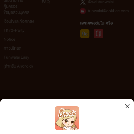
นโยบายการ
FAQ
@webtunwalai
คุ้มครอง
tunwalai@ookbee.com
ข้อมูลส่วนบุคคล
เงื่อนไขและข้อตกลง
แพลตฟอร์มในเครือ
Third-Party
Notice
ดาวน์โหลด
Tunwalai Easy
(สำหรับ Android)
ข้อความที่ท่านได้อ่านจากเว็บไซต์นี้เกิดจากการเขียนโดยสาธารณชนและเผยแพร่โดยอัตโนมัติ ผู้ดูแล
เว็บไซต์แห่งนี้ไม่ได้เห็นด้วยและไม่ขอรับผิดชอบต่อข้อความใดๆ ทั้งสิ้น ดังนั้นผู้อ่านทุกท่านโปรดใช้
วิจารณญาณในการกลั่นกรองด้วยตนเอง และหากท่านพบข้อความใดๆ ที่ขัดต่อกฎหมายและศีลธรรม
กรุณาแจ้งมาที่ tunwalai@ookbee.com เพื่อทีมงานจะได้ดำเนินการในทันที ทั้งนี้ ทางเว็บไซต์ขอสงวน
ลิขสิทธิ์ตามพระราชบัญญัติลิขสิทธิ์ (ฉบับเพิ่มเติม) พ.ศ.2558