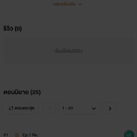
"เอาไปเอามา"
แสดงเพิ่มเติม
ดันได้
รีวิว (0)
ผัว
มา
เรื่องนี้ยังไม่มีรีวิว
เเทนสะงั้น
ตอนนิยาย (
25
)
ตอนแรกสุด
#1
Ep.1 Re.