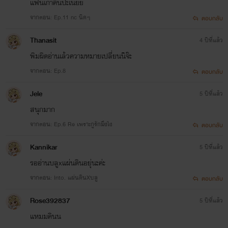
แฟนเก่าคินป่ะเนี่ยย
จากตอน: Ep.11 nc นิดๆ
ตอบกลับ
Thanasit
4 ปีที่แล้ว
พิมผิดอ่านเล้วความหมายเปลี่ยนนิจ๊ะ
จากตอน: Ep.8
ตอบกลับ
Jele
5 ปีที่แล้ว
สนุกมาก
จากตอน: Ep.6 Re เพราะกูรักมึงไง
ตอบกลับ
Kannikar
5 ปีที่แล้ว
รออ่านบลูxแผ่นดินอยุ่นะค่ะ
จากตอน: Into. แผ่นดินXบลู
ตอบกลับ
Rose392837​
5 ปีที่แล้ว
แหมมคินน