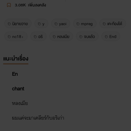
3.08K
เพิ่มลงคลัง
นิยายวาย
y
yaoi
mpreg
เคะท้องได้
nc18+
อริ
หลงเมีย
จบเเล้ว
End
แนะนำเรื่อง
En
chant
หลงเมีย
ผมเเค่จะมาเคลียร์กับอริเก่า