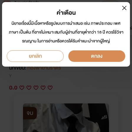
Tunwalai ธัญวลัย
เปิดแอป
เพื่อประสบการณ์ที่ดีกว่าบนมือถือ
คำเตือน
เข้าสู่ระบบ
นิยายเรื่องนี้มีเนื้อหาหรือรูปแบบการนำเสนอ เช่น ภาพประกอบ เพศ
มาใหม่
หน้าแรก
นิยาย
อีบุ๊ก
การ์ตูน
ดรีมแชท
ธัญลิสต์
ภาษา เป็นต้น ที่อาจไม่เหมาะสมกับผู้อ่านที่อายุต่ำกว่า 18 ปี ควรใช้วิจา
รณญาน ในการอ่านหรือควรได้รับคำแนะนำจากผู้ใหญ่
Enchant หลงเมีย (เคะท้องได้
Nc18+) End
ยกเลิก
ตกลง
นักเขียน:
ท้องฟ้ายามราตรี
Y
0.0
จบ