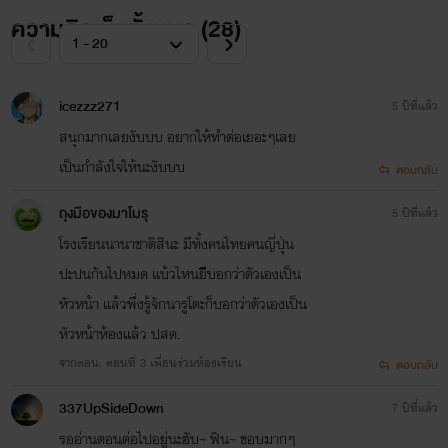
ความคิดเห็นทั้งหมด (
28
)
icezzz271
5 ปีที่แล้ว
สนุกมากเลยงับบบ อยากให้ทำต่อเยอะๆเลย
เป็นกำลังใจให้นะงับบบ
ตอบกลับ
ถุงมือของมาโมรุ
5 ปีที่แล้ว
โรงเรียนนานาชาติสินะ มีทั้งคนไทยคนญี่ปุ่น
ปะปนกันไปหมด แบ้วไหนยิีิบอกว่าตัวเองเป็น
หัวหน้า แล้วพึ่งรู้จักนารูโตะก็บอกว่าตัวเองเป็น
หัวหน้าห้องแล้ว ปสด.
จากตอน: ตอนที่ 3 เพื่อนร่วมห้องเรียน
ตอบกลับ
337UpSideDown
7 ปีที่แล้ว
รออ่านตอนต่อไปอยู่นะฮับ~ ฟิน~ ชอบมากๆ