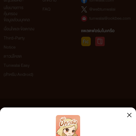
ธัญวลัยคือ?
บทความ
tunwalai.com
นโยบายการ
FAQ
@webtunwalai
คุ้มครอง
tunwalai@ookbee.com
ข้อมูลส่วนบุคคล
เงื่อนไขและข้อตกลง
แพลตฟอร์มในเครือ
Third-Party
Notice
ดาวน์โหลด
Tunwalai Easy
(สำหรับ Android)
ข้อความที่ท่านได้อ่านจากเว็บไซต์นี้เกิดจากการเขียนโดยสาธารณชนและเผยแพร่โดยอัตโนมัติ ผู้ดูแล
เว็บไซต์แห่งนี้ไม่ได้เห็นด้วยและไม่ขอรับผิดชอบต่อข้อความใดๆ ทั้งสิ้น ดังนั้นผู้อ่านทุกท่านโปรดใช้
วิจารณญาณในการกลั่นกรองด้วยตนเอง และหากท่านพบข้อความใดๆ ที่ขัดต่อกฎหมายและศีลธรรม
กรุณาแจ้งมาที่ tunwalai@ookbee.com เพื่อทีมงานจะได้ดำเนินการในทันที ทั้งนี้ ทางเว็บไซต์ขอสงวน