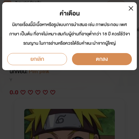
Tunwalai ธัญวลัย
เปิดแอป
เพื่อประสบการณ์ที่ดีกว่าบนมือถือ
คำเตือน
เข้าสู่ระบบ
นิยายเรื่องนี้มีเนื้อหาหรือรูปแบบการนำเสนอ เช่น ภาพประกอบ เพศ
มาใหม่
หน้าแรก
นิยาย
อีบุ๊ก
การ์ตูน
ดรีมแชท
ธัญลิสต์
ภาษา เป็นต้น ที่อาจไม่เหมาะสมกับผู้อ่านที่อายุต่ำกว่า 18 ปี ควรใช้วิจา
รณญาน ในการอ่านหรือควรได้รับคำแนะนำจากผู้ใหญ่
(All)Naruto โรงเรียนวุ่น(วาย)เจ้าชาย
ของโตะ
ยกเลิก
ตกลง
นักเขียน:
Pim'pink
Y
0.0