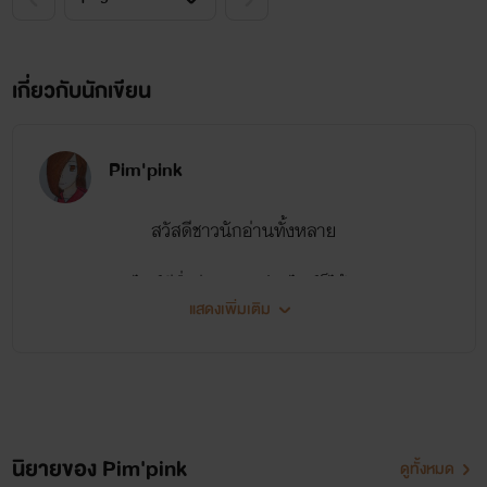
เกี่ยวกับนักเขียน
Pim'pink
สวัสดีชาวนักอ่านทั้งหลาย
ไรท์มีชื่อว่า ชมพู(เรียกไรท์ก็ได้)
แสดงเพิ่มเติม
เป็นนักเขียนมือใหม่(ใหม่ก็บ้าแล้ว)
สามารถติดตามไรท์ได้ที่
1.ทวิตเตอร์ @biriyayu
นิยายของ Pim'pink
ดูทั้งหมด