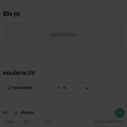
เรื่องนี้...
รีวิว (0)
มีเนื้อหาเกี่ยวกับ ชายxชาย(yaoi)
น่ารักใสๆไม่ค่อยดร่าม่าเท่าไหรเหมาะกับคนจิตอ่อนอย่างเรา
เรื่องนี้ยังไม่มีรีวิว
ใครไม่ชอบก็กดออกจ้าาาา
.......................................................................
ตอนนิยาย (
9
)
ตอนแรกสุด
*เรื่องนี้จะอัพทุกครั้งที่ว่าง+หัวไม่ตัน+ไม่ขี้เกียจ+ไม่ติดเกม
#1
ตัวละคร
ปล.ปัญหาเยอะเนอะ-*-
2.6k
3
2 หน้า
21 มี.ค. 2562 16:54 น.