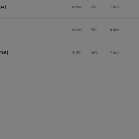
อง ]
302
0
7 หน้า
[พูดคุย]
286
0
8 หน้า
คิวท์:สัสธารณ์!!!
หรอ ]
364
0
7 หน้า
ธารณ์:ครับๆๆ
คิวท์:มึงเอารูปตอนกูอาบน้ำลงไอจีมึงหรอไอ้สัส!!!
ธารณ์:ไหนๆ...โห้ยย~ไลค์ดีจัง
ผวะ!!!