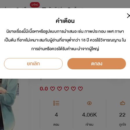
มาใหม่
การ์ตูน
ดรีมแชท
ธัญลิสต์
ค้นหา
คำเตือน
นิยายเรื่องนี้มีเนื้อหาหรือรูปแบบการนำเสนอ เช่น ภาพประกอบ เพศ ภาษา
love friend ให้ตายสิ
เป็นต้น ที่อาจไม่เหมาะสมกับผู้อ่านที่อายุต่ำกว่า 18 ปี ควรใช้วิจารณญาน ใน
การอ่านหรือควรได้รับคำแนะนำจากผู้ใหญ่
มันเกินเพื่อนไปแล้วหร
ยกเลิก
ตกลง
นักเขียน:
ongun_
Y
0.0
4
4.06K
22
ตอน
เข้าชม
ถูกใจ