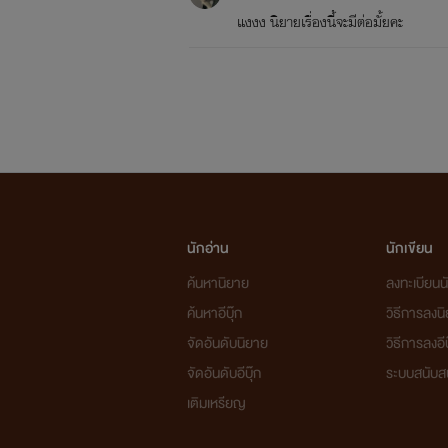
แงงง นิยายเรื่องนี้จะมีต่อมั้ยคะ
นักอ่าน
นักเขียน
ค้นหานิยาย
ลงทะเบียนนั
ค้นหาอีบุ๊ก
วิธีการลงน
จัดอันดับนิยาย
วิธีการลงอีบ
จัดอันดับอีบุ๊ก
ระบบสนับส
เติมเหรียญ