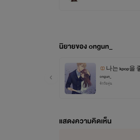
นิยายของ ongun_
나는 kpop을 좋
ongun_
รักวัยรุ่น
#สวัสดีจ้า สวัสดี วันนี้ไรท์เอาเรื
แสดงความคิดเห็น
#;-; ทำไมกูแต่งไม่จบสักเรื่อง ไหนพู