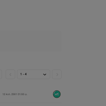
ัวเอง ให้ตายสิน่า!! นี้ฟ้าแกล้งผมป่ะว่ะ
 ความเป็นเพื่อนกันมานานอาจจะพังทลายลง
ฤษประมาณ 4 ปี (ตอนเด็ก) แล้วก็ย้ายมา
ช่ จะขี้แกล้งนี้ก็...ประจำ ฮ่าาๆ เอาเป็น
12 ต.ค. 2561 01:55 น.