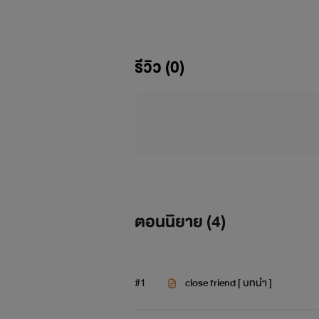
คิวท์
รีวิว (0)
สวัสดีครับ ผมคิวท์ อายุ 19 ปี ปี 1 คณะ
แถมไอ้นั้นยังไม่รู้ตัวอีกด้วย โครตจะ
ตอนนิยาย (
4
)
ธารณ์
Hi!!! ผมธารณ์ เพื่อนสนิทตั้งแต่เด็ก
#1
เรียนที่ไทย น่าจะอยู่ถาวรเลยครับ นิสัยข
close friend [ บทนำ ]