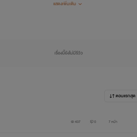
แสดงเพิ่มเติม
วิศว เหอะ! นี้ชีวิตของผมมาถึงจุดๆนี้ได้ไงฟะ!! จุดที่ผมรู้สึกกับเพื่อนต
โง่เลย แต่ก็ดีครับ สบายใจกว่าเยอะ ท่ามันรู้ว่าผมคิดอย่างไงกับมัน
เรื่องนี้ยังไม่มีรีวิว
ก็ได้ ผม...ไม่อยากเสียเพื่อนที่ดีๆ ไปอ่ะนะ...-///-
ตอนแรกสุด
ของไอ้คิวท์ ผมเป็นลูกครึ่งครับ ไทย-อังกฤษ หุ้ยย~ผมไปเรียนที่อังก
องผมเอ่อ...ก็ไม่รู้เหมือนกันครับ จะเย็นชาก็ไม่เชิง จะขี้เล่นก็ไม่ค่อยใ
437
0
7 หน้า
ว่ารออ่านกันดีกว่านะครับ จุ๊ฟๆ