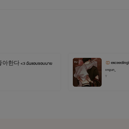
ธารณ์:คิวท์จ๋าาาา~
คิวท์:ตอแหลแหละมึง
ธารณ์:ขอกอดหน่อยดิ
คิวท์:กอดกับผีข้างห้องไป
ธารณ์:ใจร้ายย ไม่รักแล้วน่าาา
exceedingl
จบ
아한다 <3 ฉันแอบชอบนาย
ongun_
คิวท์:สัส...ธารณ์ 0///0
Y
่องเพื่อนรักเพื่อนมาฝากกันน๊าทุกโคนนน~
ดมาซิ๊!!!!