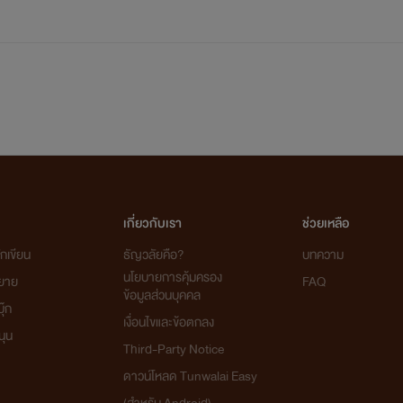
เกี่ยวกับเรา
ช่วยเหลือ
กเขียน
ธัญวลัยคือ?
บทความ
นโยบายการคุ้มครอง
ิยาย
FAQ
ข้อมูลส่วนบุคคล
ุ๊ก
เงื่อนไขและข้อตกลง
นุน
Third-Party Notice
ดาวน์โหลด Tunwalai Easy